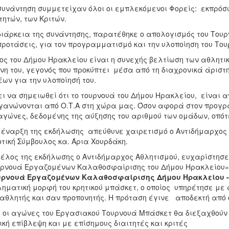
συνάντηση συμμετείχαν όλοι οι εμπλεκόμενοι Φορείς: εκπρόσ
τητών, των Κριτών.
διάρκεια της συνάντησης, παρατέθηκε ο απολογισμός του Τουρ
προτάσεις, για τον προγραμματισμό και την υλοποίηση του Του
ος του Δήμου Ηρακλείου είναι η συνεχής βελτίωση των αθλητ
νη του, γεγονός που προκύπτει μέσα από τη διαχρονικά άρι
ων για την υλοποίησή του.
ει να σημειωθεί ότι το τουρνουά του Δήμου Ηρακλείου, είνα
γανώνονται από Ο.Τ.Α στη χώρα μας. Όσον αφορά στον προγ
αγώνες, δεδομένης της αύξησης του αριθμού των ομάδων, οπότ
 έναρξη της εκδήλωσης απεύθυνε χαιρετισμό ο Αντιδήμαρχος
τική Σύμβουλος κα. Άρια Χουρδάκη.
τέλος της εκδήλωσης ο Αντιδήμαρχος Αθλητισμού, ευχαρίστησε
ρνουά Εργαζομένων Καλαθοσφαίρισης του Δήμου Ηρακλείου», 
υρνουά Εργαζομένων Καλαθοσφαίρισης Δήμου Ηρακλείου -
ηματική μορφή του κρητικού μπάσκετ, ο οποίος υπηρέτησε με 
αθλητής και σαν προπονητής. Η πρόταση έγινε αποδεκτή από
 οι αγώνες του Εργασιακού Τουρνουά Μπάσκετ θα διεξαχθούν 
ική επίβλεψη και με επίσημους διαιτητές και κριτές