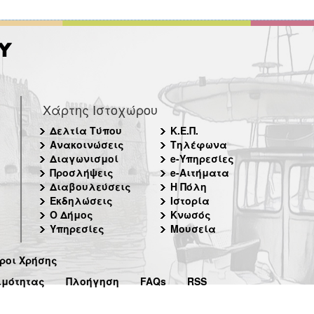
Χάρτης Ιστοχώρου
Δελτία Τύπου
Κ.Ε.Π.
Ανακοινώσεις
Τηλέφωνα
Διαγωνισμοί
e-Υπηρεσίες
Προσλήψεις
e-Αιτήματα
Διαβουλεύσεις
Η Πόλη
Εκδηλώσεις
Ιστορία
Ο Δήμος
Κνωσός
Υπηρεσίες
Μουσεία
ροι Χρήσης
ιμότητας
Πλοήγηση
FAQs
RSS