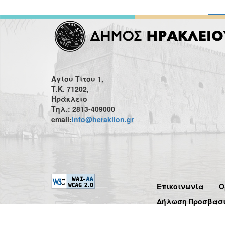
Αγίου Τίτου 1,
Τ.Κ. 71202,
Ηράκλειο
Τηλ.: 2813-409000
email:
info@heraklion.gr
Επικοινωνία
Ό
Δήλωση Προσβασ