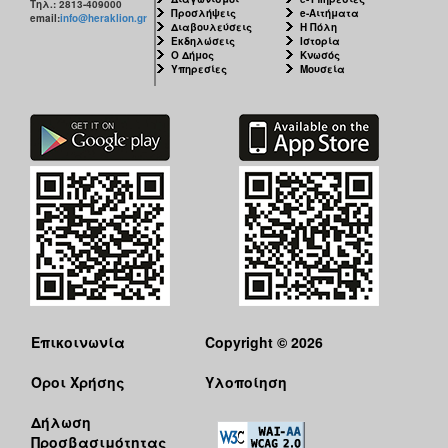
Τηλ.: 2813-409000
Προσλήψεις
e-Αιτήματα
email:
info@heraklion.gr
Διαβουλεύσεις
Η Πόλη
Εκδηλώσεις
Ιστορία
Ο Δήμος
Κνωσός
Υπηρεσίες
Μουσεία
Επικοινωνία
Copyright © 2026
Όροι Χρήσης
Υλοποίηση
Δήλωση
Προσβασιμότητας