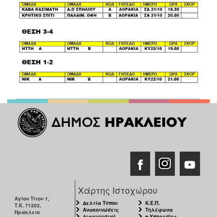
Χάρτης Ιστοχώρου
Αγίου Τίτου 1,
Δελτία Τύπου
Κ.Ε.Π.
Τ.Κ. 71202,
Ανακοινώσεις
Τηλέφωνα
Ηράκλειο
Διαγωνισμοί
e-Υπηρεσίες