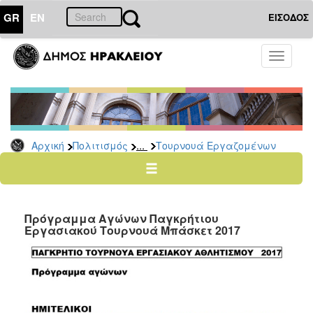
GR
EN
ΕΙΣΟΔΟΣ
ΠΟΛΙΤΙΣΜΟΣ
Toggle
navigati
Αθλητισμός
Ποδήλατα
...
Αρχική
Πολιτισμός
Τουρνουά Εργαζομένων
Ο
ΤΟΠΟΣ
ΜΑΣ
Πρόγραμμα Αγώνων Παγκρήτιου
Ο
Εργασιακού Τουρνουά Μπάσκετ 2017
ΔΗΜΟΣ
ΑΝΘΕΚΤΙΚΗ
ΠΟΛΗ