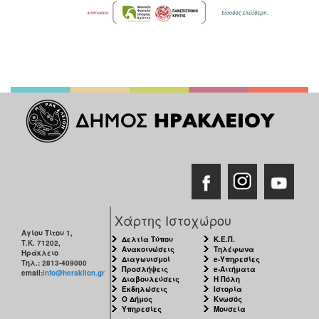
Χάρτης Ιστοχώρου
Αγίου Τίτου 1,
Δελτία Τύπου
Κ.Ε.Π.
Τ.Κ. 71202,
Ανακοινώσεις
Τηλέφωνα
Ηράκλειο
Διαγωνισμοί
e-Υπηρεσίες
Τηλ.: 2813-409000
Προσλήψεις
e-Αιτήματα
email:
info@heraklion.gr
Διαβουλεύσεις
Η Πόλη
Εκδηλώσεις
Ιστορία
Ο Δήμος
Κνωσός
Υπηρεσίες
Μουσεία