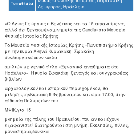
Μουσείο Φυσικής Ιστορίας, Παραλιακή
Τοποθεσία
Λεωφόρος, Ηράκλειο
Ο
ΤΟΠΟΣ
«Ο Άγιος Γεώργιος ο Βενέτικος και τα 15 αφανισμένα,
ΜΑΣ
αλλά όχι ξεχασμένα,μνημεία της Candia»στο Μουσείο
Φυσικής Ιστορίας Κρήτης
Ο
ΔΗΜΟΣ
Το Μουσείο Φυσικής Ιστορίας Κρήτης -Πανεπιστήμιο Κρήτης
με την κυρία Αθηνά Κυριακάκη -Σφακάκη
ΠΟΛΙΤΙΣΜΟΣ
συνδιοργανώνουν κύκλο
ομιλιών με γενικό τίτλο «Ξεναγικά αναθήματα στο
ΑΝΘΕΚΤΙΚΗ
Ηράκλειο». Η κυρία Σφακάκη, ξεναγός και συγγραφέας
ΠΟΛΗ
βιβλίων
αρχαιολογικού και ιστορικού περιεχομένου, θα
μιλήσει,τηνΚυριακή 9 Φεβρουαρίου και ώρα 17:00, στην
αίθουσα Πολυμέσων του
ΜΦΙΚ,για 15
μνημεία της πόλης του Ηρακλείου, που αν και έχουν
εξαφανιστεί διατηρούνται στη μνήμη. Εκκλησίες, πύλες,
μοναστήρια,δουκικά