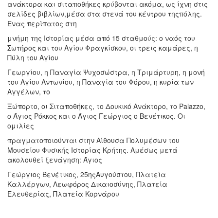
ανάκτορα και σιταποθήκες κρύβονται ακόμα, ως ίχνη στις
σελίδες βιβλίων,μέσα στα στενά του κέντρου τηςπόλης.
Ένας περίπατος στη
μνήμη της Ιστορίας μέσα από 15 σταθμούς: ο ναός του
Σωτήρος και του Αγίου Φραγκίσκου, οι τρεις καμάρες, η
Πύλη του Αγίου
Γεωργίου, η Παναγία Ψυχοσώστρα, η Τριμάρτυρη, η μονή
του Αγίου Αντωνίου, η Παναγία του Φόρου, η κυρία των
Αγγέλων, το
Ξώπορτο, οι Σιταποθήκες, το Δουκικό Ανάκτορο, το Palazzo,
ο Άγιος Ρόκκος και ο Άγιος Γεώργιος ο Βενέτικος. Οι
ομιλίες
πραγματοποιούνται στην Αίθουσα Πολυμέσων του
Μουσείου Φυσικής Ιστορίας Κρήτης. Αμέσως μετά
ακολουθεί ξενάγηση: Άγιος
Γεώργιος Βενέτικος, 25ηςΑυγούστου, Πλατεία
Καλλέργων, Λεωφόρος Δικαιοσύνης, Πλατεία
Ελευθερίας, Πλατεία Κορνάρου