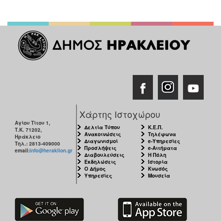
Χάρτης Ιστοχώρου
Αγίου Τίτου 1,
Δελτία Τύπου
Κ.Ε.Π.
Τ.Κ. 71202,
Ανακοινώσεις
Τηλέφωνα
Ηράκλειο
Διαγωνισμοί
e-Υπηρεσίες
Τηλ.: 2813-409000
Προσλήψεις
e-Αιτήματα
email:
info@heraklion.gr
Διαβουλεύσεις
Η Πόλη
Εκδηλώσεις
Ιστορία
Ο Δήμος
Κνωσός
Υπηρεσίες
Μουσεία