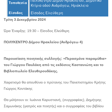
Πολύκεντρο Δήμου Ηρακλείου, Δημοτικό
Τοποθεσία
Ζωγραφική
Κτίριο οδού Ανδρόγεω, Ηράκλειο
Φωτογραφία
Είσοδος
Είσοδος Ελεύθερη
Τραγούδι
Τρίτη 3 Δεκεμβρίου 2024
Μουσική
Ώρα Έναρξης: 19:30 – Είσοδος Ελεύθερη
Κινηματογράφος
Χορός
ΠΟΛΥΚΕΝΤΡΟ Δήμου Ηρακλείου (Ανδρόγεω 4)
Θέατρο
Παζάρι
Παρουσίαση ποιητικής συλλογής: «Περασμένα παραμύθια»
Ειδών
του Γιώργου Παυλάκη από τις εκδόσεις Καστανιώτη και το
Συνέδρια
Βιβλιοπωλείο Ελευθερουδάκης.
Ημερίδες
-
Χαιρετισμό θα απευθύνει ο πρύτανης του Πανεπιστημίου Κρήτης
Διημερίδες
Γιώργος Κοντάκης
Σεμινάρια-
Διαλέξεις-
Θα μιλήσουν οι: Ιωάννα Καρυστιανή, (συγγραφέας), Δημήτρης
Ομιλίες
Σαμωνάκης (γιατρός και ποιητής) και ο συγγραφέας του βιβλίου
Διάφορες