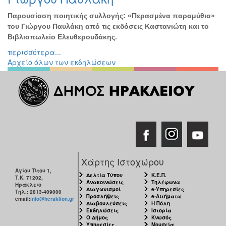
Παρουσίαση ποιητικής συλλογής: «Περασμένα παραμύθια»
του Γιώργου Παυλάκη από τις εκδόσεις Καστανιώτη και το
Βιβλιοπωλείο Ελευθερουδάκης.
περισσότερα...
Αρχείο όλων των εκδηλώσεων
Χάρτης Ιστοχώρου
Αγίου Τίτου 1,
Δελτία Τύπου
Κ.Ε.Π.
Τ.Κ. 71202,
Ανακοινώσεις
Τηλέφωνα
Ηράκλειο
Διαγωνισμοί
e-Υπηρεσίες
Τηλ.: 2813-409000
Προσλήψεις
e-Αιτήματα
email:
info@heraklion.gr
Διαβουλεύσεις
Η Πόλη
Εκδηλώσεις
Ιστορία
Ο Δήμος
Κνωσός
Υπηρεσίες
Μουσεία