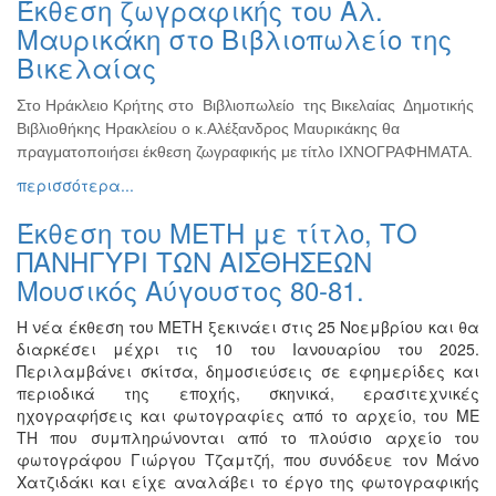
Έκθεση ζωγραφικής του Αλ.
Ζωγραφική
Μαυρικάκη στο Βιβλιοπωλείο της
Φωτογραφία
Βικελαίας
Τραγούδι
Στο Ηράκλειο Κρήτης στο Βιβλιοπωλείο της Βικελαίας Δημοτικής
Μουσική
Βιβλιοθήκης Ηρακλείου ο κ.Αλέξανδρος Μαυρικάκης θα
Κινηματογράφος
πραγματοποιήσει έκθεση ζωγραφικής με τίτλο ΙΧΝΟΓΡΑΦΗΜΑΤΑ.
περισσότερα...
Χορός
Θέατρο
Έκθεση του ΜΕΤΗ με τίτλο, ΤΟ
Παζάρι
ΠΑΝΗΓΥΡΙ ΤΩΝ ΑΙΣΘΗΣΕΩΝ
Ειδών
Μουσικός Αύγουστος 80-81.
Συνέδρια
Η νέα έκθεση του ΜΕΤΗ ξεκινάει στις 25 Νοεμβρίου και θα
Ημερίδες
διαρκέσει μέχρι τις 10 του Ιανουαρίου του 2025.
-
Περιλαμβάνει σκίτσα, δημοσιεύσεις σε εφημερίδες και
Διημερίδες
περιοδικά της εποχής, σκηνικά, ερασιτεχνικές
ηχογραφήσεις και φωτογραφίες από το αρχείο, του ΜΕ
Σεμινάρια-
ΤΗ που συμπληρώνονται από το πλούσιο αρχείο του
Διαλέξεις-
φωτογράφου Γιώργου Τζαμτζή, που συνόδευε τον Μάνο
Ομιλίες
Χατζιδάκι και είχε αναλάβει το έργο της φωτογραφικής
Διάφορες