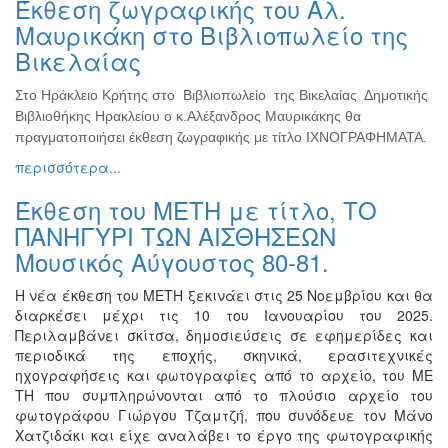
Έκθεση ζωγραφικής του Αλ.
Ζωγραφική
Μαυρικάκη στο Βιβλιοπωλείο της
Φωτογραφία
Βικελαίας
Τραγούδι
Στο Ηράκλειο Κρήτης στο Βιβλιοπωλείο της Βικελαίας Δημοτικής
Μουσική
Βιβλιοθήκης Ηρακλείου ο κ.Αλέξανδρος Μαυρικάκης θα
Κινηματογράφος
πραγματοποιήσει έκθεση ζωγραφικής με τίτλο ΙΧΝΟΓΡΑΦΗΜΑΤΑ.
περισσότερα...
Χορός
Θέατρο
Έκθεση του ΜΕΤΗ με τίτλο, ΤΟ
Παζάρι
ΠΑΝΗΓΥΡΙ ΤΩΝ ΑΙΣΘΗΣΕΩΝ
Ειδών
Μουσικός Αύγουστος 80-81.
Συνέδρια
Η νέα έκθεση του ΜΕΤΗ ξεκινάει στις 25 Νοεμβρίου και θα
Ημερίδες
διαρκέσει μέχρι τις 10 του Ιανουαρίου του 2025.
-
Περιλαμβάνει σκίτσα, δημοσιεύσεις σε εφημερίδες και
Διημερίδες
περιοδικά της εποχής, σκηνικά, ερασιτεχνικές
ηχογραφήσεις και φωτογραφίες από το αρχείο, του ΜΕ
Σεμινάρια-
ΤΗ που συμπληρώνονται από το πλούσιο αρχείο του
Διαλέξεις-
φωτογράφου Γιώργου Τζαμτζή, που συνόδευε τον Μάνο
Ομιλίες
Χατζιδάκι και είχε αναλάβει το έργο της φωτογραφικής
Διάφορες