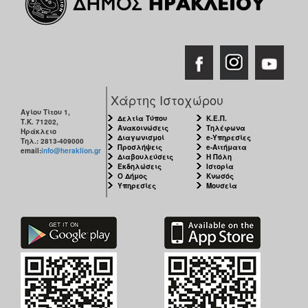
Χάρτης Ιστοχώρου
Αγίου Τίτου 1,
Δελτία Τύπου
Κ.Ε.Π.
Τ.Κ. 71202,
Ανακοινώσεις
Τηλέφωνα
Ηράκλειο
Διαγωνισμοί
e-Υπηρεσίες
Τηλ.: 2813-409000
Προσλήψεις
e-Αιτήματα
email:
info@heraklion.gr
Διαβουλεύσεις
Η Πόλη
Εκδηλώσεις
Ιστορία
Ο Δήμος
Κνωσός
Υπηρεσίες
Μουσεία