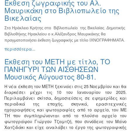
Έκθεση ζωγραφικής του Αλ.
Ζωγραφική
Μαυρικάκη στο Βιβλιοπωλείο της
Φωτογραφία
Βικελαίας
Τραγούδι
Στο Ηράκλειο Κρήτης στο Βιβλιοπωλείο της Βικελαίας Δημοτικής
Μουσική
Βιβλιοθήκης Ηρακλείου ο κ.Αλέξανδρος Μαυρικάκης θα
Κινηματογράφος
πραγματοποιήσει έκθεση ζωγραφικής με τίτλο ΙΧΝΟΓΡΑΦΗΜΑΤΑ.
περισσότερα...
Χορός
Θέατρο
Έκθεση του ΜΕΤΗ με τίτλο, ΤΟ
Παζάρι
ΠΑΝΗΓΥΡΙ ΤΩΝ ΑΙΣΘΗΣΕΩΝ
Ειδών
Μουσικός Αύγουστος 80-81.
Συνέδρια
Η νέα έκθεση του ΜΕΤΗ ξεκινάει στις 25 Νοεμβρίου και θα
Ημερίδες
διαρκέσει μέχρι τις 10 του Ιανουαρίου του 2025.
-
Περιλαμβάνει σκίτσα, δημοσιεύσεις σε εφημερίδες και
Διημερίδες
περιοδικά της εποχής, σκηνικά, ερασιτεχνικές
ηχογραφήσεις και φωτογραφίες από το αρχείο, του ΜΕ
Σεμινάρια-
ΤΗ που συμπληρώνονται από το πλούσιο αρχείο του
Διαλέξεις-
φωτογράφου Γιώργου Τζαμτζή, που συνόδευε τον Μάνο
Ομιλίες
Χατζιδάκι και είχε αναλάβει το έργο της φωτογραφικής
Διάφορες