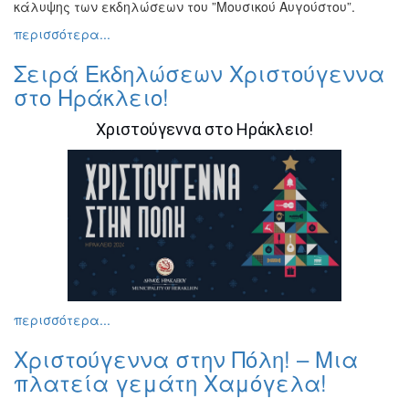
κάλυψης των εκδηλώσεων του ”Μουσικού Αυγούστου”.
Εκθέσεις
περισσότερα...
Εκδηλώσεις
για
Σειρά Εκδηλώσεων Χριστούγεννα
Παιδιά
στο Ηράκλειο!
Άλλες
Εκδηλώσεις
Χριστούγεννα στο Ηράκλειο!
Ο
ΤΟΠΟΣ
ΜΑΣ
Ο
ΔΗΜΟΣ
περισσότερα...
ΠΟΛΙΤΙΣΜΟΣ
Χριστούγεννα στην Πόλη! – Μια
πλατεία γεμάτη Χαμόγελα!
ΑΝΘΕΚΤΙΚΗ
ΠΟΛΗ