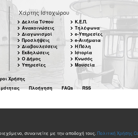
Χάρτης Ιστοχώρου
Δελτία Τύπου
Κ.Ε.Π.
Ανακοινώσεις
Τηλέφωνα
Διαγωνισμοί
e-Υπηρεσίες
Προσλήψεις
e-Αιτήματα
Διαβουλεύσεις
Η Πόλη
Εκδηλώσεις
Ιστορία
Ο Δήμος
Κνωσός
Υπηρεσίες
Μουσεία
ροι Χρήσης
ιμότητας
Πλοήγηση
FAQs
RSS
περιεχόμενο, συναινείτε με την αποδοχή τους.
Πολιτική Χρήσης C