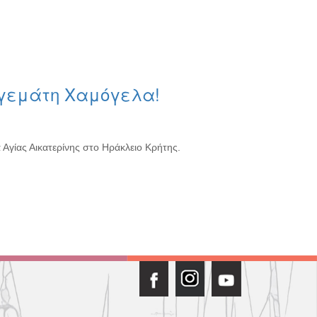
 γεμάτη Χαμόγελα!
α Αγίας Αικατερίνης στο Ηράκλειο Κρήτης.