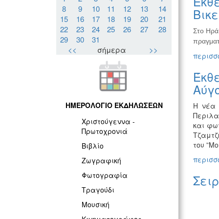
Έκθε
8
9
10
11
12
13
14
Βικ
15
16
17
18
19
20
21
22
23
24
25
26
27
28
Στο Ηρά
29
30
31
πραγματ
<<
σήμερα
>>
περισσό
Έκθ
Αύγο
ΗΜΕΡΟΛΟΓΙΟ ΕΚΔΗΛΩΣΕΩΝ
Η νέα 
Περιλα
Χριστούγεννα -
και φω
Πρωτοχρονιά
Τζαμτζ
του ”Μο
Βιβλίο
περισσό
Ζωγραφική
Φωτογραφία
Σει
Τραγούδι
Μουσική