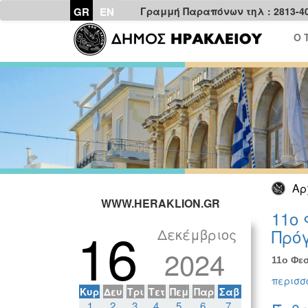
GR
EN
Γραμμή Παραπόνων τηλ : 2813-4
Ο 
Αρ
WWW.HERAKLION.GR
11ο 
16
Δεκέμβριος
Πρόγ
2024
11ο Φεσ
περισσό
Κυρ
Δευ
Τρι
Τετ
Πεμ
Παρ
Σαβ
1
2
3
4
5
6
7