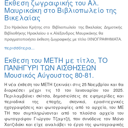
Έκθεση ζωγραφικής του Αλ.
Ζωγραφική
Μαυρικάκη στο Βιβλιοπωλείο της
Φωτογραφία
Βικελαίας
Τραγούδι
Στο Ηράκλειο Κρήτης στο Βιβλιοπωλείο της Βικελαίας Δημοτικής
Μουσική
Βιβλιοθήκης Ηρακλείου ο κ.Αλέξανδρος Μαυρικάκης θα
Κινηματογράφος
πραγματοποιήσει έκθεση ζωγραφικής με τίτλο ΙΧΝΟΓΡΑΦΗΜΑΤΑ.
περισσότερα...
Χορός
Θέατρο
Έκθεση του ΜΕΤΗ με τίτλο, ΤΟ
Παζάρι
ΠΑΝΗΓΥΡΙ ΤΩΝ ΑΙΣΘΗΣΕΩΝ
Ειδών
Μουσικός Αύγουστος 80-81.
Συνέδρια
Η νέα έκθεση του ΜΕΤΗ ξεκινάει στις 25 Νοεμβρίου και θα
Ημερίδες
διαρκέσει μέχρι τις 10 του Ιανουαρίου του 2025.
-
Περιλαμβάνει σκίτσα, δημοσιεύσεις σε εφημερίδες και
Διημερίδες
περιοδικά της εποχής, σκηνικά, ερασιτεχνικές
ηχογραφήσεις και φωτογραφίες από το αρχείο, του ΜΕ
Σεμινάρια-
ΤΗ που συμπληρώνονται από το πλούσιο αρχείο του
Διαλέξεις-
φωτογράφου Γιώργου Τζαμτζή, που συνόδευε τον Μάνο
Ομιλίες
Χατζιδάκι και είχε αναλάβει το έργο της φωτογραφικής
Διάφορες