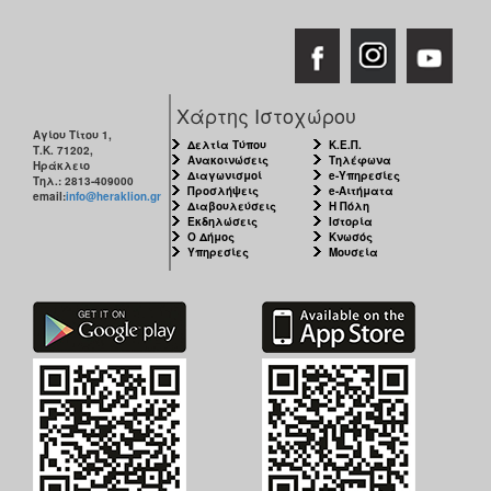
Χάρτης Ιστοχώρου
Αγίου Τίτου 1,
Δελτία Τύπου
Κ.Ε.Π.
Τ.Κ. 71202,
Ανακοινώσεις
Τηλέφωνα
Ηράκλειο
Διαγωνισμοί
e-Υπηρεσίες
Τηλ.: 2813-409000
Προσλήψεις
e-Αιτήματα
email:
info@heraklion.gr
Διαβουλεύσεις
Η Πόλη
Εκδηλώσεις
Ιστορία
Ο Δήμος
Κνωσός
Υπηρεσίες
Μουσεία