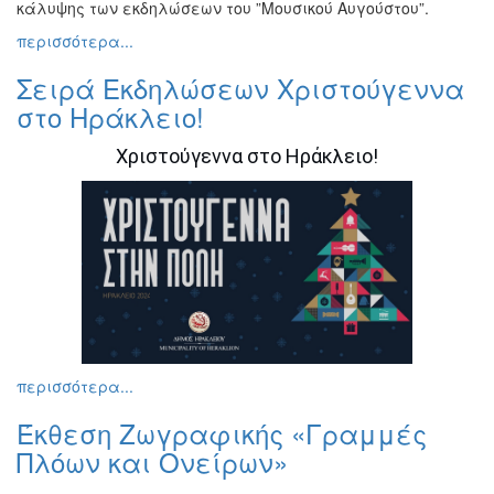
κάλυψης των εκδηλώσεων του ”Μουσικού Αυγούστου”.
Εκθέσεις
περισσότερα...
Εκδηλώσεις
για
Σειρά Εκδηλώσεων Χριστούγεννα
Παιδιά
στο Ηράκλειο!
Άλλες
Εκδηλώσεις
Χριστούγεννα στο Ηράκλειο!
Ο
ΤΟΠΟΣ
ΜΑΣ
Ο
ΔΗΜΟΣ
περισσότερα...
ΠΟΛΙΤΙΣΜΟΣ
Έκθεση Ζωγραφικής «Γραμμές
Πλόων και Ονείρων»
ΑΝΘΕΚΤΙΚΗ
ΠΟΛΗ