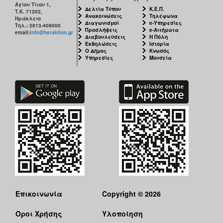
ΠΟΛΗ
Αγίου Τίτου 1,
Δελτία Τύπου
Κ.Ε.Π.
Τ.Κ. 71202,
Ανακοινώσεις
Τηλέφωνα
Ηράκλειο
Διαγωνισμοί
e-Υπηρεσίες
Τηλ.: 2813-409000
Προσλήψεις
e-Αιτήματα
email:
info@heraklion.gr
Διαβουλεύσεις
Η Πόλη
Εκδηλώσεις
Ιστορία
Ο Δήμος
Κνωσός
Υπηρεσίες
Μουσεία
Επικοινωνία
Copyright © 2026
Όροι Χρήσης
Υλοποίηση