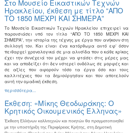
Στο Μουσείο Εικαστικών Τεχνών
Βιβλίο
Ηρακλείου, έκθεση με τίτλο “ΑΠΟ
Ζωγραφική
ΤΟ 1850 ΜΕΧΡΙ ΚΑΙ ΣΗΜΕΡΑ”
Φωτογραφία
Το Μουσείο Εικαστικών Τεχνών Ηρακλείου επιχειρεί να
Τραγούδι
παρουσιάσει υπό τον τίτλο “ΑΠΟ ΤΟ 1850 ΜΕΧΡΙ ΚΑΙ
Μουσική
ΣΗΜΕΡΑ”, την ιστορία της τέχνης με έργα που ανήκουν στη
συλλογή του. Και είναι ένα κατόρθωμα αυτό εφʼ όσον
Κινηματογράφος
πειθαρχεί χρονολογικά σε μια αλυσίδα που ο κάθε κρίκος
Χορός
έχει την συνέχειά του μέχρι να φτάσει στις μέρες μας
και να αποδείξει ότι δεν υστερεί ουδόλως σε μορφές και
Θέατρο
σε αξίες που αφορούν τόσο τα έργα όσο και τους
Παζάρι
καλλιτέχνες που τα δημιούργησαν και που αποτελούν
Ειδών
αυτή την ομαδική έκθεση.
Συνέδρια
περισσότερα...
Ημερίδες
Έκθεση: «Mίκης Θεοδωράκης: Ο
-
Κρητικός Οικουμενικός Έλληνας»
Διημερίδες
Σεμινάρια-
Έκθεση Ελλήνων καλλιτεχνών και ποιητών θα πραγματοποιηθεί
Διαλέξεις-
με την υποστήριξη της Περιφέρειας Κρήτης, στη Δημοτική
Ομιλίες