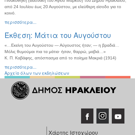
Πινακοθήκη (Βασιλική του Αγίου Μάρκου) του Δήμου Ηρακλείου,
Διάφορες
από 24 Ιουλίου έως 20 Αυγούστου, με ελεύθερη είσοδο για το
Εκθέσεις
κοινό.
Εκδηλώσεις
περισσότερα...
για
Έκθεση: Μάτια του Αυγούστου
Παιδιά
Άλλες
«…Εκείνη του Αυγούστου — Αύγουστος ήταν; — η βραδιά…
Εκδηλώσεις
Μόλις θυμούμαι πια τα μάτια· ήσαν, θαρρώ, μαβιά…»
Κ. Π. Καβάφης, απόσπασμα από το ποίημα Μακριά (1914)
περισσότερα...
Αρχείο όλων των εκδηλώσεων
Ο
ΤΟΠΟΣ
ΜΑΣ
Ο
ΔΗΜΟΣ
ΠΟΛΙΤΙΣΜΟΣ
Χάρτης Ιστοχώρου
ΑΝΘΕΚΤΙΚΗ