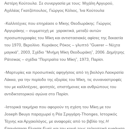
Αστέρη Κούτουλα. Σε συνεργασία με τους: Μιχάλη Αργυρού,
Αχιλλέας Γκατζόπουλος, Γιώργος Κόλιος, Ίνα Κούτουλα
-Καλλιτέχνες που επηρέασε ο Μίκης Θεοδωράκης: Γιώργος
Αργυράκης – συμμετοχή με χαρακτικά, μεταξύ αυτών
προσωπογραφίες του Μίκη και αντιστασιακές αφίσες της δεκαετία
του 1970, Βερολίνο. Κυριάκος Ρόκος – γλυπτό “Guerer – Νύχτα
μαγικιά”, 2003, Σχέδιο “Μνήμη Μίκη Θεοδωράκη”, 2006. Δημήτρης
Ράτσικας – σχέδια “Πορτραίτα του Μίκη”, 1973, Παρίσι.
-Μαρτυρίες και προσωπικές αφηγήσεις από τη βιολόγο Λαοκρατία
Λάκκα, για την περίοδο της εξορίας του Μίκη, τις συναναστροφές
του με καλλιτέχνες, φοιτητές, επιστήμονες και ανθρώπους του
αντιδικτατορικού αγώνα στο Παρίσι.
-Ιστορικά τεκμήρια που αφορούν τη σχέση του Μίκη με τον
Joseph Beuys παραχωρεί η Ρέα Σριγγάρη-Thonges, Ιστορικός
Τέχνης και Αρχαιολόγος, με αναφορές από το βιβλίο της
Η
Επανάσταση Είμαστε Εμείς
και την κοινή τους τηλεοπτική εμφάνιση