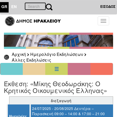
GR
EN
ΕΙΣΟΔΟΣ
01
Αύγουστος
Toggle
2026
navigati
Κυρ
Δευ
Τρι
Τετ
Πεμ
Παρ
Σαβ
1
8
2
3
4
5
6
7
Αρχική
Ημερολόγιο Εκδηλώσεων
9
10
11
12
13
14
15
Άλλες Εκδηλώσεις
16
17
18
19
20
21
22
23
24
25
26
27
28
29
30
31
<<
σήμερα
>>
Έκθεση: «Mίκης Θεοδωράκης: Ο
Κρητικός Οικουμενικός Έλληνας»
ΗΜΕΡΟΛΟΓΙΟ
ΕΚΔΗΛΩΣΕΩΝ
διεξαγωγή
Άλλες
Εκδηλώσεις
24/07/2025 - 20/08/2025 Δευτέρα –
Παρασκευή 09:00 – 14:00 & 17:00 – 21:00
Αρχείο
Ημερ/νίες