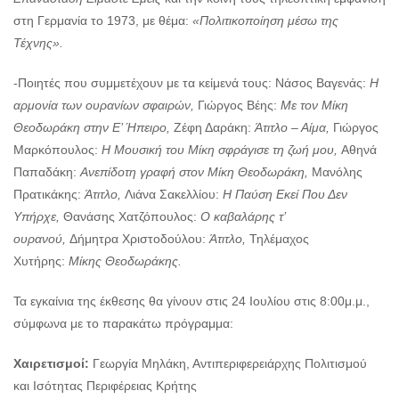
στη Γερμανία το 1973, με θέμα:
«Πολιτικοποίηση μέσω της
Τέχνης».
-Ποιητές που συμμετέχουν με τα κείμενά τους: Νάσος Βαγενάς:
Η
αρμονία των ουρανίων σφαιρών,
Γιώργος Βέης:
Με τον Μίκη
Θεοδωράκη στην Ε’ Ήπειρο,
Ζέφη Δαράκη:
Άτιτλο – Αίμα,
Γιώργος
Μαρκόπουλος:
Η Μουσική του Μίκη σφράγισε τη ζωή μου,
Αθηνά
Παπαδάκη:
Ανεπίδοτη γραφή στον Μίκη Θεοδωράκη,
Μανόλης
Πρατικάκης:
Άτιτλο,
Λιάνα Σακελλίου:
Η Παύση Εκεί Που Δεν
Υπήρχε,
Θανάσης Χατζόπουλος:
Ο καβαλάρης τ’
ουρανού,
Δήμητρα Χριστοδούλου:
Άτιτλο,
Τηλέμαχος
Χυτήρης:
Μίκης Θεοδωράκης.
Τα εγκαίνια της έκθεσης θα γίνουν στις 24 Ιουλίου στις 8:00μ.μ.,
σύμφωνα με το παρακάτω πρόγραμμα:
Χαιρετισμοί:
Γεωργία Μηλάκη, Αντιπεριφερειάρχης Πολιτισμού
και Ισότητας Περιφέρειας Κρήτης