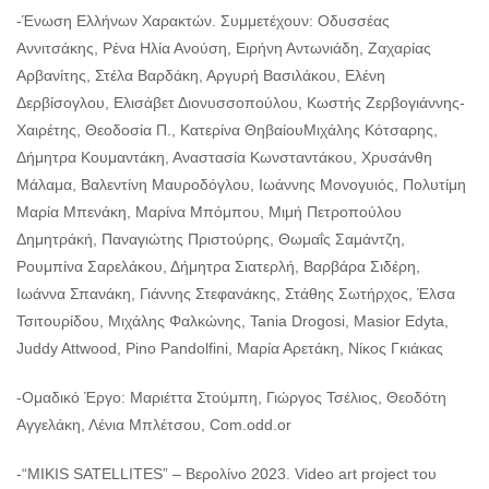
-Ένωση Ελλήνων Χαρακτών. Συμμετέχουν: Οδυσσέας
Αννιτσάκης, Ρένα Ηλία Ανούση, Ειρήνη Αντωνιάδη, Ζαχαρίας
Αρβανίτης, Στέλα Βαρδάκη, Αργυρή Βασιλάκου, Ελένη
Δερβίσογλου, Ελισάβετ Διονυσσοπούλου, Κωστής Ζερβογιάννης-
Χαιρέτης, Θεοδοσία Π., Κατερίνα ΘηβαίουΜιχάλης Κότσαρης,
Δήμητρα Κουμαντάκη, Αναστασία Κωνσταντάκου, Χρυσάνθη
Μάλαμα, Βαλεντίνη Μαυροδόγλου, Ιωάννης Μονογυιός, Πολυτίμη
Μαρία Μπενάκη, Μαρίνα Μπόμπου, Μιμή Πετροπούλου
Δημητράκή, Παναγιώτης Πριστούρης, Θωμαΐς Σαμάντζη,
Ρουμπίνα Σαρελάκου, Δήμητρα Σιατερλή, Βαρβάρα Σιδέρη,
Ιωάννα Σπανάκη, Γιάννης Στεφανάκης, Στάθης Σωτήρχος, Έλσα
Τσιτουρίδου, Μιχάλης Φαλκώνης, Tania Drogosi, Masior Edyta,
Juddy Attwood, Pino Pandolfini, Μαρία Αρετάκη, Νίκος Γκιάκας
-Ομαδικό Έργο: Μαριέττα Στούμπη, Γιώργος Τσέλιος, Θεοδότη
Αγγελάκη, Λένια Μπλέτσου, Com.odd.or
-“MIKIS SATELLITES” – Βερολίνο 2023. Video art project του