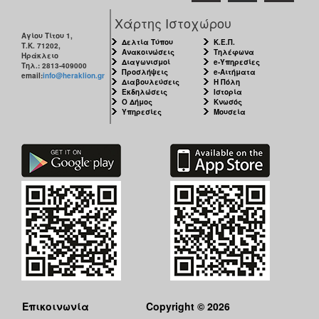
Χάρτης Ιστοχώρου
Αγίου Τίτου 1,
Δελτία Τύπου
Κ.Ε.Π.
Τ.Κ. 71202,
Ανακοινώσεις
Τηλέφωνα
Ηράκλειο
Διαγωνισμοί
e-Υπηρεσίες
Τηλ.: 2813-409000
Προσλήψεις
e-Αιτήματα
email:
info@heraklion.gr
Διαβουλεύσεις
Η Πόλη
Εκδηλώσεις
Ιστορία
Ο Δήμος
Κνωσός
Υπηρεσίες
Μουσεία
Επικοινωνία
Copyright © 2026