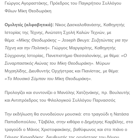
Γιώργος Αγοραστάκης, Πρόεδρος του Παγκρήτιου Συλλόγου
Φίλων Μίκη Θεοδωράκη
Ομιλητές (αλφαβητικά):
Νίκος Δασκαλοθανάσης, Καθηγητής
Ιστορίας της Τέχνης, Ανώτατη Σχολή Καλών Τεχνών, με
θέμα:
«Μίκης Θεοδωράκης – Joseph Beuys: Συζητώντας για την
Τέχνη και την Πολιτική».
Γιώργος Μαργαρίτης, Καθηγητής
Σύγχρονης Ιστορίας, Πανεπιστήμιο Θεσσαλονίκης, με θέμα:
«Ο
Συναρπαστικός Αιώνας του Μίκη Θεοδωράκη».
Μύρων
Μιχαηλίδης, Διευθυντής Ορχήστρας και Πιανίστας, με θέμα:
«Το Μουσικό Σύμπαν του Μίκη Θεοδωράκη».
Προλογίζει και συντονίζει ο Μανόλης Χατζηνάκης, πρ. Βουλευτής
και Αντιπρόεδρος του Φιλολογικού Συλλόγου Παρνασσός
Την εκδήλωση θα συνοδεύουν μουσικά: στο τραγούδι η Νατάσα
Παπαδοπούλου, Τζαβέλα, στην κιθάρα ο Δημήτρης Καρβέλης, στο
τραγούδι ο Μάνος Χριστοφακάκης, βαθύφωνος και στο πιάνο ο
Γιάννης Κιαγιαδάκης, διευθυντής της ορχήστρας του Δήμου