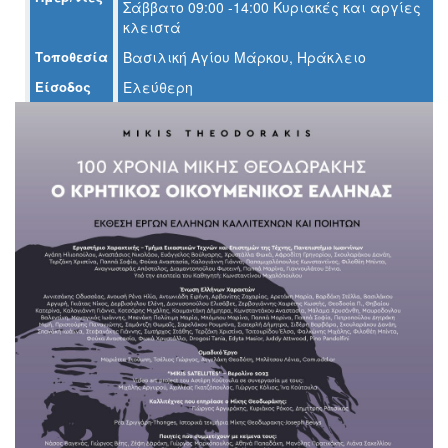
Σάββατο 09:00 -14:00 Κυριακές και αργίες
κλειστά
Τοποθεσία
Βασιλική Αγίου Μάρκου, Ηράκλειο
Είσοδος
Ελεύθερη
Ο
ΤΟΠΟΣ
ΜΑΣ
Ο
ΔΗΜΟΣ
ΠΟΛΙΤΙΣΜΟΣ
ΑΝΘΕΚΤΙΚΗ
ΠΟΛΗ