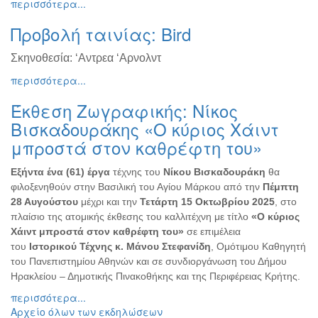
περισσότερα...
Διάφορες
Προβολή ταινίας: Bird
Εκθέσεις
Εκδηλώσεις
Σκηνοθεσία:
‘Αντρεα ‘Αρνολντ
για
Παιδιά
περισσότερα...
Άλλες
Έκθεση Ζωγραφικής: Νίκος
Εκδηλώσεις
Βισκαδουράκης «Ο κύριος Χάιντ
μπροστά στον καθρέφτη του»
Εξήντα ένα (61) έργα
τέχνης του
Νίκου Βισκαδουράκη
θα
Ο
φιλοξενηθούν στην Βασιλική του Αγίου Μάρκου από την
Πέμπτη
ΤΟΠΟΣ
28 Αυγούστου
μέχρι και την
Τετάρτη 15 Οκτωβρίου 2025
, στο
ΜΑΣ
πλαίσιο της ατομικής έκθεσης του καλλιτέχνη με τίτλο
«Ο κύριος
Χάιντ μπροστά στον καθρέφτη του»
σε επιμέλεια
Ο
ΔΗΜΟΣ
του
Ιστορικού Τέχνης κ. Μάνου Στεφανίδη
, Ομότιμου Καθηγητή
του Πανεπιστημίου Αθηνών και σε συνδιοργάνωση του Δήμου
Ηρακλείου – Δημοτικής Πινακοθήκης και της Περιφέρειας Κρήτης.
ΠΟΛΙΤΙΣΜΟΣ
περισσότερα...
ΑΝΘΕΚΤΙΚΗ
Αρχείο όλων των εκδηλώσεων