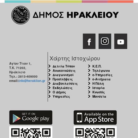
ΠΟΛΗ
Χάρτης Ιστοχώρου
Αγίου Τίτου 1,
Δελτία Τύπου
Κ.Ε.Π.
Τ.Κ. 71202,
Ανακοινώσεις
Τηλέφωνα
Ηράκλειο
Διαγωνισμοί
e-Υπηρεσίες
Τηλ.: 2813-409000
Προσλήψεις
e-Αιτήματα
email:
info@heraklion.gr
Διαβουλεύσεις
Η Πόλη
Εκδηλώσεις
Ιστορία
Ο Δήμος
Κνωσός
Υπηρεσίες
Μουσεία