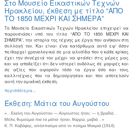
Στο Μουσείο Εικαστικών Τεχνών
Βιβλίο
Ηρακλείου, έκθεση με τίτλο “ΑΠΟ
Ζωγραφική
ΤΟ 1850 ΜΕΧΡΙ ΚΑΙ ΣΗΜΕΡΑ”
Φωτογραφία
Το Μουσείο Εικαστικών Τεχνών Ηρακλείου επιχειρεί να
Τραγούδι
παρουσιάσει υπό τον τίτλο “ΑΠΟ ΤΟ 1850 ΜΕΧΡΙ ΚΑΙ
Μουσική
ΣΗΜΕΡΑ”, την ιστορία της τέχνης με έργα που ανήκουν στη
συλλογή του. Και είναι ένα κατόρθωμα αυτό εφʼ όσον
Κινηματογράφος
πειθαρχεί χρονολογικά σε μια αλυσίδα που ο κάθε κρίκος
Χορός
έχει την συνέχειά του μέχρι να φτάσει στις μέρες μας
και να αποδείξει ότι δεν υστερεί ουδόλως σε μορφές και
Θέατρο
σε αξίες που αφορούν τόσο τα έργα όσο και τους
Παζάρι
καλλιτέχνες που τα δημιούργησαν και που αποτελούν
Ειδών
αυτή την ομαδική έκθεση.
Συνέδρια
περισσότερα...
Ημερίδες
Έκθεση: Μάτια του Αυγούστου
-
Διημερίδες
«…Εκείνη του Αυγούστου — Αύγουστος ήταν; — η βραδιά…
Σεμινάρια-
Μόλις θυμούμαι πια τα μάτια· ήσαν, θαρρώ, μαβιά…»
Διαλέξεις-
Κ. Π. Καβάφης, απόσπασμα από το ποίημα Μακριά (1914)
Ομιλίες