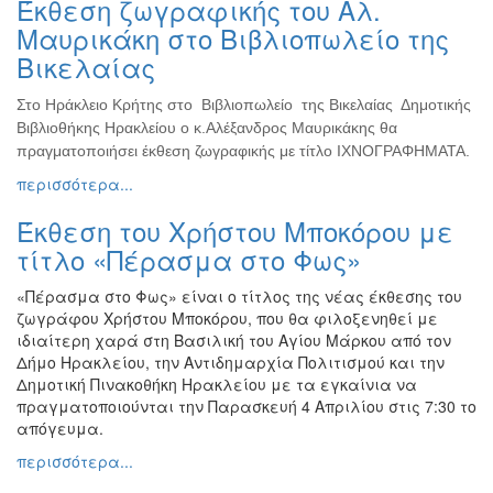
Έκθεση ζωγραφικής του Αλ.
Ζωγραφική
Μαυρικάκη στο Βιβλιοπωλείο της
Φωτογραφία
Βικελαίας
Τραγούδι
Στο Ηράκλειο Κρήτης στο Βιβλιοπωλείο της Βικελαίας Δημοτικής
Μουσική
Βιβλιοθήκης Ηρακλείου ο κ.Αλέξανδρος Μαυρικάκης θα
Κινηματογράφος
πραγματοποιήσει έκθεση ζωγραφικής με τίτλο ΙΧΝΟΓΡΑΦΗΜΑΤΑ.
περισσότερα...
Χορός
Θέατρο
Έκθεση του Χρήστου Μποκόρου με
Παζάρι
τίτλο «Πέρασμα στο Φως»
Ειδών
«Πέρασμα στο Φως» είναι ο τίτλος της νέας έκθεσης του
Συνέδρια
ζωγράφου Χρήστου Μποκόρου, που θα φιλοξενηθεί με
Ημερίδες
ιδιαίτερη χαρά στη Βασιλική του Αγίου Μάρκου από τον
-
Δήμο Ηρακλείου, την Αντιδημαρχία Πολιτισμού και την
Διημερίδες
Δημοτική Πινακοθήκη Ηρακλείου με τα εγκαίνια να
πραγματοποιούνται την Παρασκευή 4 Απριλίου στις 7:30 το
Σεμινάρια-
απόγευμα.
Διαλέξεις-
Ομιλίες
περισσότερα...
Διάφορες