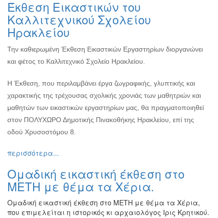
Έκθεση Εικαστικών του
Εκθέσεις
Καλλιτεχνικού Σχολείου
Εκδηλώσεις
Ηρακλείου
για
Παιδιά
Την καθιερωμένη Έκθεση Εικαστικών Εργαστηρίων διοργανώνει
Άλλες
και φέτος το Καλλιτεχνικό Σχολείο Ηρακλείου.
Εκδηλώσεις
Η Έκθεση, που περιλαμβάνει έργα ζωγραφικής, γλυπτικής και
χαρακτικής της τρέχουσας σχολικής χρονιάς των μαθητριών και
μαθητών των εικαστικών εργαστηρίων μας, θα πραγματοποιηθεί
Ο
στον ΠΟΛΥΧΩΡΟ Δημοτικής Πινακοθήκης Ηρακλείου, επί της
ΤΟΠΟΣ
ΜΑΣ
οδού Χρυσοστόμου 8.
Ο
περισσότερα...
ΔΗΜΟΣ
Ομαδική εικαστική έκθεση στο
ΠΟΛΙΤΙΣΜΟΣ
ΜΕΤΗ με θέμα τα Χέρια.
Ομαδική εικαστική έκθεση στο ΜΕΤΗ με θέμα τα Χέρια,
ΑΝΘΕΚΤΙΚΗ
ΠΟΛΗ
που επιμελείται η ιστορικός κι αρχαιολόγος Ιρις Κρητικού.