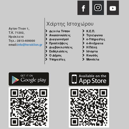
Χάρτης Ιστοχώρου
Αγίου Τίτου 1,
Δελτία Τύπου
Κ.Ε.Π.
Τ.Κ. 71202,
Ανακοινώσεις
Τηλέφωνα
Ηράκλειο
Διαγωνισμοί
e-Υπηρεσίες
Τηλ.: 2813-409000
Προσλήψεις
e-Αιτήματα
email:
info@heraklion.gr
Διαβουλεύσεις
Η Πόλη
Εκδηλώσεις
Ιστορία
Ο Δήμος
Κνωσός
Υπηρεσίες
Μουσεία