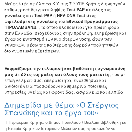
ης
Μαίες /-τές σε όλα τα Κ.Υ. της 7
ΥΠΕ Κρήτης διενεργούν
καθημερινά δειγματοληψίες
Test-PAP
σε όλες τις
γυναίκες
και
Test-PAP
ή
HPV-DNA Test στις
ωφελούμενες γυναίκες
του
Εθνικού
Προγράμματος
"ΠΡΟΛΑΜΒΑΝΩ"
, το οποίο υλοποιείται για πρώτη φορά
στην Ελλάδα, στοχεύοντας στην πρόληψη, ενημέρωση και
έγκαιρο εντοπισμό των κυριότερων νοσημάτων των
γυναικών, μέσω της καθιέρωσης δωρεάν προληπτικών
διαγνωστικών εξετάσεων.
Εκφράζουμε την ειλικρινή και βαθύτατη ευγνωμοσύνη
μας σε όλες τις μαίες και όλους τους μαιευτές
, που με
επαγγελματισμό, ακεραιότητα, ευαισθησία και
ανιδιοτέλεια προσφέρουν καθημερινά ποιοτικές
υπηρεσίες υγείας και φροντίδας, ασφάλεια και ελπίδα.
Διημερίδα με θέμα «Ο Στέργιος
Σπανάκης και το έργο του»
Η Περιφέρεια Κρήτης, ο Δήμος Ηρακλείου / Βικελαία Βιβλιοθήκη και
η Εταιρία Κρητικών Ιστορικών Μελετών σας προσκαλούν να