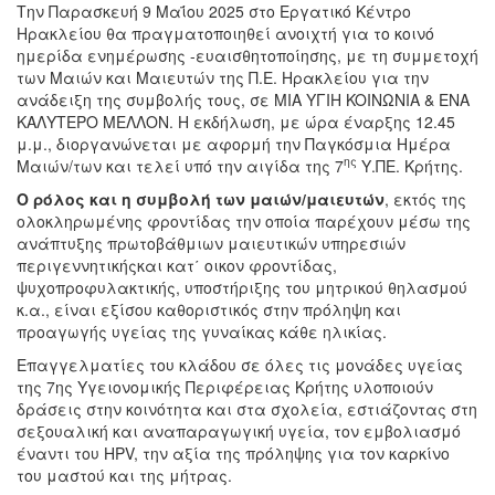
Την Παρασκευή 9 Μαΐου 2025 στο Εργατικό Κέντρο
Ηρακλείου θα πραγματοποιηθεί ανοιχτή για το κοινό
ημερίδα ενημέρωσης -ευαισθητοποίησης, με τη συμμετοχή
των Μαιών και Μαιευτών της Π.Ε. Ηρακλείου για την
ανάδειξη της συμβολής τους, σε MIA YΓIH KOINΩNIA & ENA
KAΛYTEPO MEΛΛON. Η εκδήλωση, με ώρα έναρξης 12.45
μ.μ., διοργανώνεται με αφορμή την Παγκόσμια Ημέρα
ης
Μαιών/των και τελεί υπό την αιγίδα της 7
Υ.ΠΕ. Κρήτης.
Ο ρόλος και η συμβολή των μαιών/μαιευτών
, εκτός της
ολοκληρωμένης φροντίδας την οποία παρέχουν μέσω της
ανάπτυξης πρωτοβάθμιων μαιευτικών υπηρεσιών
περιγεννητικήςκαι κατ΄ οικον φροντίδας,
ψυχοπροφυλακτικής, υποστήριξης του μητρικού θηλασμού
κ.α., είναι εξίσου καθοριστικός στην πρόληψη και
προαγωγής υγείας της γυναίκας κάθε ηλικίας.
Επαγγελματίες του κλάδου σε όλες τις μονάδες υγείας
της 7ης Υγειονομικής Περιφέρειας Κρήτης υλοποιούν
δράσεις στην κοινότητα και στα σχολεία, εστιάζοντας στη
σεξουαλική και αναπαραγωγική υγεία, τον εμβολιασμό
έναντι του HPV, την αξία της πρόληψης για τον καρκίνο
του μαστού και της μήτρας.