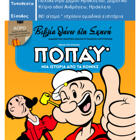
Πολύκεντρο Δήμου Ηρακλείου, Δημοτικό
Τοποθεσία
Κτίριο οδού Ανδρόγεω, Ηράκλειο
Ο
Είσοδος
8€/ άτομο * ισχύουν ομαδικά εισιτήρια
ΤΟΠΟΣ
ΜΑΣ
Ο
ΔΗΜΟΣ
ΠΟΛΙΤΙΣΜΟΣ
ΑΝΘΕΚΤΙΚΗ
ΠΟΛΗ