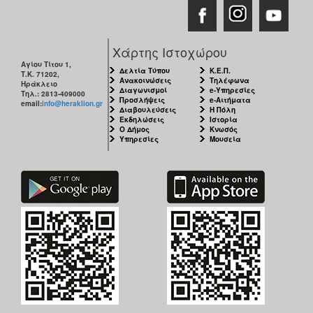
Χάρτης Ιστοχώρου
Αγίου Τίτου 1,
Δελτία Τύπου
Κ.Ε.Π.
Τ.Κ. 71202,
Ανακοινώσεις
Τηλέφωνα
Ηράκλειο
Διαγωνισμοί
e-Υπηρεσίες
Τηλ.: 2813-409000
Προσλήψεις
e-Αιτήματα
email:
info@heraklion.gr
Διαβουλεύσεις
Η Πόλη
Εκδηλώσεις
Ιστορία
Ο Δήμος
Κνωσός
Υπηρεσίες
Μουσεία