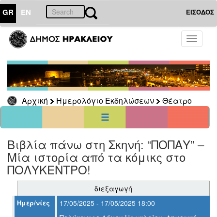
GR
EN
ΕΙΣΟΔΟΣ
01
Αύγουστος
Toggle
2026
navigati
Κυρ
Δευ
Τρι
Τετ
Πεμ
Παρ
Σαβ
1
6
2
3
4
5
7
8
Αρχική
Ημερολόγιο Εκδηλώσεων
Θέατρο
9
10
11
12
13
14
15
16
17
18
19
20
21
22
23
24
25
26
27
28
29
30
31
Βιβλία πάνω στη Σκηνή: “ΠΟΠΑΥ” –
<<
σήμερα
>>
Μία ιστορία από τα κόμικς στο
ΗΜΕΡΟΛΟΓΙΟ
ΠΟΛΥΚΕΝΤΡΟ!
ΕΚΔΗΛΩΣΕΩΝ
Θέατρο
διεξαγωγή
Ημερ/νίες
17/05/2025 - 17/05/2025 18:00