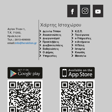
Χάρτης Ιστοχώρου
Αγίου Τίτου 1,
Δελτία Τύπου
Κ.Ε.Π.
Τ.Κ. 71202,
Ανακοινώσεις
Τηλέφωνα
Ηράκλειο
Διαγωνισμοί
e-Υπηρεσίες
Τηλ.: 2813-409000
Προσλήψεις
e-Αιτήματα
email:
info@heraklion.gr
Διαβουλεύσεις
Η Πόλη
Εκδηλώσεις
Ιστορία
Ο Δήμος
Κνωσός
Υπηρεσίες
Μουσεία