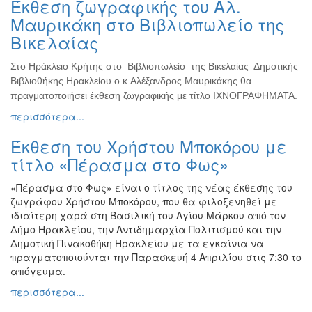
Έκθεση ζωγραφικής του Αλ.
Ζωγραφική
Μαυρικάκη στο Βιβλιοπωλείο της
Φωτογραφία
Βικελαίας
Τραγούδι
Στο Ηράκλειο Κρήτης στο Βιβλιοπωλείο της Βικελαίας Δημοτικής
Μουσική
Βιβλιοθήκης Ηρακλείου ο κ.Αλέξανδρος Μαυρικάκης θα
Κινηματογράφος
πραγματοποιήσει έκθεση ζωγραφικής με τίτλο ΙΧΝΟΓΡΑΦΗΜΑΤΑ.
περισσότερα...
Χορός
Θέατρο
Έκθεση του Χρήστου Μποκόρου με
Παζάρι
τίτλο «Πέρασμα στο Φως»
Ειδών
«Πέρασμα στο Φως» είναι ο τίτλος της νέας έκθεσης του
Συνέδρια
ζωγράφου Χρήστου Μποκόρου, που θα φιλοξενηθεί με
Ημερίδες
ιδιαίτερη χαρά στη Βασιλική του Αγίου Μάρκου από τον
-
Δήμο Ηρακλείου, την Αντιδημαρχία Πολιτισμού και την
Διημερίδες
Δημοτική Πινακοθήκη Ηρακλείου με τα εγκαίνια να
πραγματοποιούνται την Παρασκευή 4 Απριλίου στις 7:30 το
Σεμινάρια-
απόγευμα.
Διαλέξεις-
Ομιλίες
περισσότερα...
Διάφορες