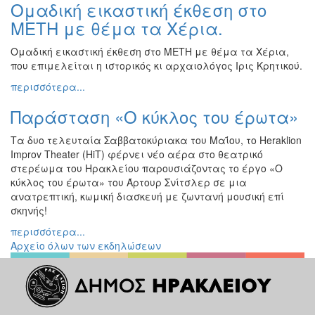
Ομαδική εικαστική έκθεση στο
Εκθέσεις
ΜΕΤΗ με θέμα τα Χέρια.
Εκδηλώσεις
για
Ομαδική εικαστική έκθεση στο ΜΕΤΗ με θέμα τα Χέρια,
Παιδιά
που επιμελείται η ιστορικός κι αρχαιολόγος Ιρις Κρητικού.
Άλλες
περισσότερα...
Εκδηλώσεις
Παράσταση «Ο κύκλος του έρωτα»
Τα δυο τελευταία Σαββατοκύριακα του Μαΐου, το Heraklion
Improv Theater (HiT) φέρνει νέο αέρα στο θεατρικό
Ο
στερέωμα του Ηρακλείου παρουσιάζοντας το έργο «Ο
ΤΟΠΟΣ
κύκλος του έρωτα» του Άρτουρ Σνίτσλερ σε μια
ΜΑΣ
ανατρεπτική, κωμική διασκευή με ζωντανή μουσική επί
σκηνής!
Ο
ΔΗΜΟΣ
περισσότερα...
Αρχείο όλων των εκδηλώσεων
ΠΟΛΙΤΙΣΜΟΣ
ΑΝΘΕΚΤΙΚΗ
ΠΟΛΗ