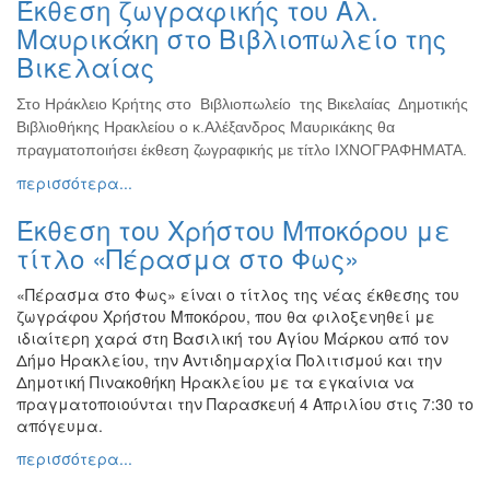
Έκθεση ζωγραφικής του Αλ.
Ζωγραφική
Μαυρικάκη στο Βιβλιοπωλείο της
Φωτογραφία
Βικελαίας
Τραγούδι
Στο Ηράκλειο Κρήτης στο Βιβλιοπωλείο της Βικελαίας Δημοτικής
Μουσική
Βιβλιοθήκης Ηρακλείου ο κ.Αλέξανδρος Μαυρικάκης θα
Κινηματογράφος
πραγματοποιήσει έκθεση ζωγραφικής με τίτλο ΙΧΝΟΓΡΑΦΗΜΑΤΑ.
περισσότερα...
Χορός
Θέατρο
Έκθεση του Χρήστου Μποκόρου με
Παζάρι
τίτλο «Πέρασμα στο Φως»
Ειδών
«Πέρασμα στο Φως» είναι ο τίτλος της νέας έκθεσης του
Συνέδρια
ζωγράφου Χρήστου Μποκόρου, που θα φιλοξενηθεί με
Ημερίδες
ιδιαίτερη χαρά στη Βασιλική του Αγίου Μάρκου από τον
-
Δήμο Ηρακλείου, την Αντιδημαρχία Πολιτισμού και την
Διημερίδες
Δημοτική Πινακοθήκη Ηρακλείου με τα εγκαίνια να
πραγματοποιούνται την Παρασκευή 4 Απριλίου στις 7:30 το
Σεμινάρια-
απόγευμα.
Διαλέξεις-
Ομιλίες
περισσότερα...
Διάφορες