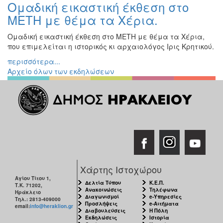
Ομαδική εικαστική έκθεση στο
Εκθέσεις
ΜΕΤΗ με θέμα τα Χέρια.
Εκδηλώσεις
για
Ομαδική εικαστική έκθεση στο ΜΕΤΗ με θέμα τα Χέρια,
Παιδιά
που επιμελείται η ιστορικός κι αρχαιολόγος Ιρις Κρητικού.
Άλλες
περισσότερα...
Εκδηλώσεις
Αρχείο όλων των εκδηλώσεων
Ο
ΤΟΠΟΣ
ΜΑΣ
Ο
ΔΗΜΟΣ
Χάρτης Ιστοχώρου
Αγίου Τίτου 1,
Δελτία Τύπου
Κ.Ε.Π.
ΠΟΛΙΤΙΣΜΟΣ
Τ.Κ. 71202,
Ανακοινώσεις
Τηλέφωνα
Ηράκλειο
Διαγωνισμοί
e-Υπηρεσίες
Τηλ.: 2813-409000
Προσλήψεις
e-Αιτήματα
email:
info@heraklion.gr
ΑΝΘΕΚΤΙΚΗ
Διαβουλεύσεις
Η Πόλη
ΠΟΛΗ
Εκδηλώσεις
Ιστορία