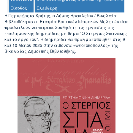
Είσοδος
Ελεύθερη
Η Περιφέρεια Κρήτης, ο Δήμος Ηρακλείου / Βικελαία
Ο
Βιβλιοθήκη και η Εταιρία Κρητικών Ιστορικών Μελετών σας
ΤΟΠΟΣ
ΜΑΣ
προσκαλούν να παρακολουθήσετε τις εργασίες της
επιστημονικής διημερίδας με θέμα “Ο Στέργιος Σπανάκης
και το έργο του”. Η διημερίδα θα πραγματοποιηθεί στις 9
Ο
ΔΗΜΟΣ
και 10 Μαΐου 2025 στην αίθουσα «Θεοτοκόπουλος» της
Βικελαίας Δημοτικής Βιβλιοθήκης.
ΠΟΛΙΤΙΣΜΟΣ
ΑΝΘΕΚΤΙΚΗ
ΠΟΛΗ