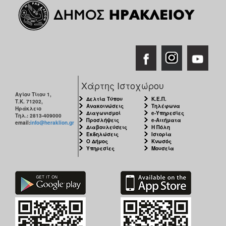
Χάρτης Ιστοχώρου
Αγίου Τίτου 1,
Δελτία Τύπου
Κ.Ε.Π.
Τ.Κ. 71202,
Ανακοινώσεις
Τηλέφωνα
Ηράκλειο
Διαγωνισμοί
e-Υπηρεσίες
Τηλ.: 2813-409000
Προσλήψεις
e-Αιτήματα
email:
info@heraklion.gr
Διαβουλεύσεις
Η Πόλη
Εκδηλώσεις
Ιστορία
Ο Δήμος
Κνωσός
Υπηρεσίες
Μουσεία