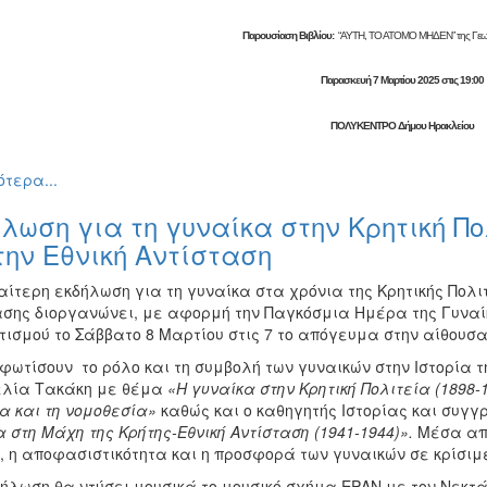
Παρουσίαση Βιβλίου:
“ΑΥΤΗ, ΤΟ ΑΤΟΜΟ ΜΗΔΕΝ” της Γεω
Παρασκευή 7 Μαρτίου 2025 στις 19:00
ΠΟΛΥΚΕΝΤΡΟ Δήμου Ηρακλείου
τερα...
λωση για τη γυναίκα στην Κρητική Πο
την Εθνική Αντίσταση
αίτερη εκδήλωση για τη γυναίκα στα χρόνια της Κρητικής Πολιτ
ασης διοργανώνει, με αφορμή την Παγκόσμια Ημέρα της Γυναίκ
τισμού το Σάββατο 8 Μαρτίου στις 7 το απόγευμα στην αίθουσ
φωτίσουν το ρόλο και τη συμβολή των γυναικών στην Ιστορία 
λία Τακάκη με θέμα
«Η γυναίκα στην Κρητική Πολιτεία (1898-1
α και τη νομοθεσία»
καθώς και ο καθηγητής Ιστορίας και συ
 στη Μάχη της Κρήτης-Εθνική Αντίσταση (1941-1944)».
Μέσα από
 η αποφασιστικότητα και η προσφορά των γυναικών σε κρίσιμες
ήλωση θα ντύσει μουσικά το μουσικό σχήμα ΕΡΑΝ με τον Νεκτά