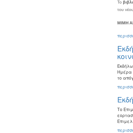
Το
βιβλ
του νέου
ΜΙΜΗ 
περισσό
Εκδή
κοι
Εκδήλω
Ημέρα κ
το από
περισσό
Εκδή
Το Επι
εορτασ
Επιμελ
περισσό