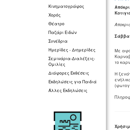
Κινηματογράφος
Απόκρι
Κοτιγι
Χορός
Θέατρο
Αποκρι
Παζάρι Ειδών
Σάββατο
Συνέδρια
Ημερίδες - Διημερίδες
Με αφο
Καρναβ
Σεμινάρια-Διαλέξεις-
το καρ
Ομιλίες
Διάφορες Εκθέσεις
Η ξενά
ενήλικα
Εκδηλώσεις για Παιδιά
(φωτογ
Άλλες Εκδηλώσεις
Πληροφο
Χρήσιμ