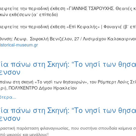
κεφτείτε την περιοδική έκθεση «ΓΙΑΝΝΗΣ ΤΣΑΡΟΥΧΗΣ. Θεατές κα
κών εκθέσεων (α΄ επίπεδο)
εφτείτε την περιοδική έκθεση «Επί Κεφαλής» | Φουαγιέ (β΄ επ
υνση: Λεωφ. Σοφοκλή Βενιζέλου, 27 / Λυσιμάχου Καλοκαιρινού 7
storical-museum.gr
ία πάνω στη Σκηνή: “Το νησί των θησ
ενσον
πάνω στη σκηνή «Το νησί των θησαυρών», του Ρόμπερτ Λούις Στί
ρι), ΠΟΛΥΚΕΝΤΡΟ Δήμου Ηρακλείου
τερα...
ία πάνω στη Σκηνή: “Το νησί των θησ
ενσον
δραστική παράσταση φιλαναγνωσίας, που συστήνει σπουδαία κείμενα στ
πό μικρούς και μεγάλους!