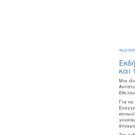
περισσό
Εκδή
και 
Μια ιδι
Αντίστ
Εθελον
Για να 
Ευαγγε
κοινωνί
γυναίκα
δύναμη,
Την εκδ