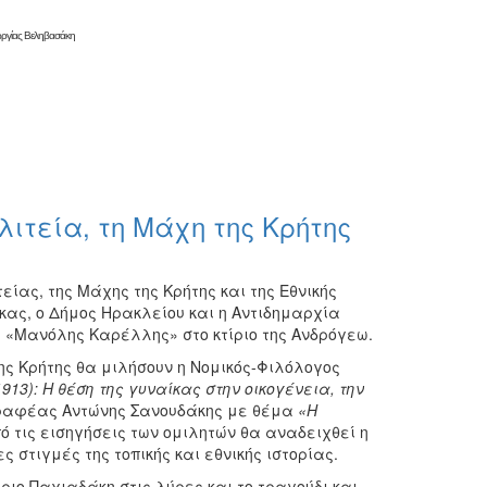
ργίας Βεληβασάκη
λιτεία, τη Μάχη της Κρήτης
είας, της Μάχης της Κρήτης και της Εθνικής
ας, ο Δήμος Ηρακλείου και η Αντιδημαρχία
α «Μανόλης Καρέλλης» στο κτίριο της Ανδρόγεω.
της Κρήτης θα μιλήσουν η Νομικός-Φιλόλογος
913): Η θέση της γυναίκας στην οικογένεια, την
γγραφέας Αντώνης Σανουδάκης με θέμα
«Η
 τις εισηγήσεις των ομιλητών θα αναδειχθεί η
 στιγμές της τοπικής και εθνικής ιστορίας.
ριο Παχιαδάκη στις λύρες και το τραγούδι και