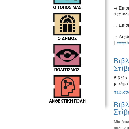
Ο ΤΟΠΟΣ ΜΑΣ
→ Επισ
περιοδι
→ Επισκ
→ Διεύθ
Ο ΔΗΜΟΣ
|
www.hi
Βιβλ
Στίβ
ΠΟΛΙΤΙΣΜΟΣ
Βιβλία 
μεσημέ
περισσό
ΑΝΘΕΚΤΙΚΗ ΠΟΛΗ
Βιβλ
Στίβ
Μία δια
ρόλων α