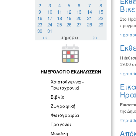
Έκθε
2
3
4
5
6
7
8
Βικ
9
10
11
12
13
14
15
16
17
18
19
20
21
22
Στο Ηρά
23
24
25
26
27
28
29
πραγματ
30
31
περισσό
<<
σήμερα
>>
Έκθε
Η έκθεση
19:00 σ
ΗΜΕΡΟΛΟΓΙΟ ΕΚΔΗΛΩΣΕΩΝ
περισσό
Χριστούγεννα -
Εικα
Πρωτοχρονιά
Ηρα
Βιβλίο
Εικαστ
Ζωγραφική
της Δημ
Φωτογραφία
περισσό
Τραγούδι
Απόκ
Μουσική