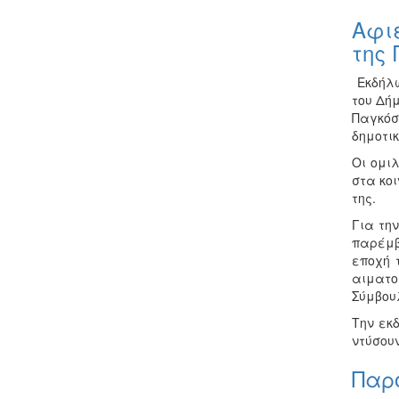
Αφι
της 
Εκδήλ
του Δή
Παγκόσ
δημοτικ
Οι ομι
στα κο
της.
Για τη
παρέμβ
εποχή 
αιματο
Σύμβου
Την εκ
ντύσουν
Παρ