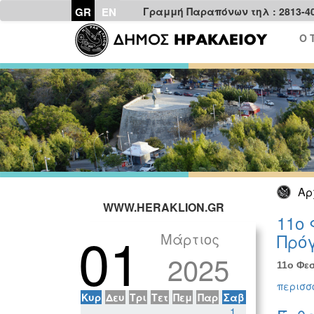
GR
EN
Γραμμή Παραπόνων τηλ : 2813-4
Ο 
Αρ
WWW.HERAKLION.GR
11ο 
01
Μάρτιος
Πρόγ
2025
11ο Φεσ
περισσό
Κυρ
Δευ
Τρι
Τετ
Πεμ
Παρ
Σαβ
1