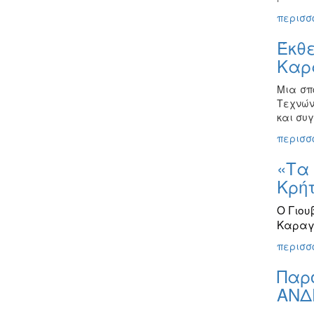
περισσό
Έκθε
Καρ
Μια σπ
Τεχνών
και συ
περισσό
«Τα 
Κρή
Ο Γιου
Καραγκ
περισσό
Παρο
ΑΝΔ