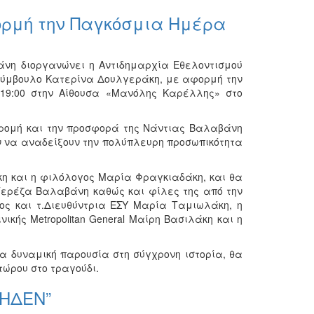
ρμή την Παγκόσμια Ημέρα
νη διοργανώνει η Αντιδημαρχία Εθελοντισμού
Σύμβουλο Κατερίνα Δουλγεράκη, με αφορμή την
 19:00 στην Αίθουσα «Μανόλης Καρέλλης» στο
αδρομή και την προσφορά της Νάντιας Βαλαβάνη
υν να αναδείξουν την πολύπλευρη προσωπικότητα
κη και η φιλόλογος Μαρία Φραγκιαδάκη, και θα
Τερέζα Βαλαβάνη καθώς και φίλες της από την
γος και τ.Διευθύντρια ΕΣΥ Μαρία Ταμιωλάκη, η
κής Metropolitan General Μαίρη Βασιλάκη και η
ία δυναμική παρουσία στη σύγχρονη ιστορία, θα
τώρου στο τραγούδι.
ΜΗΔΕΝ”