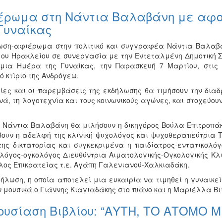
έρωμα στη Νάντια Βαλαβάνη με αφο
Γυναίκας
ωση-αφιέρωμα στην πολιτικό και συγγραφέα Νάντια Βαλαβά
μου Ηρακλείου σε συνεργασία με την Εντεταλμένη Δημοτική 
μια Ημέρα της Γυναίκας, την Παρασκευή 7 Μαρτίου, στις
ό κτίριο της Ανδρόγεω.
λίες και οι παρεμβάσεις της εκδήλωσης θα τιμήσουν την δι
ινά, τη λογοτεχνία και τους κοινωνικούς αγώνες, και στοχεύο
ν Νάντια Βαλαβάνη θα μιλήσουν η δικηγόρος Βούλα Επιτροπά
ουν η αδελφή της κλινική ψυχολόγος και ψυχοθεραπεύτρια 
της δικτατορίας και συγκεκριμένα η παιδίατρος-εντατικολό
λόγος-ογκολόγος Διευθύντρια Αιματολογικής-Ογκολογικής Κλινι
λος Επικρατείας τ.ε. Αγάπη Γαλενιανού-Χαλκιαδάκη.
δήλωση, η οποία αποτελεί μια ευκαιρία να τιμηθεί η γυναικε
 μουσικά ο Γιάννης Κιαγιαδάκης στο πιάνο και η Μαριέλλα Βι
ουσίαση Βιβλίου: “ΑΥΤΗ, ΤΟ ΑΤΟΜΟ 