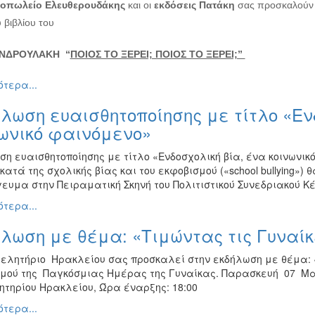
ιοπωλείο Ελευθερουδάκης
και οι
εκδόσεις Πατάκη
σας προσκαλούν
 βιβλίου του
ΑΝΔΡΟΥΛΑΚΗ “
ΠΟΙΟΣ ΤΟ ΞΕΡΕΙ; ΠΟΙΟΣ ΤΟ ΞΕΡΕΙ;”
τερα...
λωση ευαισθητοποίησης με τίτλο «Εν
νωνικό φαινόμενο»
ση ευαισθητοποίησης με τίτλο «Ενδοσχολική βία, ένα κοινωνι
ατά της σχολικής βίας και του εκφοβισμού («school bullying»)
γευμα στην Πειραματική Σκηνή του Πολιτιστικού Συνεδριακού Κ
τερα...
λωση με θέμα: «Τιμώντας τις Γυναίκ
μελητήριο Ηρακλείου σας προσκαλεί στην εκδήλωση με θέμα: 
μού της Παγκόσμιας Ημέρας της Γυναίκας. Παρασκευή 07 Μα
ητηρίου Ηρακλείου, Ώρα έναρξης: 18:00
τερα...