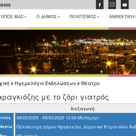
09409
ΤΟΠΟΣ ΜΑΣ
Ο ΔΗΜΟΣ
ΠΟΛΙΤΙΣΜΟΣ
ΑΝΘΕΚΤΙΚΗ
χική
Ημερολόγιο Εκδηλώσεων
Θέατρο
ραγκιόζης με το ζόρι γιατρός
διεξαγωγή
/νίες
09/03/2025 - 09/03/2025 12:00 Μεσημέρι
θεσία
Πολύκεντρο Δήμου Ηρακλείου, Δημοτικό Κτίριο οδού Α
δος
6€/ άτομο