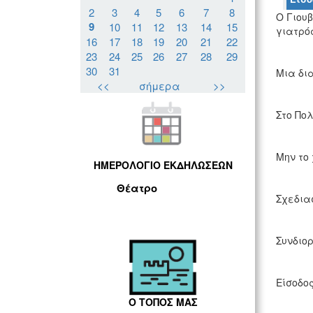
2
3
4
5
6
7
8
Ο Γιου
9
10
11
12
13
14
15
γιατρό
16
17
18
19
20
21
22
23
24
25
26
27
28
29
30
31
Μια δι
<<
σήμερα
>>
Στο Πο
Μην το 
ΗΜΕΡΟΛΟΓΙΟ ΕΚΔΗΛΩΣΕΩΝ
Θέατρο
Σχεδια
Συνδιο
Είσοδος
Ο ΤΟΠΟΣ ΜΑΣ