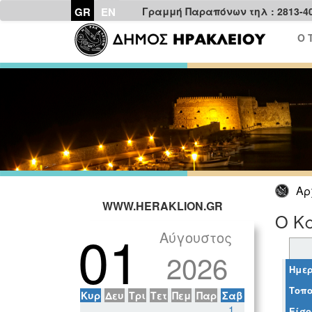
GR
EN
Γραμμή Παραπόνων τηλ : 2813-4
Ο 
Αρ
WWW.HERAKLION.GR
Ο Κα
01
Αύγουστος
2026
Ημερ
Τοπο
Κυρ
Δευ
Τρι
Τετ
Πεμ
Παρ
Σαβ
1
Είσο