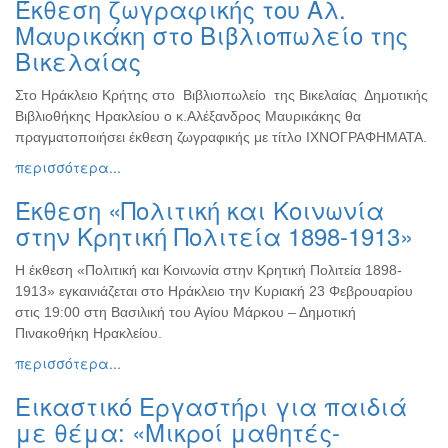
Έκθεση ζωγραφικής του Αλ.
Βιβλίο
Μαυρικάκη στο Βιβλιοπωλείο της
Ζωγραφική
Βικελαίας
Φωτογραφία
Στο Ηράκλειο Κρήτης στο Βιβλιοπωλείο της Βικελαίας Δημοτικής
Τραγούδι
Βιβλιοθήκης Ηρακλείου ο κ.Αλέξανδρος Μαυρικάκης θα
Μουσική
πραγματοποιήσει έκθεση ζωγραφικής με τίτλο ΙΧΝΟΓΡΑΦΗΜΑΤΑ.
Κινηματογράφος
περισσότερα...
Χορός
Έκθεση «Πολιτική και Κοινωνία
Θέατρο
στην Κρητική Πολιτεία 1898-1913»
Παζάρι
Ειδών
Η έκθεση «Πολιτική και Κοινωνία στην Κρητική Πολιτεία 1898-
1913» εγκαινιάζεται στο Ηράκλειο την Κυριακή 23 Φεβρουαρίου
Συνέδρια
στις 19:00 στη Βασιλική του Αγίου Μάρκου – Δημοτική
Ημερίδες
Πινακοθήκη Ηρακλείου.
-
περισσότερα...
Διημερίδες
Εικαστικό Εργαστήρι για παιδιά
Σεμινάρια-
Διαλέξεις-
με θέμα: «Μικροί μαθητές-
Ομιλίες