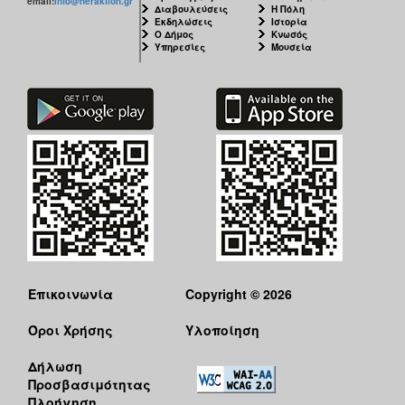
email:
info@heraklion.gr
ΠΟΛΗ
Διαβουλεύσεις
Η Πόλη
Εκδηλώσεις
Ιστορία
Ο Δήμος
Κνωσός
Υπηρεσίες
Μουσεία
Επικοινωνία
Copyright © 2026
Όροι Χρήσης
Υλοποίηση
Δήλωση
Προσβασιμότητας
Πλοήγηση