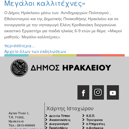
Μεγάλοι καλλιτέχνες»
Διάφορες
Εκθέσεις
Ο Δήμος Ηράκλειου μέσω των Αντιδημαρχιών Πολιτισμού ,
Εθελοντισμού και της Δημοτικής Πινακοθήκης Ηρακλείου και σε
Εκδηλώσεις
συνεργασία με την νηπιαγωγό Ελένη Κροθιανάκη διοργανώνει
για
εικαστικό Εργαστήρι για παιδιά ηλικίας 6-9 ετών με θέμα: «Μικροί
Παιδιά
μαθητές- Μεγάλοι καλλιτέχνες».
Άλλες
περισσότερα...
Εκδηλώσεις
Αρχείο όλων των εκδηλώσεων
Ο
ΤΟΠΟΣ
ΜΑΣ
Ο
ΔΗΜΟΣ
Χάρτης Ιστοχώρου
ΠΟΛΙΤΙΣΜΟΣ
Αγίου Τίτου 1,
Δελτία Τύπου
Κ.Ε.Π.
Τ.Κ. 71202,
Ανακοινώσεις
Τηλέφωνα
Ηράκλειο
Διαγωνισμοί
e-Υπηρεσίες
Τηλ.: 2813-409000
ΑΝΘΕΚΤΙΚΗ
Προσλήψεις
e-Αιτήματα