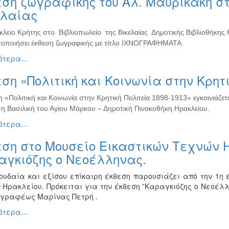
ση ζωγραφικής του Αλ. Μαυρικάκη στ
ελαίας
κλειο Κρήτης στο Βιβλιοπωλείο της Βικελαίας Δημοτικής Βιβλιοθήκης
οποιήσει έκθεση ζωγραφικής με τίτλο ΙΧΝΟΓΡΑΦΗΜΑΤΑ.
τερα...
ση «Πολιτική και Κοινωνία στην Κρητι
 «Πολιτική και Κοινωνία στην Κρητική Πολιτεία 1898-1913» εγκαινιάζε
τη Βασιλική του Αγίου Μάρκου – Δημοτική Πινακοθήκη Ηρακλείου.
τερα...
ση στο Μουσείο Εικαστικών Τεχνών Η
αγκιόζης ο Νεοέλληνας.
ουδαία και εξίσου επίκαιρη έκθεση παρουσιάζει από την 1η 
 Ηρακλείου. Πρόκειται για την έκθεση ”Καραγκιόζης ο Νεοέ
γγραφέως Μαρίνας Πετρή .
τερα...