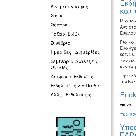
Εκδή
Κινηματογράφος
και 
Χορός
Μια ιδι
Θέατρο
Αντίστ
Εθελον
Παζάρι Ειδών
Για να 
Συνέδρια
Ευαγγε
Ημερίδες - Διημερίδες
κοινωνί
γυναίκα
Σεμινάρια-Διαλέξεις-
δύναμη,
Ομιλίες
Την εκδ
Διάφορες Εκθέσεις
την Κυβ
Εκδηλώσεις για Παιδιά
Book
Άλλες Εκδηλώσεις
για να… 
περισσό
Υποσ
ΠΑΡ