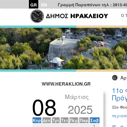
GR
EN
Γραμμή Παραπόνων τηλ : 2813-4
Ο 
Αρ
WWW.HERAKLION.GR
11ο 
08
Μάρτιος
Πρόγ
2025
11ο Φεσ
περισσό
Κυρ
Δευ
Τρι
Τετ
Πεμ
Παρ
Σαβ
1