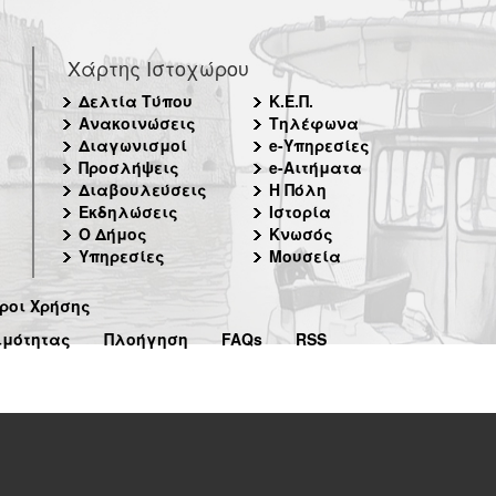
Χάρτης Ιστοχώρου
Δελτία Τύπου
Κ.Ε.Π.
Ανακοινώσεις
Τηλέφωνα
Διαγωνισμοί
e-Υπηρεσίες
Προσλήψεις
e-Αιτήματα
Διαβουλεύσεις
Η Πόλη
Εκδηλώσεις
Ιστορία
Ο Δήμος
Κνωσός
Υπηρεσίες
Μουσεία
ροι Χρήσης
ιμότητας
Πλοήγηση
FAQs
RSS