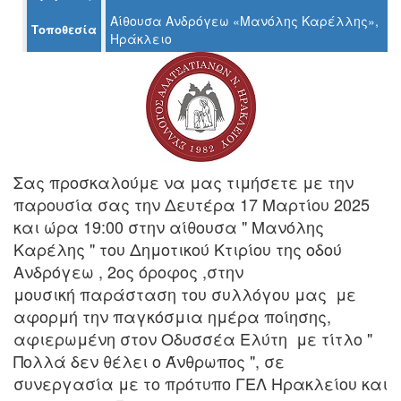
Αίθουσα Ανδρόγεω «Μανόλης Καρέλλης»,
Τοποθεσία
Ηράκλειο
Ο
ΤΟΠΟΣ
ΜΑΣ
Ο
ΔΗΜΟΣ
Σας προσκαλούμε να μας τιμήσετε με την
παρουσία σας την Δευτέρα 17 Μαρτίου 2025
ΠΟΛΙΤΙΣΜΟΣ
και ώρα 19:00 στην αίθουσα " Μανόλης
ΑΝΘΕΚΤΙΚΗ
Καρέλης " του Δημοτικού Κτιρίου της οδού
ΠΟΛΗ
Ανδρόγεω , 2ος όροφος ,στην
μουσική παράσταση του συλλόγου μας με
αφορμή την παγκόσμια ημέρα ποίησης,
αφιερωμένη στον Οδυσσέα Ελύτη με τίτλο "
Πολλά δεν θέλει ο Άνθρωπος ", σε
συνεργασία με το πρότυπο ΓΕΛ Ηρακλείου και