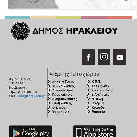
Χάρτης Ιστοχώρου
Αγίου Τίτου 1,
Δελτία Τύπου
Κ.Ε.Π.
Τ.Κ. 71202,
Ανακοινώσεις
Τηλέφωνα
Ηράκλειο
Διαγωνισμοί
e-Υπηρεσίες
Τηλ.: 2813-409000
Προσλήψεις
e-Αιτήματα
email:
info@heraklion.gr
Διαβουλεύσεις
Η Πόλη
Εκδηλώσεις
Ιστορία
Ο Δήμος
Κνωσός
Υπηρεσίες
Μουσεία