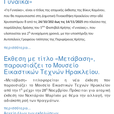
Γυναίκα»
Διάφορες
Εκθέσεις
«Γη-Γυναίκα», είναι ο τίτλος της ατομικής έκθεσης της Βίκυς Καμένου,
που θα παρουσιαστεί στη
Δημοτική Πινακοθήκη Ηρακλείου
στην οδό
Εκδηλώσεις
Χρυσοστόμου 8 από τις
24/10/202 έως τις 14/11/2025
στο πλαίσιο της
για
ου
Παιδιά
παράλληλης δράσης του 5
Φεστιβάλ Κρήτης «Γυναίκες», που
η
υλοποιείται για 2
συνεχόμενη χρονιά, με την υποστήριξη του
Άλλες
Αυτοτελούς Γραφείου Ισότητας της Περιφέρειας Κρήτης.
Εκδηλώσεις
περισσότερα...
Έκθεση με τίτλο «Μετάβαση»,
παρουσιάζει το Μουσείο
Ο
Εικαστικών Τεχνών Ηρακλείου.
ΤΟΠΟΣ
ΜΑΣ
«Μετάβαση» τιτλοφορείται η νέα έκθεση που
Ο
παρουσιάζει το Μουσείο Εικαστικών Τεχνών Ηρακλείου
ΔΗΜΟΣ
η
η
από την 1
μέχρι την 28
Νοεμβρίου. Πρόκειται για ατομική
έκθεση του Νεκτάριου Μαρίνου με θέμα την αλλαγή, την
ΠΟΛΙΤΙΣΜΟΣ
αδιάκοπη ροή των πραγμάτων.
περισσότερα...
ΑΝΘΕΚΤΙΚΗ
Αρχείο όλων των εκδηλώσεων