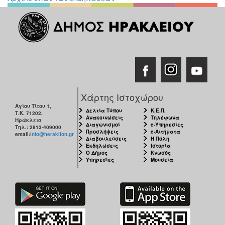
ΠΟΛΗ
Χάρτης Ιστοχώρου
Αγίου Τίτου 1,
Δελτία Τύπου
Κ.Ε.Π.
Τ.Κ. 71202,
Ανακοινώσεις
Τηλέφωνα
Ηράκλειο
Διαγωνισμοί
e-Υπηρεσίες
Τηλ.: 2813-409000
Προσλήψεις
e-Αιτήματα
email:
info@heraklion.gr
Διαβουλεύσεις
Η Πόλη
Εκδηλώσεις
Ιστορία
Ο Δήμος
Κνωσός
Υπηρεσίες
Μουσεία