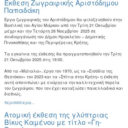
Έκθεση Ζωγραφικής Αριστόδημου
Βιβλίο
Παπαδάκη
Ζωγραφική
Έργα ζωγραφικής του Αριστόδημου θα φιλοξενηθούν στην
Φωτογραφία
Βασιλική του Αγίου Μάρκου από την Τρίτη 21 Οκτωβρίου
Τραγούδι
μέχρι και την Τετάρτη 26 Νοεμβρίου
2025 σε
συνδιοργάνωση του Δήμου Ηρακλείου – Δημοτικής
Μουσική
Πινακοθήκης και της Περιφέρειας Κρήτης.
Κινηματογράφος
Τα εγκαίνια της έκθεσης θα πραγματοποιηθούν την Τρίτη
Χορός
21 Οκτωβρίου 2025 στις 19:00.
Θέατρο
Από τα «Μάταλα», έργο του 1970, ως τα «Εισόδια της
Παζάρι
Θεοτόκου» του 2023 και τα «Σπίτια στην Κρήτη» η έκθεση
Ειδών
αυτή αποτυπώνει με ενάργεια την καλλιτεχνική πορεία
Συνέδρια
του ζωγράφου, που τον έχει καταξιώσει πανελλαδικά και
διεθνώς.
Ημερίδες
-
περισσότερα...
Διημερίδες
Ατομική έκθεση της γλύπτριας
Σεμινάρια-
Διαλέξεις-
Βίκυς Καμένου με τίτλο «Γη-
Ομιλίες