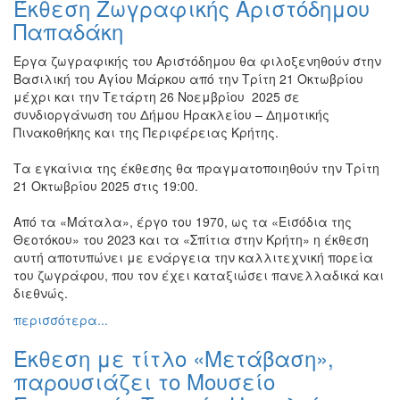
Έκθεση Ζωγραφικής Αριστόδημου
Βιβλίο
Παπαδάκη
Ζωγραφική
Έργα ζωγραφικής του Αριστόδημου θα φιλοξενηθούν στην
Φωτογραφία
Βασιλική του Αγίου Μάρκου από την Τρίτη 21 Οκτωβρίου
Τραγούδι
μέχρι και την Τετάρτη 26 Νοεμβρίου
2025 σε
συνδιοργάνωση του Δήμου Ηρακλείου – Δημοτικής
Μουσική
Πινακοθήκης και της Περιφέρειας Κρήτης.
Κινηματογράφος
Τα εγκαίνια της έκθεσης θα πραγματοποιηθούν την Τρίτη
Χορός
21 Οκτωβρίου 2025 στις 19:00.
Θέατρο
Από τα «Μάταλα», έργο του 1970, ως τα «Εισόδια της
Παζάρι
Θεοτόκου» του 2023 και τα «Σπίτια στην Κρήτη» η έκθεση
Ειδών
αυτή αποτυπώνει με ενάργεια την καλλιτεχνική πορεία
Συνέδρια
του ζωγράφου, που τον έχει καταξιώσει πανελλαδικά και
διεθνώς.
Ημερίδες
-
περισσότερα...
Διημερίδες
Έκθεση με τίτλο «Μετάβαση»,
Σεμινάρια-
Διαλέξεις-
παρουσιάζει το Μουσείο
Ομιλίες