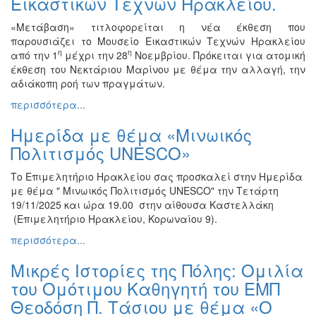
Εικαστικών Τεχνών Ηρακλείου.
Διάφορες
«Μετάβαση» τιτλοφορείται η νέα έκθεση που
Εκθέσεις
παρουσιάζει το Μουσείο Εικαστικών Τεχνών Ηρακλείου
Εκδηλώσεις
η
η
από την 1
μέχρι την 28
Νοεμβρίου. Πρόκειται για ατομική
για
έκθεση του Νεκτάριου Μαρίνου με θέμα την αλλαγή, την
Παιδιά
αδιάκοπη ροή των πραγμάτων.
Άλλες
περισσότερα...
Εκδηλώσεις
Ημερίδα με θέμα «Μινωικός
Πολιτισμός UNESCO»
Το Επιμελητήριο Ηρακλείου σας προσκαλεί στην Ημερίδα
Ο
με θέμα " Μινωικός Πολιτισμός UNESCO" την Τετάρτη
ΤΟΠΟΣ
ΜΑΣ
19/11/2025 και ώρα 19.00 στην αίθουσα Καστελλάκη
(Επιμελητήριο Ηρακλείου, Κορωναίου 9).
Ο
περισσότερα...
ΔΗΜΟΣ
Μικρές Ιστορίες της Πόλης: Ομιλία
ΠΟΛΙΤΙΣΜΟΣ
του Ομότιμου Καθηγητή του ΕΜΠ
Θεοδόση Π. Τάσιου με θέμα «Ο
ΑΝΘΕΚΤΙΚΗ