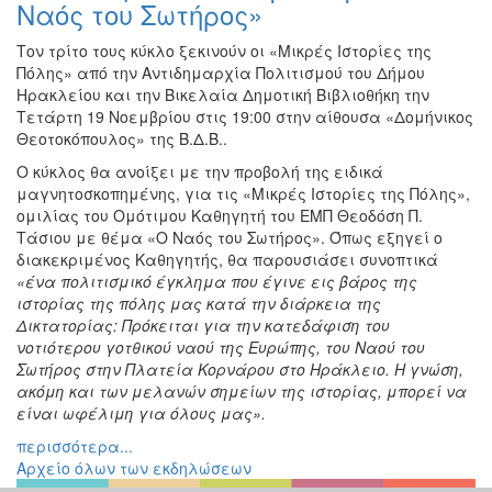
Ναός του Σωτήρος»
ΠΟΛΗ
Τον τρίτο τους κύκλο ξεκινούν οι «Μικρές Ιστορίες της
Πόλης» από την Αντιδημαρχία Πολιτισμού του Δήμου
Ηρακλείου και την Βικελαία Δημοτική Βιβλιοθήκη την
Τετάρτη 19 Νοεμβρίου στις 19:00 στην αίθουσα «Δομήνικος
Θεοτοκόπουλος» της Β.Δ.Β..
Ο κύκλος θα ανοίξει με την προβολή της ειδικά
μαγνητοσκοπημένης, για τις «Μικρές Ιστορίες της Πόλης»,
ομιλίας του Ομότιμου Καθηγητή του ΕΜΠ Θεοδόση Π.
Τάσιου με θέμα «Ο Ναός του Σωτήρος». Όπως εξηγεί ο
διακεκριμένος Καθηγητής, θα παρουσιάσει συνοπτικά
«ένα πολιτισμικό έγκλημα που έγινε εις βάρος της
ιστορίας της πόλης μας κατά την διάρκεια της
Δικτατορίας: Πρόκειται για την κατεδάφιση του
νοτιότερου γοτθικού ναού της Ευρώπης, του Ναού του
Σωτήρος στην Πλατεία Κορνάρου στο Ηράκλειο. Η γνώση,
ακόμη και των μελανών σημείων της ιστορίας, μπορεί να
είναι ωφέλιμη για όλους μας».
περισσότερα...
Αρχείο όλων των εκδηλώσεων