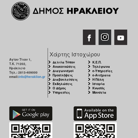
Χάρτης Ιστοχώρου
Αγίου Τίτου 1,
Δελτία Τύπου
Κ.Ε.Π.
Τ.Κ. 71202,
Ανακοινώσεις
Τηλέφωνα
Ηράκλειο
Διαγωνισμοί
e-Υπηρεσίες
Τηλ.: 2813-409000
Προσλήψεις
e-Αιτήματα
email:
info@heraklion.gr
Διαβουλεύσεις
Η Πόλη
Εκδηλώσεις
Ιστορία
Ο Δήμος
Κνωσός
Υπηρεσίες
Μουσεία