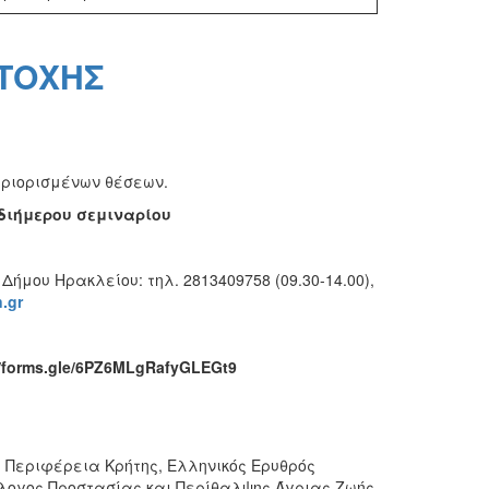
ΤΟΧΗΣ
εριορισμένων θέσεων.
διήμερου σεμιναρίου
μου Ηρακλείου: τηλ. 2813409758 (09.30-14.00),
n
.
gr
//forms.gle/6PZ6MLgRafyGLEGt9
, Περιφέρεια Κρήτης,
Ελληνικός Ερυθρός
ύλλογος Προστασίας και Περίθαλψης Άγριας Ζωής