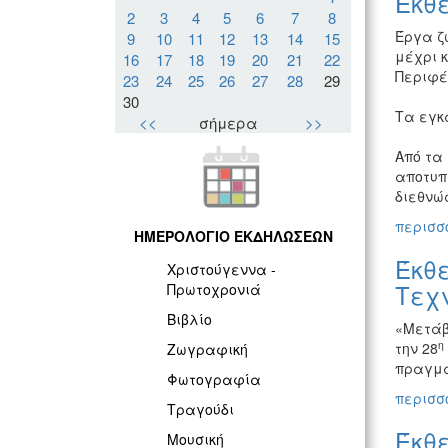
Έκθ
2
3
4
5
6
7
8
Έργα ζ
9
10
11
12
13
14
15
μέχρι κ
16
17
18
19
20
21
22
Περιφέ
23
24
25
26
27
28
29
30
Τα εγκα
<<
σήμερα
>>
Από τα 
αποτυπ
διεθνώς
περισσό
ΗΜΕΡΟΛΟΓΙΟ ΕΚΔΗΛΩΣΕΩΝ
Έκθε
Χριστούγεννα -
Τεχ
Πρωτοχρονιά
Βιβλίο
«Μετάβ
η
την 28
Ζωγραφική
πραγμά
Φωτογραφία
περισσό
Τραγούδι
Έκθ
Μουσική