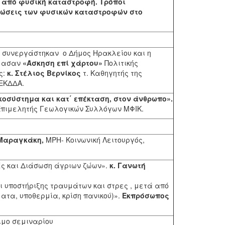
ά από φυσική καταστροφή. Τρόποι
τώσεις των φυσικών καταστροφών στο
, συνεργάστηκαν ο Δήμος Ηρακλείου και η
ίμασαν
«Άσκηση επί χάρτου»
Πολιτικής
ς:
κ. Στέλιος Βερνίκος
τ. Καθηγητής της
 ΕΚΔΔΑ.
οσύστημα και κατ΄ επέκταση, στον άνθρωπο».
 Επιμελητής Γεωλογικών Συλλόγων ΜΦΙΚ.
 Μαραγκάκη,
MPH-
Κοινωνική Λειτουργός,
ς και Διάσωση άγριων ζώων».
κ. Γανωτή
ι υποστήριξης τραυμάτων και στρες , μετά από
τα, υποθερμία, κρίση πανικού)».
Εκπρόσωπος
ιμο σεμιναρίου