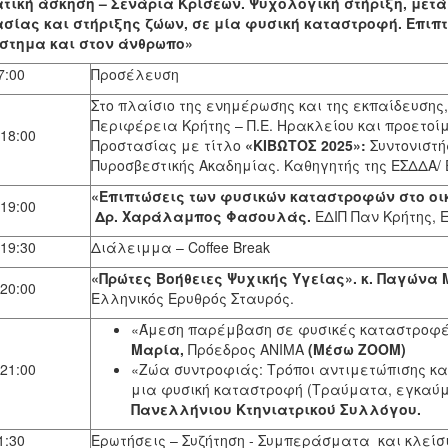
τική άσκηση – Σενάρια Κρίσεων. Ψυχολογική στήριξη, μετ
σίας και στήριξης ζώων, σε μία φυσική καταστροφή. Επιπ
στημα και στον άνθρωπο»
7:00
Προσέλευση
Στο πλαίσιο της ενημέρωσης και της εκπαίδευσης
Περιφέρεια Κρήτης – Π.Ε. Ηρακλείου και προετο
 18:00
Προστασίας με τίτλο
«ΚΙΒΩΤΟΣ 2025»:
Συντονιστή
Πυροσβεστικής Ακαδημίας. Καθηγητής της ΕΣΔΔΑ/
«Επιπτώσεις των φυσικών καταστροφών στο οικ
 19:00
Δρ. Χαράλαμπος Φασουλάς.
ΕΔΙΠ Παν Κρήτης,
 19:30
Διάλειμμα – Coffee Break
«Πρώτες Βοήθειες Ψυχικής Υγείας». κ. Παγώνα
 20:00
Ελληνικός Ερυθρός Σταυρός.
«Άμεση παρέμβαση σε φυσικές καταστροφέ
Μαρία,
Πρόεδρος ΑΝΙΜΑ
(Μέσω ΖΟΟΜ)
 21:00
«Ζώα συντροφιάς: Τρόποι αντιμετώπισης κα
μια φυσική καταστροφή (Τραύματα, εγκαύμα
Πανελλήνιου Κτηνιατρικού Συλλόγου.
1:30
Ερωτήσεις – Συζήτηση - Συμπεράσματα και κλείσ