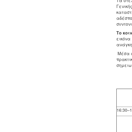
Τα στε
Γενική
καταστ
αδέσπο
συντον
Το κοι
εικόνα 
ανάγκη
Μέσα α
πρακτικ
σημειωθ
16:30–1