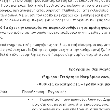
λέχη της Πολιτικής Προστασίας, καθώς και οι εθελοντικές ομά
ς Γραμματείας Πολιτικής Προστασίας, καλούνται να διαχειρισ
ροφές, οργανωμένη απομάκρυνση πληθυσμού, απεγκλωβισμό ατ
των ζώων. Με αυτόν τον τρόπο ελέγχεται και ενισχύεται η επι
ισμός όλων των εμπλεκομένων φορέων, υπηρεσιών και εθελον
νό θα έχει την ευκαιρία να παρακολουθήσει για πρώτη φορά
για τον τρόπο με τον οποίο προετοιμάζονται οι υπηρεσίες γι
ς.
πό ενημερωτικές εισηγήσεις και βιωματική άσκηση, οι συμμετ
ές γνώσεις και δεξιότητες, χρήσιμες για την καθημερινή ζωή κ
εί ότι όλοι οι ομιλητές του διήμερου σεμιναρίου παρίστανται
Πρόγραμμα σεμιναρί
η
1
ημέρα: Τετάρτη 26 Νοεμβρίου 2025, 
«Φυσικές καταστροφές – Τρόποι και μ
7:00
Προσέλευση – Εγγραφές
·
Παρουσίαση των πρωτοβουλιών του Δήμ
μας στη συμμετοχή τους στα επιμορφωτικά 
οργανώσεων και των εθελοντών στην παροχ