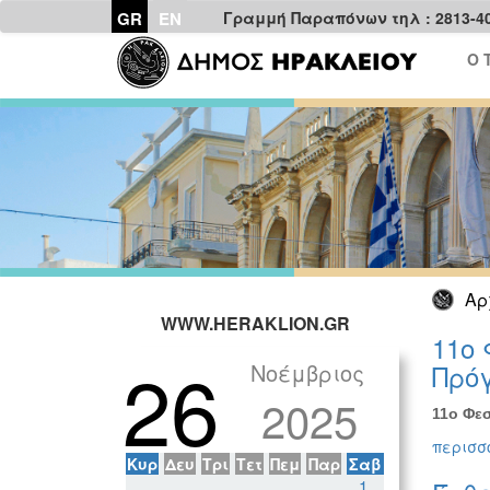
GR
EN
Γραμμή Παραπόνων τηλ : 2813-4
Ο 
Αρ
WWW.HERAKLION.GR
11ο 
26
Νοέμβριος
Πρόγ
2025
11ο Φεσ
περισσό
Κυρ
Δευ
Τρι
Τετ
Πεμ
Παρ
Σαβ
1