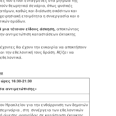
δες που είναι ενταγμένες στα μητρώα της
τούν θεωρητικά σενάρια, όπως φυσικές
όμων, καθώς και διάσωση οικόσιτων και
χειρησιακή ετοιμότητα η συνεργασία και ο
τικών ομάδων.
 μια τέτοιου είδους άσκηση
,
αποκτώντας
α την αντιμετώπιση καταστάσεων έκτακτης
έχοντες θα έχουν την ευκαιρία να αποκτήσουν
αι την εθελοντική τους δράση. Αξίζει να
 εθελοντικά.
ου
ώρες 16:30-21:30
έσα αντιμετώπισης»
ου Ηρακλείου για την ενθάρρυνση των δημοτών
σεμινάρια , στη συνέργεια των εθελοντικών
ή άμεσης φροντίδας σε κατάσταση έκτακτης