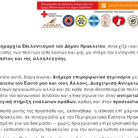
δημαρχία Εθελοντισμού του Δήμου Ηρακλείου
, συνεχίζει κα
υσης των πολιτών (εθελοντών και μη), με στόχο την ενίσχυση 
ησίας και της αλληλεγγύης
.
αίσιο αυτό, διοργανώνει
διήμερο επιμορφωτικό σεμινάριο
με 
ατεύω τον Εαυτό μου και τους Άλλους. Διαχείριση-Αντιμε
τικών οργανώσεων αλλά και σε κάθε συνειδητοποιημένο πολίτ
σία του κοινωνικού συνόλου και επικεντρώνεται στην
αντιμετ
γική στήριξη ευάλωτων ομάδων
, καθώς και στην
προστασί
 σκοπό αυτής της προσπάθειας, εκπονήθηκε η άσκηση επί χάρτ
Ηρακλείου, σε συνεργασία με την Περιφερειακή Ενότητα Ηρακ
σμένη για να δοκιμάσει – χωρίς πραγματική επιχειρησιακή δρά
ει εκπονήσει ο Δήμος Ηρακλείου για την αντιμετώπιση έκτακτ