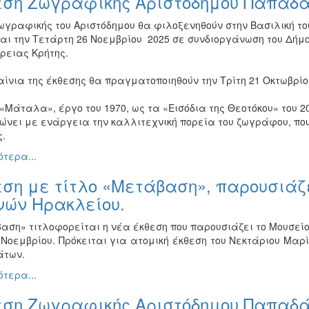
εση Ζωγραφικής Αριστόδημου Παπαδά
ωγραφικής του Αριστόδημου θα φιλοξενηθούν στην Βασιλική του
αι την Τετάρτη 26 Νοεμβρίου
2025 σε συνδιοργάνωση του Δήμο
ρειας Κρήτης.
ίνια της έκθεσης θα πραγματοποιηθούν την Τρίτη 21 Οκτωβρίου 
«Μάταλα», έργο του 1970, ως τα «Εισόδια της Θεοτόκου» του 20
ώνει με ενάργεια την καλλιτεχνική πορεία του ζωγράφου, πο
.
τερα...
ση με τίτλο «Μετάβαση», παρουσιάζε
νών Ηρακλείου.
αση» τιτλοφορείται η νέα έκθεση που παρουσιάζει το Μουσείο
Νοεμβρίου. Πρόκειται για ατομική έκθεση του Νεκτάριου Μαρ
των.
τερα...
εση Ζωγραφικής Αριστόδημου Παπαδά