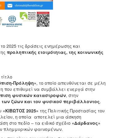
ι το 2025 τις δράσεις ενημέρωσης και
της
προληπτικής ετοιμότητας, της κοινωνικής
τίτλο
τώπιση-Πρόληψη»
, το οποίο απευθύνεται σε μέλη
η που επιθυμεί να συμβάλλει ενεργά στην
ώπιση φυσικών καταστροφών
, στην
α
των ζώων και του φυσικού περιβάλλοντος
.
ου
«ΚΙΒΩΤΟΣ 2025»
της Πολιτικής Προστασίας του
λείου, η οποία αποτελεί μια άσκηση
ση στο πεδίο – τα ειδικό σχέδιο
«Δάρδανος»
ων πλημμυρικών φαινομένων.