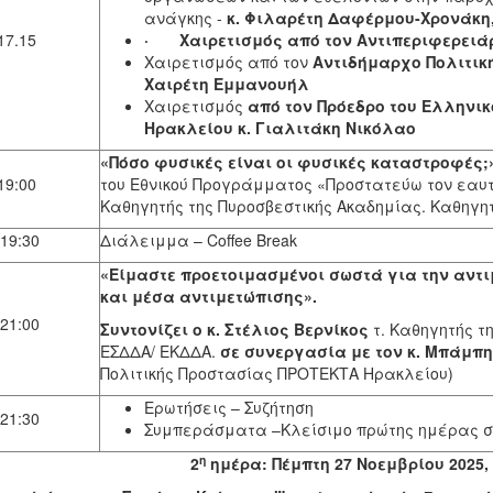
ανάγκης -
κ. Φιλαρέτη Δαφέρμου-Χρονάκη
17.15
·
Χαιρετισμός από τον Αντιπεριφερειάρ
Χαιρετισμός από τον
Αντιδήμαρχο Πολιτική
Χαιρέτη Εμμανουήλ
Χαιρετισμός
από τον Πρόεδρο του Ελληνικ
Ηρακλείου κ. Γιαλιτάκη Νικόλαο
«Πόσο φυσικές είναι οι φυσικές καταστροφές;».
19:00
του Εθνικού Προγράμματος «Προστατεύω τον εαυτό
Καθηγητής της Πυροσβεστικής Ακαδημίας. Καθηγητ
 19:30
Διάλειμμα – Coffee Break
«Είμαστε προετοιμασμένοι σωστά για την αντ
και μέσα αντιμετώπισης».
 21:00
Συντονίζει ο κ. Στέλιος Βερνίκος
τ. Καθηγητής τ
ΕΣΔΔΑ/ ΕΚΔΔΑ.
σε συνεργασία με τον κ. Μπάμπ
Πολιτικής Προστασίας ΠΡΟΤΕΚΤΑ Ηρακλείου)
Ερωτήσεις – Συζήτηση
 21:30
Συμπεράσματα –Κλείσιμο πρώτης ημέρας σ
η
2
ημέρα: Πέμπτη 27 Νοεμβρίου 2025, 