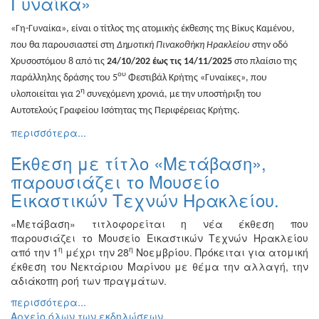
Γυναίκα»
Διάφορες
Εκθέσεις
«Γη-Γυναίκα», είναι ο τίτλος της ατομικής έκθεσης της Βίκυς Καμένου,
που θα παρουσιαστεί στη
Δημοτική Πινακοθήκη Ηρακλείου
στην οδό
Εκδηλώσεις
Χρυσοστόμου 8 από τις
24/10/202 έως τις 14/11/2025
στο πλαίσιο της
για
ου
Παιδιά
παράλληλης δράσης του 5
Φεστιβάλ Κρήτης «Γυναίκες», που
η
υλοποιείται για 2
συνεχόμενη χρονιά, με την υποστήριξη του
Άλλες
Αυτοτελούς Γραφείου Ισότητας της Περιφέρειας Κρήτης.
Εκδηλώσεις
περισσότερα...
Έκθεση με τίτλο «Μετάβαση»,
παρουσιάζει το Μουσείο
Ο
Εικαστικών Τεχνών Ηρακλείου.
ΤΟΠΟΣ
ΜΑΣ
«Μετάβαση» τιτλοφορείται η νέα έκθεση που
Ο
παρουσιάζει το Μουσείο Εικαστικών Τεχνών Ηρακλείου
ΔΗΜΟΣ
η
η
από την 1
μέχρι την 28
Νοεμβρίου. Πρόκειται για ατομική
έκθεση του Νεκτάριου Μαρίνου με θέμα την αλλαγή, την
ΠΟΛΙΤΙΣΜΟΣ
αδιάκοπη ροή των πραγμάτων.
περισσότερα...
ΑΝΘΕΚΤΙΚΗ
Αρχείο όλων των εκδηλώσεων