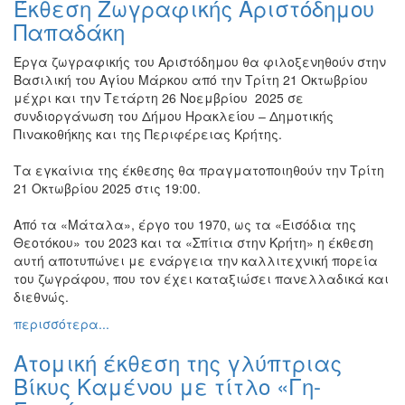
Έκθεση Ζωγραφικής Αριστόδημου
Βιβλίο
Παπαδάκη
Ζωγραφική
Έργα ζωγραφικής του Αριστόδημου θα φιλοξενηθούν στην
Φωτογραφία
Βασιλική του Αγίου Μάρκου από την Τρίτη 21 Οκτωβρίου
Τραγούδι
μέχρι και την Τετάρτη 26 Νοεμβρίου
2025 σε
συνδιοργάνωση του Δήμου Ηρακλείου – Δημοτικής
Μουσική
Πινακοθήκης και της Περιφέρειας Κρήτης.
Κινηματογράφος
Τα εγκαίνια της έκθεσης θα πραγματοποιηθούν την Τρίτη
Χορός
21 Οκτωβρίου 2025 στις 19:00.
Θέατρο
Από τα «Μάταλα», έργο του 1970, ως τα «Εισόδια της
Παζάρι
Θεοτόκου» του 2023 και τα «Σπίτια στην Κρήτη» η έκθεση
Ειδών
αυτή αποτυπώνει με ενάργεια την καλλιτεχνική πορεία
Συνέδρια
του ζωγράφου, που τον έχει καταξιώσει πανελλαδικά και
διεθνώς.
Ημερίδες
-
περισσότερα...
Διημερίδες
Ατομική έκθεση της γλύπτριας
Σεμινάρια-
Διαλέξεις-
Βίκυς Καμένου με τίτλο «Γη-
Ομιλίες