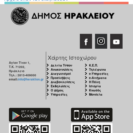
ΠΟΛΗ
Χάρτης Ιστοχώρου
Αγίου Τίτου 1,
Δελτία Τύπου
Κ.Ε.Π.
Τ.Κ. 71202,
Ανακοινώσεις
Τηλέφωνα
Ηράκλειο
Διαγωνισμοί
e-Υπηρεσίες
Τηλ.: 2813-409000
Προσλήψεις
e-Αιτήματα
email:
info@heraklion.gr
Διαβουλεύσεις
Η Πόλη
Εκδηλώσεις
Ιστορία
Ο Δήμος
Κνωσός
Υπηρεσίες
Μουσεία