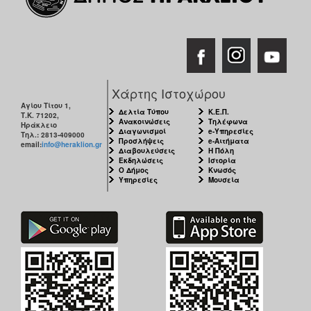
ΠΟΛΗ
Χάρτης Ιστοχώρου
Αγίου Τίτου 1,
Δελτία Τύπου
Κ.Ε.Π.
Τ.Κ. 71202,
Ανακοινώσεις
Τηλέφωνα
Ηράκλειο
Διαγωνισμοί
e-Υπηρεσίες
Τηλ.: 2813-409000
Προσλήψεις
e-Αιτήματα
email:
info@heraklion.gr
Διαβουλεύσεις
Η Πόλη
Εκδηλώσεις
Ιστορία
Ο Δήμος
Κνωσός
Υπηρεσίες
Μουσεία