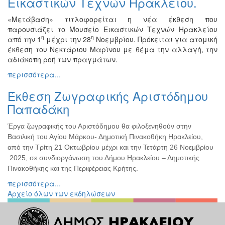
Εικαστικών Τεχνών Ηρακλείου.
Διάφορες
«Μετάβαση» τιτλοφορείται η νέα έκθεση που
Εκθέσεις
παρουσιάζει το Μουσείο Εικαστικών Τεχνών Ηρακλείου
Εκδηλώσεις
η
η
από την 1
μέχρι την 28
Νοεμβρίου. Πρόκειται για ατομική
για
έκθεση του Νεκτάριου Μαρίνου με θέμα την αλλαγή, την
Παιδιά
αδιάκοπη ροή των πραγμάτων.
Άλλες
περισσότερα...
Εκδηλώσεις
Έκθεση Ζωγραφικής Αριστόδημου
Παπαδάκη
Έργα ζωγραφικής του Αριστόδημου θα φιλοξενηθούν στην
Ο
ΤΟΠΟΣ
Βασιλική του Αγίου Μάρκου- Δημοτική Πινακοθήκη Ηρακλείου,
ΜΑΣ
από την Τρίτη 21 Οκτωβρίου μέχρι και την Τετάρτη 26 Νοεμβρίου
2025, σε συνδιοργάνωση του Δήμου Ηρακλείου – Δημοτικής
Ο
Πινακοθήκης και της Περιφέρειας Κρήτης.
ΔΗΜΟΣ
περισσότερα...
Αρχείο όλων των εκδηλώσεων
ΠΟΛΙΤΙΣΜΟΣ
ΑΝΘΕΚΤΙΚΗ