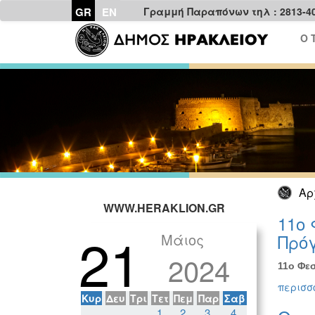
GR
EN
Γραμμή Παραπόνων τηλ : 2813-4
Ο 
Αρ
WWW.HERAKLION.GR
11ο 
21
Μάιος
Πρόγ
2024
11ο Φεσ
περισσό
Κυρ
Δευ
Τρι
Τετ
Πεμ
Παρ
Σαβ
1
2
3
4