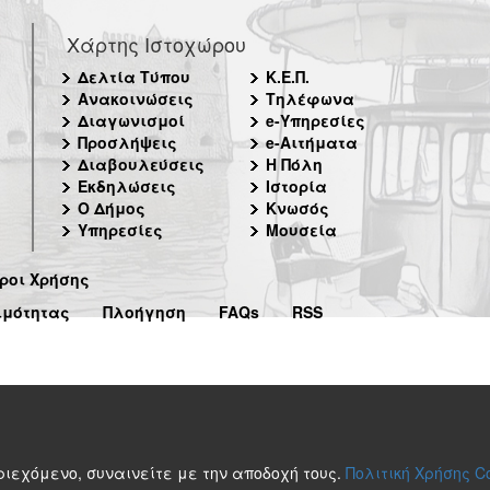
Χάρτης Ιστοχώρου
Δελτία Τύπου
Κ.Ε.Π.
Ανακοινώσεις
Τηλέφωνα
Διαγωνισμοί
e-Υπηρεσίες
Προσλήψεις
e-Αιτήματα
Διαβουλεύσεις
Η Πόλη
Εκδηλώσεις
Ιστορία
Ο Δήμος
Κνωσός
Υπηρεσίες
Μουσεία
ροι Χρήσης
ιμότητας
Πλοήγηση
FAQs
RSS
περιεχόμενο, συναινείτε με την αποδοχή τους.
Πολιτική Χρήσης C