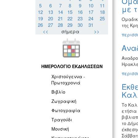
Ομαδ
5
6
7
8
9
10
11
με 
12
13
14
15
16
17
18
19
20
21
22
23
24
25
Ομαδικ
26
27
28
29
30
31
της Κρη
<<
σήμερα
>>
περισσό
Ανα
Αναδρο
Ηρακλε
ΗΜΕΡΟΛΟΓΙΟ ΕΚΔΗΛΩΣΕΩΝ
περισσό
Χριστούγεννα -
Πρωτοχρονιά
Έκθε
Βιβλίο
Καλ
Ζωγραφική
Το Καλ
Φωτογραφία
ετήσια
βιβλιοπ
Τραγούδι
το Δήμο
Μουσική
έκθεσης
Σάββατο