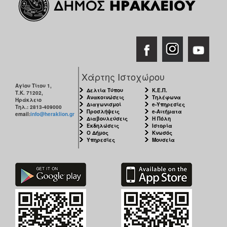
Εκθέσεις
Εκδηλώσεις
για
Παιδιά
Άλλες
Εκδηλώσεις
Χάρτης Ιστοχώρου
Αγίου Τίτου 1,
Δελτία Τύπου
Κ.Ε.Π.
Τ.Κ. 71202,
Ανακοινώσεις
Τηλέφωνα
Ηράκλειο
Διαγωνισμοί
e-Υπηρεσίες
Τηλ.: 2813-409000
Προσλήψεις
e-Αιτήματα
email:
info@heraklion.gr
Διαβουλεύσεις
Η Πόλη
Ο
Εκδηλώσεις
Ιστορία
ΤΟΠΟΣ
Ο Δήμος
Κνωσός
ΜΑΣ
Υπηρεσίες
Μουσεία
Ο
ΔΗΜΟΣ
ΠΟΛΙΤΙΣΜΟΣ
ΑΝΘΕΚΤΙΚΗ
ΠΟΛΗ