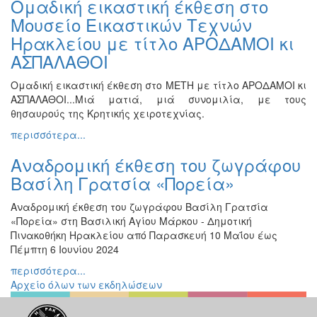
Ομαδική εικαστική έκθεση στο
Ζωγραφική
Μουσείο Εικαστικών Τεχνών
Φωτογραφία
Ηρακλείου με τίτλο ΑΡΟΔΑΜΟΙ κι
Τραγούδι
ΑΣΠΑΛΑΘΟΙ
Μουσική
Ομαδική εικαστική έκθεση στο ΜΕΤΗ με τίτλο ΑΡΟΔΑΜΟΙ κι
Κινηματογράφος
ΑΣΠΑΛΑΘΟΙ...Μιά ματιά, μιά συνομιλία, με τους
θησαυρούς της Κρητικής χειροτεχνίας.
Χορός
περισσότερα...
Θέατρο
Αναδρομική έκθεση του ζωγράφου
Παζάρι
Ειδών
Βασίλη Γρατσία «Πορεία»
Συνέδρια
Αναδρομική έκθεση του ζωγράφου Βασίλη Γρατσία
Ημερίδες
«Πορεία» στη Βασιλική Αγίου Μάρκου - Δημοτική
-
Πινακοθήκη Ηρακλείου από Παρασκευή 10 Μαΐου έως
Διημερίδες
Πέμπτη 6 Ιουνίου 2024
Σεμινάρια-
περισσότερα...
Διαλέξεις-
Αρχείο όλων των εκδηλώσεων
Ομιλίες
Διάφορες