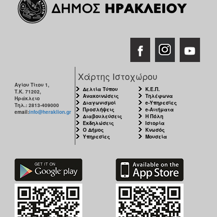
Εκθέσεις
Εκδηλώσεις
για
Παιδιά
Άλλες
Εκδηλώσεις
Χάρτης Ιστοχώρου
Αγίου Τίτου 1,
Δελτία Τύπου
Κ.Ε.Π.
Τ.Κ. 71202,
Ανακοινώσεις
Τηλέφωνα
Ηράκλειο
Διαγωνισμοί
e-Υπηρεσίες
Τηλ.: 2813-409000
Προσλήψεις
e-Αιτήματα
email:
info@heraklion.gr
Ο
Διαβουλεύσεις
Η Πόλη
ΤΟΠΟΣ
Εκδηλώσεις
Ιστορία
ΜΑΣ
Ο Δήμος
Κνωσός
Υπηρεσίες
Μουσεία
Ο
ΔΗΜΟΣ
ΠΟΛΙΤΙΣΜΟΣ
ΑΝΘΕΚΤΙΚΗ
ΠΟΛΗ