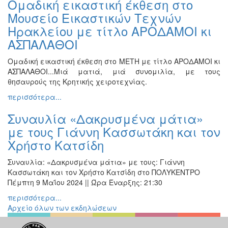
Ομαδική εικαστική έκθεση στο
Ζωγραφική
Μουσείο Εικαστικών Τεχνών
Φωτογραφία
Ηρακλείου με τίτλο ΑΡΟΔΑΜΟΙ κι
Τραγούδι
ΑΣΠΑΛΑΘΟΙ
Μουσική
Ομαδική εικαστική έκθεση στο ΜΕΤΗ με τίτλο ΑΡΟΔΑΜΟΙ κι
Κινηματογράφος
ΑΣΠΑΛΑΘΟΙ...Μιά ματιά, μιά συνομιλία, με τους
θησαυρούς της Κρητικής χειροτεχνίας.
Χορός
περισσότερα...
Θέατρο
Συναυλία «Δακρυσμένα μάτια»
Παζάρι
Ειδών
με τους Γιάννη Κασσωτάκη και τον
Χρήστο Κατσίδη
Συνέδρια
Ημερίδες
Συναυλία: «Δακρυσμένα μάτια» με τους: Γιάννη
-
Κασσωτάκη και τον Χρήστο Κατσίδη στο ΠΟΛΥΚΕΝΤΡΟ
Διημερίδες
Πέμπτη 9 Μαΐου 2024 || Ώρα Έναρξης: 21:30
Σεμινάρια-
περισσότερα...
Διαλέξεις-
Αρχείο όλων των εκδηλώσεων
Ομιλίες
Διάφορες