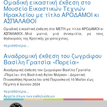
Ομαδική εικαστική έκθεση στο
Ζωγραφική
Μουσείο Εικαστικών Τεχνών
Φωτογραφία
Ηρακλείου με τίτλο ΑΡΟΔΑΜΟΙ κι
Τραγούδι
ΑΣΠΑΛΑΘΟΙ
Μουσική
Ομαδική εικαστική έκθεση στο ΜΕΤΗ με τίτλο ΑΡΟΔΑΜΟΙ κι
Κινηματογράφος
ΑΣΠΑΛΑΘΟΙ...Μιά ματιά, μιά συνομιλία, με τους
θησαυρούς της Κρητικής χειροτεχνίας.
Χορός
περισσότερα...
Θέατρο
Αναδρομική έκθεση του ζωγράφου
Παζάρι
Ειδών
Βασίλη Γρατσία «Πορεία»
Συνέδρια
Αναδρομική έκθεση του ζωγράφου Βασίλη Γρατσία
Ημερίδες
«Πορεία» στη Βασιλική Αγίου Μάρκου - Δημοτική
-
Πινακοθήκη Ηρακλείου από Παρασκευή 10 Μαΐου έως
Διημερίδες
Πέμπτη 6 Ιουνίου 2024
Σεμινάρια-
περισσότερα...
Διαλέξεις-
Αρχείο όλων των εκδηλώσεων
Ομιλίες
Διάφορες