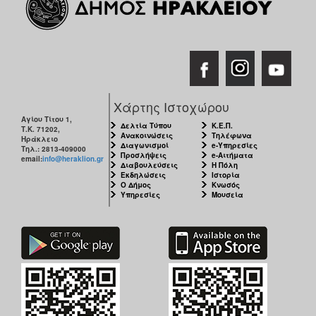
Εκθέσεις
Εκδηλώσεις
για
Παιδιά
Άλλες
Εκδηλώσεις
Χάρτης Ιστοχώρου
Αγίου Τίτου 1,
Δελτία Τύπου
Κ.Ε.Π.
Τ.Κ. 71202,
Ανακοινώσεις
Τηλέφωνα
Ηράκλειο
Διαγωνισμοί
e-Υπηρεσίες
Τηλ.: 2813-409000
Προσλήψεις
e-Αιτήματα
email:
info@heraklion.gr
Διαβουλεύσεις
Η Πόλη
Ο
Εκδηλώσεις
Ιστορία
ΤΟΠΟΣ
Ο Δήμος
Κνωσός
ΜΑΣ
Υπηρεσίες
Μουσεία
Ο
ΔΗΜΟΣ
ΠΟΛΙΤΙΣΜΟΣ
ΑΝΘΕΚΤΙΚΗ
ΠΟΛΗ