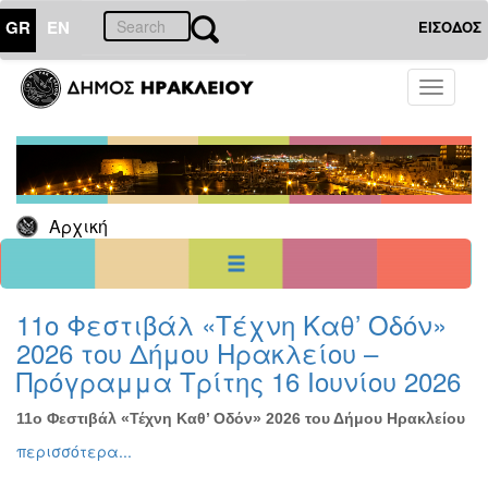
GR
EN
ΕΙΣΟΔΟΣ
12
Μάιος
Toggle
2024
navigati
Κυρ
Δευ
Τρι
Τετ
Πεμ
Παρ
Σαβ
1
2
3
4
5
6
7
8
9
10
11
Αρχική
12
13
14
15
16
17
18
19
20
21
22
23
24
25
26
27
28
29
30
31
<<
σήμερα
>>
11ο Φεστιβάλ «Τέχνη Καθ’ Οδόν»
2026 του Δήμου Ηρακλείου –
ΗΜΕΡΟΛΟΓΙΟ
ΕΚΔΗΛΩΣΕΩΝ
Πρόγραμμα Τρίτης 16 Ιουνίου 2026
Χριστούγεννα
-
11ο Φεστιβάλ «Τέχνη Καθ’ Οδόν» 2026 του Δήμου Ηρακλείου
Πρωτοχρονιά
περισσότερα...
Βιβλίο