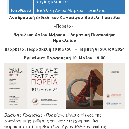
αργίες κλειστά
Τοποθεσία
Βασιλική Αγίου Μάρκου, Ηράκλειο
Ο
ΤΟΠΟΣ
Αναδρομική έκθεση του ζωγράφου Βασίλη Γρατσία
ΜΑΣ
«Πορεία»
Ο
Βασιλική Αγίου Μάρκου - Δημοτική Πινακοθήκη
ΔΗΜΟΣ
Ηρακλείου
Διάρκεια: Παρασκευή 10 Μαΐου – Πέμπτη 6 Ιουνίου 2024
ΠΟΛΙΤΙΣΜΟΣ
Εγκαίνια: Παρασκευή 10 Μαΐου, 19:00
ΑΝΘΕΚΤΙΚΗ
ΠΟΛΗ
Βασίλης Γρατσίας «Πορεία»
, είναι ο τίτλος της
αναδρομικής έκθεσης του καλλιτέχνη, που θα
παρουσιαστεί στη
Βασιλική Αγίου Μάρκου
από τις