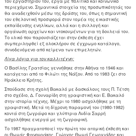
του εργαστηρίου του, έργα με πολιτικό και κοινωνικό
περιεχόμενο. Σημαντικά στοιχεία της προσωπικότητάς του
θα αναδειχθούν μέσω της δράσης του, όπως η σημαντική
του εθελοντική προσφορά στον τομέα της εικαστικής
εκπαίδευσης ενηλίκων, αλλά και η συλλογή και
οργάνωση αρχείων και ντοκουμέντων για τη δουλειά του.
Το υλικό που παρουσιάζεται στην έκθεση έχει
συμπεριληφθεί εξ ολοκλήρου σε έγχρωμο κατάλογο,
συνοδευόμενο από κείμενα των επιμελητών.
Λίγα λόγια για τον καλλιτέχνη:
Ο Βασίλης Γρατσίας γεννήθηκε στην Αθήνα το 1946 και
κατάγεται από το Φιλώτι της Νάξου. Από το 1983 ζει στο
Ηράκλειο Κρήτης.
Σπούδασε στη σχολή Βακαλό με δασκάλους τους Π. Τέτση
στο σχέδιο, Δ. Γουναρίδη στη γραφιστική και Ε. Βακαλό
στην ιστορία τέχνης. Μέχρι το 1980 ασχολήθηκε με τη
γραφιστική. Μετά τη δίχρονη παραμονή του (1980-1982)
κοντά στη ζωγράφο και γλύπτρια Λυδία Σαρρή
ασχολήθηκε ενεργά με τη ζωγραφική.
Το 1987 πραγματοποιεί την πρώτη του ατομική έκθεση και
οι Θωμάς Φανουράκης, Γιώργος Θωμά Γεωργιάδης και