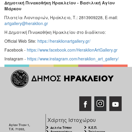
Δημοτική Πινακοθήκη Ηρακλείου - Βασιλική Αγίου
Μάρκου
Πλατεία Λιονταριών, Ηράκλειο, Τ.: 2813909228, E-mail:
artgallery@heraklion.gr
Η Δημοτική Πινακοθήκη Ηρακλείου στο διαδίκτυο:
Official Web Site:
https://heraklionartgallery.gr/
Facebook -
https://www.facebook.com/HeraklionArtGallery.gr
Instagram -
https://www.instagram.com/heraklion_art_gallery/
Χάρτης Ιστοχώρου
Αγίου Τίτου 1,
Δελτία Τύπου
Κ.Ε.Π.
Τ.Κ. 71202,
Ανακοινώσεις
Τηλέφωνα