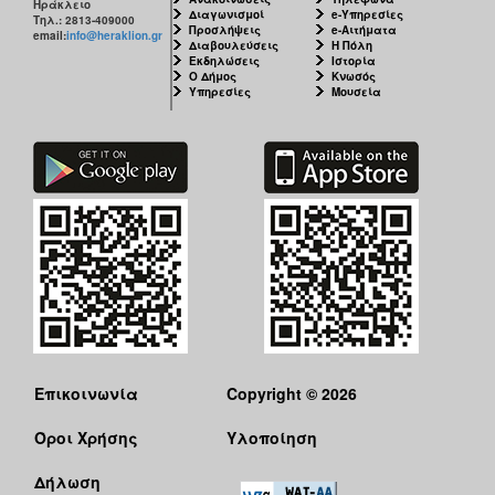
Ηράκλειο
Διαγωνισμοί
e-Υπηρεσίες
Τηλ.: 2813-409000
Προσλήψεις
e-Αιτήματα
email:
info@heraklion.gr
Διαβουλεύσεις
Η Πόλη
Εκδηλώσεις
Ιστορία
Ο Δήμος
Κνωσός
Υπηρεσίες
Μουσεία
Επικοινωνία
Copyright © 2026
Όροι Χρήσης
Υλοποίηση
Δήλωση