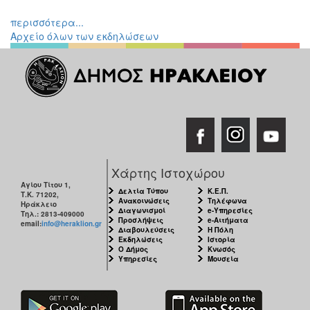
Εκθέσεις
περισσότερα...
Εκδηλώσεις
Αρχείο όλων των εκδηλώσεων
για
Παιδιά
Άλλες
Εκδηλώσεις
Ο
Χάρτης Ιστοχώρου
ΤΟΠΟΣ
ΜΑΣ
Αγίου Τίτου 1,
Δελτία Τύπου
Κ.Ε.Π.
Τ.Κ. 71202,
Ανακοινώσεις
Τηλέφωνα
Ηράκλειο
Διαγωνισμοί
e-Υπηρεσίες
Τηλ.: 2813-409000
Ο
Προσλήψεις
e-Αιτήματα
email:
info@heraklion.gr
ΔΗΜΟΣ
Διαβουλεύσεις
Η Πόλη
Εκδηλώσεις
Ιστορία
Ο Δήμος
Κνωσός
ΠΟΛΙΤΙΣΜΟΣ
Υπηρεσίες
Μουσεία
ΑΝΘΕΚΤΙΚΗ
ΠΟΛΗ