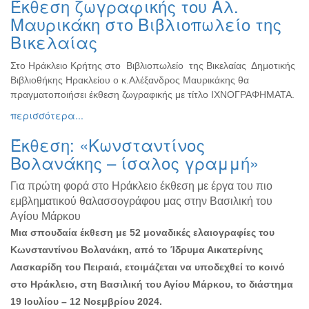
Έκθεση ζωγραφικής του Αλ.
Ζωγραφική
Μαυρικάκη στο Βιβλιοπωλείο της
Φωτογραφία
Βικελαίας
Τραγούδι
Στο Ηράκλειο Κρήτης στο Βιβλιοπωλείο της Βικελαίας Δημοτικής
Μουσική
Βιβλιοθήκης Ηρακλείου ο κ.Αλέξανδρος Μαυρικάκης θα
Κινηματογράφος
πραγματοποιήσει έκθεση ζωγραφικής με τίτλο ΙΧΝΟΓΡΑΦΗΜΑΤΑ.
περισσότερα...
Χορός
Θέατρο
Έκθεση: «Κωνσταντίνος
Παζάρι
Βολανάκης – ίσαλος γραμμή»
Ειδών
Για πρώτη φορά στο Ηράκλειο έκθεση με έργα του πιο
Συνέδρια
εμβληματικού θαλασσογράφου μας στην Βασιλική του
Ημερίδες
Αγίου Μάρκου
-
Μια σπουδαία έκθεση με 52 μοναδικές ελαιογραφίες του
Διημερίδες
Κωνσταντίνου Βολανάκη, από το Ίδρυμα Αικατερίνης
Σεμινάρια-
Λασκαρίδη του Πειραιά, ετοιμάζεται να υποδεχθεί το κοινό
Διαλέξεις-
στο Ηράκλειο, στη Βασιλική του Αγίου Μάρκου, το διάστημα
Ομιλίες
19 Ιουλίου – 12 Νοεμβρίου 2024.
Διάφορες