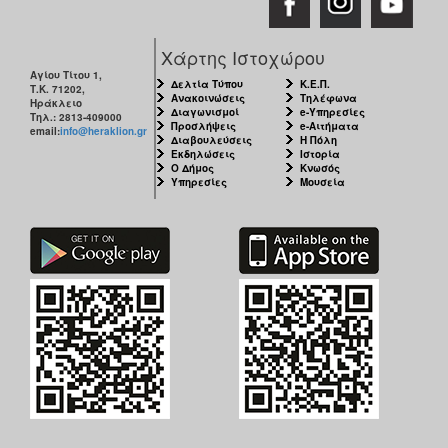
Χάρτης Ιστοχώρου
Αγίου Τίτου 1,
Δελτία Τύπου
Κ.Ε.Π.
Τ.Κ. 71202,
Ανακοινώσεις
Τηλέφωνα
Ηράκλειο
Διαγωνισμοί
e-Υπηρεσίες
Τηλ.: 2813-409000
Προσλήψεις
e-Αιτήματα
email:
info@heraklion.gr
Διαβουλεύσεις
Η Πόλη
Εκδηλώσεις
Ιστορία
Ο Δήμος
Κνωσός
Υπηρεσίες
Μουσεία