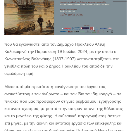
που θα εγκαινιαστεί από τον Δήμαρχο Ηρακλείου Αλέξη
Καλοκαιρινό την Παρασκευή 19 Ιουλίου 2024, με την οποία ο
Κωνσταντίνος Βολανάκης (1837-1907) «επαναπατρίζεται» στη
γενέθλια πόλη του και ο Δήμος Ηρακλείου του αποδίδει την
οφειλόμενη τιμή.
Μέσα από μία πρωτότυπη «ανάγνωση» του έργου του,
ανακαλύπτουμε τον άνθρωπο – και τον ίδιο τον δημιουργό – σε
πίνακες που μας προσφέρουν στιγμές ρεμβασμού, εγρήγορσης
και αναστοχασμού, μπροστά στην απεραντοσύνη της θάλασσας
και το μεγαλείο της φύσης. Η εκθεσιακή παραγωγή ετοιμάστηκε
επί μήνες, με την άοκνη και εντατική εργασία των επικεφαλής και
όλων των στελεχών της Αντιδημαρχίας Πολιτισμού Ηρακλείου και