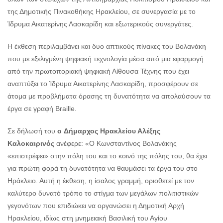
της Δημοτικής Πινακοθήκης Ηρακλείου, σε συνεργασία με το
Ίδρυμα Αικατερίνης Λασκαρίδη και εξωτερικούς συνεργάτες.
H έκθεση περιλαμβάνει και δυο απτικούς πίνακες του Βολανάκη
που με εξελιγμένη ψηφιακή τεχνολογία μέσα από μια εφαρμογή
από την πρωτοποριακή ψηφιακή Αίθουσα Τέχνης που έχει
αναπτύξει το Ίδρυμα Αικατερίνης Λασκαρίδη, προσφέρουν σε
άτομα με προβλήματα όρασης τη δυνατότητα να απολαύσουν τα
έργα σε γραφή Braille.
Σε δήλωσή του
ο
Δήμαρχος Ηρακλείου Αλέξης
Καλοκαιρινός
ανέφερε: «Ο Κωνσταντίνος Βολανάκης
«επιστρέφει» στην πόλη του και το κοινό της πόλης του, θα έχει
για πρώτη φορά τη δυνατότητα να θαυμάσει τα έργα του στο
Ηράκλειο. Αυτή η έκθεση, η ίσαλος γραμμή, οριοθετεί με τον
καλύτερο δυνατό τρόπο το στίγμα των μεγάλων πολιτιστικών
γεγονότων που επιδιώκει να οργανώσει η Δημοτική Αρχή
Ηρακλείου, ιδίως στη μνημειακή Βασιλική του Αγίου