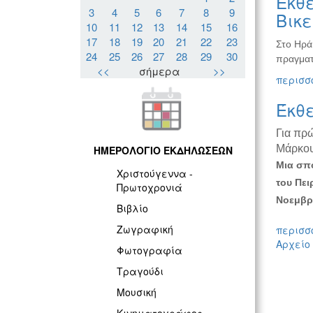
Έκθε
3
4
5
6
7
8
9
Βικ
10
11
12
13
14
15
16
17
18
19
20
21
22
23
Στο Ηρά
24
25
26
27
28
29
30
πραγματ
<<
σήμερα
>>
περισσό
Έκθ
Για πρ
Μάρκο
ΗΜΕΡΟΛΟΓΙΟ ΕΚΔΗΛΩΣΕΩΝ
Μια σπο
Χριστούγεννα -
του Πει
Πρωτοχρονιά
Νοεμβρί
Βιβλίο
Ζωγραφική
περισσό
Αρχείο
Φωτογραφία
Τραγούδι
Μουσική