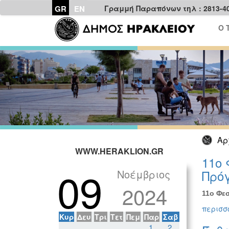
GR
EN
Γραμμή Παραπόνων τηλ : 2813-4
Ο 
Αρ
WWW.HERAKLION.GR
11ο 
09
Νοέμβριος
Πρόγ
2024
11ο Φεσ
περισσό
Κυρ
Δευ
Τρι
Τετ
Πεμ
Παρ
Σαβ
1
2