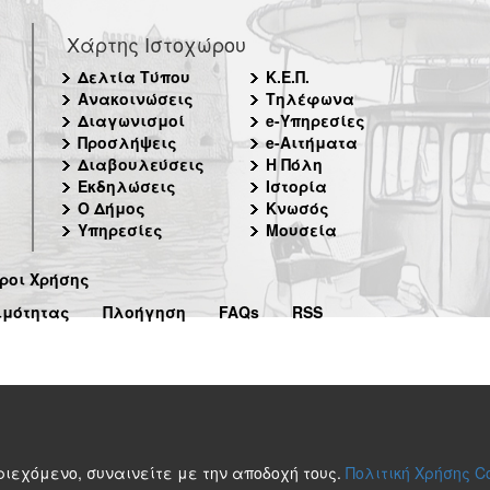
Χάρτης Ιστοχώρου
Δελτία Τύπου
Κ.Ε.Π.
Ανακοινώσεις
Τηλέφωνα
Διαγωνισμοί
e-Υπηρεσίες
Προσλήψεις
e-Αιτήματα
Διαβουλεύσεις
Η Πόλη
Εκδηλώσεις
Ιστορία
Ο Δήμος
Κνωσός
Υπηρεσίες
Μουσεία
ροι Χρήσης
ιμότητας
Πλοήγηση
FAQs
RSS
περιεχόμενο, συναινείτε με την αποδοχή τους.
Πολιτική Χρήσης C