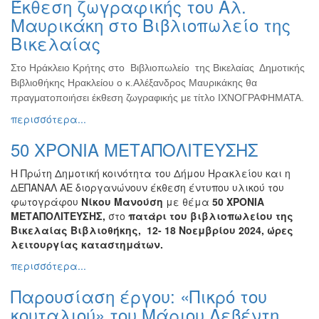
Έκθεση ζωγραφικής του Αλ.
Ζωγραφική
Μαυρικάκη στο Βιβλιοπωλείο της
Φωτογραφία
Βικελαίας
Τραγούδι
Στο Ηράκλειο Κρήτης στο Βιβλιοπωλείο της Βικελαίας Δημοτικής
Μουσική
Βιβλιοθήκης Ηρακλείου ο κ.Αλέξανδρος Μαυρικάκης θα
Κινηματογράφος
πραγματοποιήσει έκθεση ζωγραφικής με τίτλο ΙΧΝΟΓΡΑΦΗΜΑΤΑ.
περισσότερα...
Χορός
Θέατρο
50 ΧΡΟΝΙΑ ΜΕΤΑΠΟΛΙΤΕΥΣΗΣ
Παζάρι
Η Πρώτη Δημοτική κοινότητα του Δήμου Ηρακλείου και η
Ειδών
ΔΕΠΑΝΑΛ ΑΕ διοργανώνουν έκθεση έντυπου υλικού του
Συνέδρια
φωτογράφου
Νίκου Μανούση
με θέμα
50 ΧΡΟΝΙΑ
ΜΕΤΑΠΟΛΙΤΕΥΣΗΣ,
στο
πατάρι του βιβλιοπωλείου της
Ημερίδες
Βικελαίας Βιβλιοθήκης, 12- 18 Νοεμβρίου 2024, ώρες
-
λειτουργίας καταστημάτων.
Διημερίδες
περισσότερα...
Σεμινάρια-
Διαλέξεις-
Παρουσίαση έργου: «Πικρό του
Ομιλίες
κουταλιού» του Μάριου Λεβέντη
Διάφορες