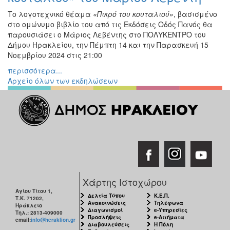
Εκθέσεις
Το λογοτεχνικό θέαμα
«Πικρό του κουταλιού»
, βασισμένο
στο ομώνυμο βιβλίο του από τις Εκδόσεις Οδός Πανός θα
Εκδηλώσεις
παρουσιάσει ο Μάριος Λεβέντης στο ΠΟΛΥΚΕΝΤΡΟ του
για
Δήμου Ηρακλείου, την Πέμπτη 14 και την Παρασκευή 15
Παιδιά
Νοεμβρίου 2024 στις 21:00
Άλλες
περισσότερα...
Εκδηλώσεις
Αρχείο όλων των εκδηλώσεων
Ο
ΤΟΠΟΣ
ΜΑΣ
Ο
ΔΗΜΟΣ
Χάρτης Ιστοχώρου
ΠΟΛΙΤΙΣΜΟΣ
Αγίου Τίτου 1,
Δελτία Τύπου
Κ.Ε.Π.
Τ.Κ. 71202,
Ανακοινώσεις
Τηλέφωνα
Ηράκλειο
Διαγωνισμοί
e-Υπηρεσίες
Τηλ.: 2813-409000
ΑΝΘΕΚΤΙΚΗ
Προσλήψεις
e-Αιτήματα
email:
info@heraklion.gr
ΠΟΛΗ
Διαβουλεύσεις
Η Πόλη