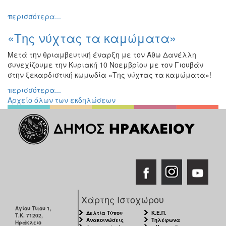
Εκθέσεις
περισσότερα...
Εκδηλώσεις
«Της νύχτας τα καμώματα»
για
Παιδιά
Μετά την θριαμβευτική έναρξη με τον Άθω Δανέλλη
Άλλες
συνεχίζουμε την Κυριακή 10 Νοεμβρίου με τον Γιουβάν
Εκδηλώσεις
στην ξεκαρδιστική κωμωδία «Της νύχτας τα καμώματα»!
περισσότερα...
Αρχείο όλων των εκδηλώσεων
Ο
ΤΟΠΟΣ
ΜΑΣ
Ο
ΔΗΜΟΣ
ΠΟΛΙΤΙΣΜΟΣ
Χάρτης Ιστοχώρου
Αγίου Τίτου 1,
ΑΝΘΕΚΤΙΚΗ
Δελτία Τύπου
Κ.Ε.Π.
Τ.Κ. 71202,
ΠΟΛΗ
Ανακοινώσεις
Τηλέφωνα
Ηράκλειο