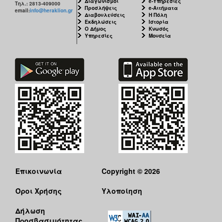
Διαγωνισμοί
e-Υπηρεσίες
Τηλ.: 2813-409000
Προσλήψεις
e-Αιτήματα
email:
info@heraklion.gr
Διαβουλεύσεις
Η Πόλη
Εκδηλώσεις
Ιστορία
Ο Δήμος
Κνωσός
Υπηρεσίες
Μουσεία
Επικοινωνία
Copyright © 2026
Όροι Χρήσης
Υλοποίηση
Δήλωση
Προσβασιμότητας