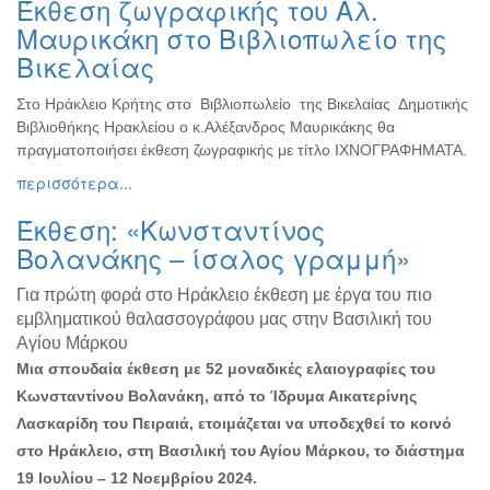
Έκθεση ζωγραφικής του Αλ.
Ζωγραφική
Μαυρικάκη στο Βιβλιοπωλείο της
Φωτογραφία
Βικελαίας
Τραγούδι
Στο Ηράκλειο Κρήτης στο Βιβλιοπωλείο της Βικελαίας Δημοτικής
Μουσική
Βιβλιοθήκης Ηρακλείου ο κ.Αλέξανδρος Μαυρικάκης θα
Κινηματογράφος
πραγματοποιήσει έκθεση ζωγραφικής με τίτλο ΙΧΝΟΓΡΑΦΗΜΑΤΑ.
περισσότερα...
Χορός
Θέατρο
Έκθεση: «Κωνσταντίνος
Παζάρι
Βολανάκης – ίσαλος γραμμή»
Ειδών
Για πρώτη φορά στο Ηράκλειο έκθεση με έργα του πιο
Συνέδρια
εμβληματικού θαλασσογράφου μας στην Βασιλική του
Ημερίδες
Αγίου Μάρκου
-
Μια σπουδαία έκθεση με 52 μοναδικές ελαιογραφίες του
Διημερίδες
Κωνσταντίνου Βολανάκη, από το Ίδρυμα Αικατερίνης
Σεμινάρια-
Λασκαρίδη του Πειραιά, ετοιμάζεται να υποδεχθεί το κοινό
Διαλέξεις-
στο Ηράκλειο, στη Βασιλική του Αγίου Μάρκου, το διάστημα
Ομιλίες
19 Ιουλίου – 12 Νοεμβρίου 2024.
Διάφορες