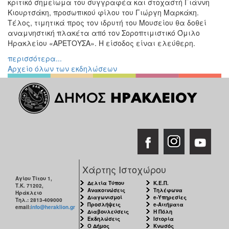
κριτικό σημείωμα του συγγραφέα και στοχαστή Γιάννη
Κιουρτσάκη, προσωπικού φίλου του Γιώργη Μαρκάκη.
Τέλος, τιμητικά προς τον ιδρυτή του Μουσείου θα δοθεί
αναμνηστική πλακέτα από τον Σοροπτιμιστικό Όμιλο
Ηρακλείου «ΑΡΕΤΟΥΣΑ». Η είσοδος είναι ελεύθερη.
περισσότερα...
Αρχείο όλων των εκδηλώσεων
Χάρτης Ιστοχώρου
Αγίου Τίτου 1,
Δελτία Τύπου
Κ.Ε.Π.
Τ.Κ. 71202,
Ανακοινώσεις
Τηλέφωνα
Ηράκλειο
Διαγωνισμοί
e-Υπηρεσίες
Τηλ.: 2813-409000
Προσλήψεις
e-Αιτήματα
email:
info@heraklion.gr
Διαβουλεύσεις
Η Πόλη
Εκδηλώσεις
Ιστορία
Ο Δήμος
Κνωσός