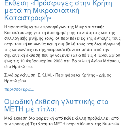
Έκθεση «Πρόσφυγες στην Κρήτη
Ζωγραφική
μετά τη Μικρασιατική
Φωτογραφία
Καταστροφή»
Τραγούδι
Η προσπάθεια των προσφύγων της Μικρασιατικής
Μουσική
Καταστροφής για τη διατήρηση της ταυτότητας και της
συλλογικής μνήμης τους, οι περιπέτειες της ένταξής τους
Κινηματογράφος
στην τοπική κοινωνία και η συμβολή τους στη διαμόρφωσή
Χορός
της κοινωνίας αυτής, παρουσιάζονται μέσα από την
σημαντική έκθεση που φιλοξενείται από τις 4 Ιανουαρίου
Θέατρο
έως τις 10 Φεβρουαρίου 2023 στη Βασιλική Αγίου Μάρκου,
Παζάρι
στο Ηράκλειο.
Ειδών
Συνδιοργάνωση: Ε.Κ.Ι.Μ. - Περιφέρεια Κρήτης - Δήμος
Συνέδρια
Ηρακλείου
Ημερίδες
περισσότερα...
-
Διημερίδες
Ομαδική έκθεση γλυπτικής στο
ΜΕΤΗ με τίτλο:
Σεμινάρια-
Διαλέξεις-
Μιά εκθεση διαφορετική από κάθε άλλη προβάλλει από
Ομιλίες
την προσεχή Τετάρτη το ΜΕΤΗ στην αίθουσα της Νυμφών
Διάφορες