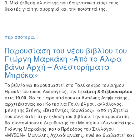
3. Μιά έκθεση γλυπτικής που θα εντυπωσιάσει τους
Εκθέσεις
θεατές γιά την ομορφιά και την ποιότητά της.
Εκδηλώσεις
για
Παιδιά
περισσότερα...
Άλλες
Εκδηλώσεις
Παρουσίαση του νέου βιβλίου του
Γιώργη Μαρκάκη «Από το Άλφα
βάνω Αρχή – Ανεστορήματα
Μπρόκα»
Ο
ΤΟΠΟΣ
ΜΑΣ
Το βιβλίο θα παρουσιαστεί στο Πολύκεντρο του Δήμου
Ηρακλείου (οδός Ανδρόγεω), την
Τετάρτη 8 Φεβρουαρίου
στις
19.00
. Θα το παρουσιάσουν οι Αντώνης Ανηψητάκης,
Ο
ΔΗΜΟΣ
αρχιτέκτονας και Κατερίνα Γουλιέλμου, φιλόλογος,
μέλη της Στέγης «Βιτσέντζος Κορνάρος» από τη Σητεία
που συνέβαλε στην έκδοση του βιβλίου. Την παρουσίαση
ΠΟΛΙΤΙΣΜΟΣ
θα συντονίσουν ο Διευθυντής του Μουσείου «Λυχνοστάτης»,
Γιάννης Μαρκάκης και ο Πρόεδρος του Συλλόγου
ΑΝΘΕΚΤΙΚΗ
«ΜΥΣΩΝ», Μανώλης Αχλαδιανάκης, ενώ θα διαβαστεί και
ΠΟΛΗ