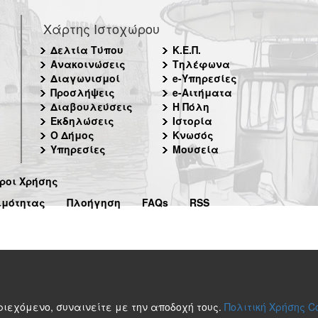
Χάρτης Ιστοχώρου
Δελτία Τύπου
Κ.Ε.Π.
Ανακοινώσεις
Τηλέφωνα
Διαγωνισμοί
e-Υπηρεσίες
Προσλήψεις
e-Αιτήματα
Διαβουλεύσεις
Η Πόλη
Εκδηλώσεις
Ιστορία
Ο Δήμος
Κνωσός
Υπηρεσίες
Μουσεία
ροι Χρήσης
ιμότητας
Πλοήγηση
FAQs
RSS
περιεχόμενο, συναινείτε με την αποδοχή τους.
Πολιτική Χρήσης C