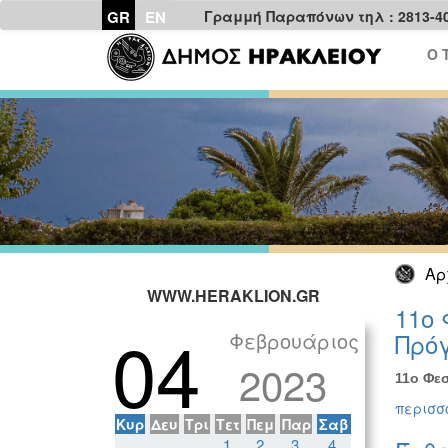
GR
EN
Γραμμή Παραπόνων τηλ : 2813-4
Ο 
Αρ
WWW.HERAKLION.GR
11ο 
04
Φεβρουάριος
Πρόγ
2023
11ο Φεσ
περισσό
Κυρ
Δευ
Τρι
Τετ
Πεμ
Παρ
Σαβ
1
2
3
4