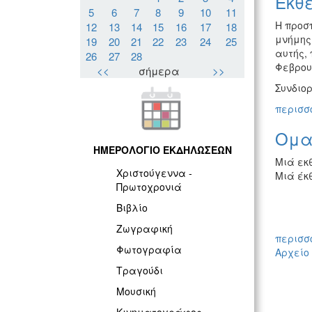
Έκθ
5
6
7
8
9
10
11
Η προσ
12
13
14
15
16
17
18
μνήμης 
19
20
21
22
23
24
25
αυτής, 
26
27
28
Φεβρου
<<
σήμερα
>>
Συνδιορ
περισσό
Ομαδ
ΗΜΕΡΟΛΟΓΙΟ ΕΚΔΗΛΩΣΕΩΝ
Μιά εκ
Χριστούγεννα -
Μιά έκθ
Πρωτοχρονιά
Βιβλίο
Ζωγραφική
περισσό
Φωτογραφία
Αρχείο
Τραγούδι
Μουσική