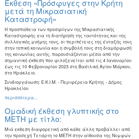
Έκθεση «Πρόσφυγες στην Κρήτη
Ζωγραφική
μετά τη Μικρασιατική
Φωτογραφία
Καταστροφή»
Τραγούδι
Η προσπάθεια των προσφύγων της Μικρασιατικής
Μουσική
Καταστροφής για τη διατήρηση της ταυτότητας και της
συλλογικής μνήμης τους, οι περιπέτειες της ένταξής τους
Κινηματογράφος
στην τοπική κοινωνία και η συμβολή τους στη διαμόρφωσή
Χορός
της κοινωνίας αυτής, παρουσιάζονται μέσα από την
σημαντική έκθεση που φιλοξενείται από τις 4 Ιανουαρίου
Θέατρο
έως τις 10 Φεβρουαρίου 2023 στη Βασιλική Αγίου Μάρκου,
Παζάρι
στο Ηράκλειο.
Ειδών
Συνδιοργάνωση: Ε.Κ.Ι.Μ. - Περιφέρεια Κρήτης - Δήμος
Συνέδρια
Ηρακλείου
Ημερίδες
περισσότερα...
-
Διημερίδες
Ομαδική έκθεση γλυπτικής στο
ΜΕΤΗ με τίτλο:
Σεμινάρια-
Διαλέξεις-
Μιά εκθεση διαφορετική από κάθε άλλη προβάλλει από
Ομιλίες
την προσεχή Τετάρτη το ΜΕΤΗ στην αίθουσα της Νυμφών
Διάφορες