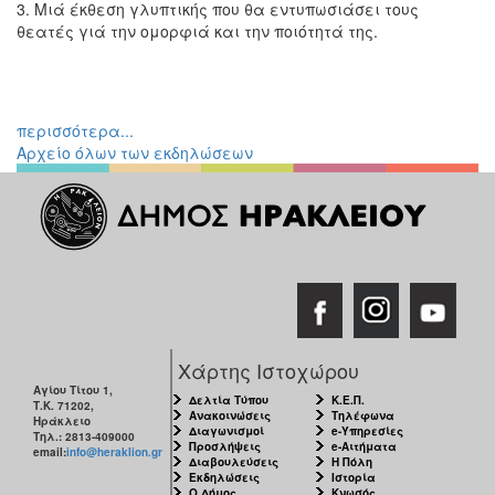
3. Μιά έκθεση γλυπτικής που θα εντυπωσιάσει τους
Εκθέσεις
θεατές γιά την ομορφιά και την ποιότητά της.
Εκδηλώσεις
για
Παιδιά
περισσότερα...
Άλλες
Αρχείο όλων των εκδηλώσεων
Εκδηλώσεις
Ο
ΤΟΠΟΣ
ΜΑΣ
Ο
ΔΗΜΟΣ
Χάρτης Ιστοχώρου
Αγίου Τίτου 1,
Δελτία Τύπου
Κ.Ε.Π.
Τ.Κ. 71202,
ΠΟΛΙΤΙΣΜΟΣ
Ανακοινώσεις
Τηλέφωνα
Ηράκλειο
Διαγωνισμοί
e-Υπηρεσίες
Τηλ.: 2813-409000
Προσλήψεις
e-Αιτήματα
email:
info@heraklion.gr
ΑΝΘΕΚΤΙΚΗ
Διαβουλεύσεις
Η Πόλη
ΠΟΛΗ
Εκδηλώσεις
Ιστορία
Ο Δήμος
Κνωσός