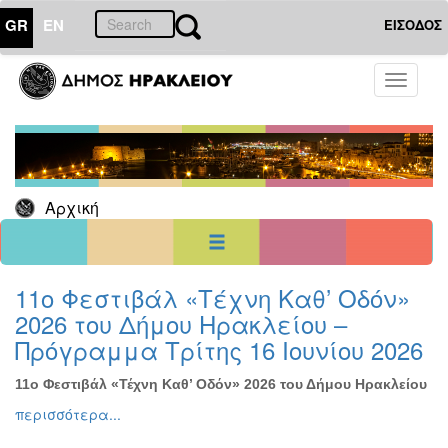
GR
EN
ΕΙΣΟΔΟΣ
05
Φεβρουάριος
Toggle
2023
navigati
Κυρ
Δευ
Τρι
Τετ
Πεμ
Παρ
Σαβ
1
2
3
4
5
6
7
8
9
10
11
Αρχική
12
13
14
15
16
17
18
19
20
21
22
23
24
25
26
27
28
<<
σήμερα
>>
11ο Φεστιβάλ «Τέχνη Καθ’ Οδόν»
2026 του Δήμου Ηρακλείου –
ΗΜΕΡΟΛΟΓΙΟ
ΕΚΔΗΛΩΣΕΩΝ
Πρόγραμμα Τρίτης 16 Ιουνίου 2026
Χριστούγεννα
-
11ο Φεστιβάλ «Τέχνη Καθ’ Οδόν» 2026 του Δήμου Ηρακλείου
Πρωτοχρονιά
περισσότερα...
Βιβλίο