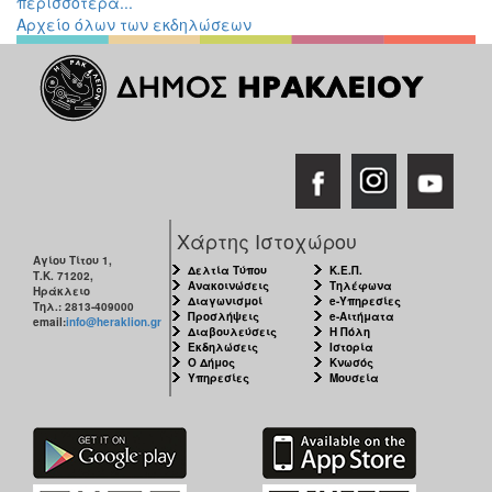
περισσότερα...
Εκθέσεις
Αρχείο όλων των εκδηλώσεων
Εκδηλώσεις
για
Παιδιά
Άλλες
Εκδηλώσεις
Χάρτης Ιστοχώρου
Ο
Αγίου Τίτου 1,
Δελτία Τύπου
Κ.Ε.Π.
ΤΟΠΟΣ
Τ.Κ. 71202,
Ανακοινώσεις
Τηλέφωνα
ΜΑΣ
Ηράκλειο
Διαγωνισμοί
e-Υπηρεσίες
Τηλ.: 2813-409000
Προσλήψεις
e-Αιτήματα
email:
info@heraklion.gr
Διαβουλεύσεις
Η Πόλη
Ο
Εκδηλώσεις
Ιστορία
ΔΗΜΟΣ
Ο Δήμος
Κνωσός
Υπηρεσίες
Μουσεία
ΠΟΛΙΤΙΣΜΟΣ
ΑΝΘΕΚΤΙΚΗ
ΠΟΛΗ