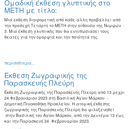
Ομαδική έκθεση γλυπτικής στο
Ζωγραφική
ΜΕΤΗ με τίτλο:
Φωτογραφία
Μιά εκθεση διαφορετική από κάθε άλλη προβάλλει από
Τραγούδι
την προσεχή Τετάρτη το ΜΕΤΗ στην αίθουσα της Νυμφών
Μουσική
3. Μιά έκθεση γλυπτικής που θα εντυπωσιάσει τους
θεατές γιά την ομορφιά και την ποιότητά της.
Κινηματογράφος
Χορός
Θέατρο
περισσότερα...
Παζάρι
Ειδών
Έκθεση Ζωγραφικής της
Συνέδρια
Παρασκευής Πλεύρη
Ημερίδες
Έκθεση Ζωγραφικής της Παρασκευής Πλεύρη από 13 μεχρι
-
24 Φεβρουάριου 2023 στη Βασιλική Αγίου Μάρκου -
Διημερίδες
Δημοτική Πινακοθήκη Ηρακλείου. Η ατομική έκθεσης
Σεμινάρια-
ζωγραφικής της Παρασκευής Πλεύρη θα φιλοξενηθεί
Διαλέξεις-
στην Βασιλική του Αγίου Μάρκου, από την Δευτέρα 13 έως
Ομιλίες
και την Παρασκευή 24 Φεβρουαρίου 2023.
Διάφορες