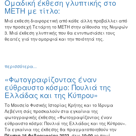
Ομαδική έκθεση γλυπτικής στο
Ζωγραφική
ΜΕΤΗ με τίτλο:
Φωτογραφία
Μιά εκθεση διαφορετική από κάθε άλλη προβάλλει από
Τραγούδι
την προσεχή Τετάρτη το ΜΕΤΗ στην αίθουσα της Νυμφών
Μουσική
3. Μιά έκθεση γλυπτικής που θα εντυπωσιάσει τους
θεατές γιά την ομορφιά και την ποιότητά της.
Κινηματογράφος
Χορός
Θέατρο
περισσότερα...
Παζάρι
Ειδών
«Φωτογραφίζοντας έναν
Συνέδρια
εύθραυστο κόσμο: Πουλιά της
Ελλάδας και της Κύπρου»
Ημερίδες
-
Το Μουσείο Φυσικής Ιστορίας Κρήτης και το Ίδρυμα
Διημερίδες
Λεβέντη σάς προσκαλούν στα εγκαίνια της
Σεμινάρια-
φωτογραφικής έκθεσης «Φωτογραφίζοντας έναν
Διαλέξεις-
εύθραυστο κόσμο: Πουλιά της Ελλάδας και της Κύπρου».
Ομιλίες
Τα εγκαίνια της έκθεσης θα πραγματοποιηθούν την
Πέμπτη 16 Φεβρουαρίου 2023
, στις
10:00
το πρωί.
Διάφορες