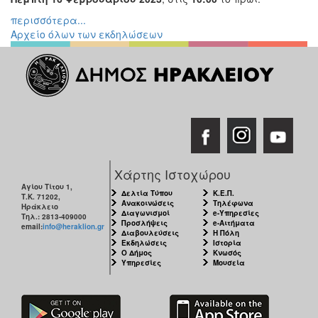
Εκθέσεις
περισσότερα...
Αρχείο όλων των εκδηλώσεων
Εκδηλώσεις
για
Παιδιά
Άλλες
Εκδηλώσεις
Ο
Χάρτης Ιστοχώρου
ΤΟΠΟΣ
Αγίου Τίτου 1,
ΜΑΣ
Δελτία Τύπου
Κ.Ε.Π.
Τ.Κ. 71202,
Ανακοινώσεις
Τηλέφωνα
Ηράκλειο
Διαγωνισμοί
e-Υπηρεσίες
Τηλ.: 2813-409000
Ο
Προσλήψεις
e-Αιτήματα
email:
info@heraklion.gr
ΔΗΜΟΣ
Διαβουλεύσεις
Η Πόλη
Εκδηλώσεις
Ιστορία
Ο Δήμος
Κνωσός
ΠΟΛΙΤΙΣΜΟΣ
Υπηρεσίες
Μουσεία
ΑΝΘΕΚΤΙΚΗ
ΠΟΛΗ