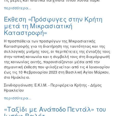
Εκθέσεις
περισσότερα...
Εκδηλώσεις
Έκθεση «Πρόσφυγες στην Κρήτη
για
Παιδιά
μετά τη Μικρασιατική
Καταστροφή»
Άλλες
Εκδηλώσεις
Η προσπάθεια των προσφύγων της Μικρασιατικής
Καταστροφής για τη διατήρηση της ταυτότητας και της
συλλογικής μνήμης τους, οι περιπέτειες της ένταξής τους
στην τοπική κοινωνία και η συμβολή τους στη διαμόρφωσή
Ο
της κοινωνίας αυτής, παρουσιάζονται μέσα από την
ΤΟΠΟΣ
σημαντική έκθεση που φιλοξενείται από τις 4 Ιανουαρίου
ΜΑΣ
έως τις 10 Φεβρουαρίου 2023 στη Βασιλική Αγίου Μάρκου,
στο Ηράκλειο.
Ο
ΔΗΜΟΣ
Συνδιοργάνωση: Ε.Κ.Ι.Μ. - Περιφέρεια Κρήτης - Δήμος
Ηρακλείου
ΠΟΛΙΤΙΣΜΟΣ
περισσότερα...
«Ταξίδι με Ανάποδο Πεντάλ» του
ΑΝΘΕΚΤΙΚΗ
ΠΟΛΗ
Ιωσήφ Βαλέτ