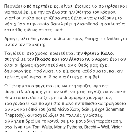
Περνάει από περιπέτειες, είναι έτοιμος να σατιρίσει και
να παλέψει με την αγέλαστη ηλιθιότητα του κόσμου,
γιατί οι υπόλοιποι επιζήσαντες θέλουν να φτιάξουν μια
νέα χώρα στην οποία βασιλεύει η διαφθορά, η απληστία
και κάθε είδους απατεωνιά.
Άραγε, όλα θα γίνουν το ίδιο με πριν; Υπάρχει ελπίδα για
αυτόν τον πλανήτη;
Ταξιδεύει στο χρόνο, ερωτεύεται την
Φρίντα Κάλο
,
συζητά με τον
Πικάσο και τον Αϊνστάιν
, αναρωτιέται αν
όλοι οι ήρωες έχουν πεθάνει, αν ο Θεός μας έχει
δημιουργήσει πράγματι να είμαστε καθάρματα, και αν
τελικά, ευθύνεται ο ίδιος για ότι έχει συμβεί.
Ο Τένορμαν αφηγείται με κωμική πρόζα, υφαίνει
σουρεάλ ιστορίες για τον καθένα μας, αγγίζει κοινωνικά
θέματα και σατιρίζει με το ιδιόμορφο χιούμορ του,
τραγουδάει και παίζει στο πιάνο εντυπωσιακά τραγούδια
άλλων και δικά του (από Μάνο Χατζιδάκι μέχρι Bohemian
Rhapsody), αυτοσχεδιάζει σε πολλές γλώσσες,
αλληλεπιδρά με το κοινό, σε μια μοναδική παράσταση,
στα ίχνη των Tom Waits, Monty Pythons, Brecht – Weil, Victor