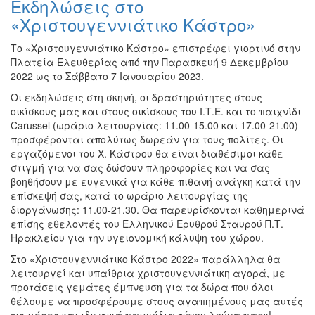
Εκδηλώσεις στο
Ζωγραφική
«Χριστουγεννιάτικο Κάστρο»
Φωτογραφία
Το «Χριστουγεννιάτικο Κάστρο» επιστρέφει γιορτινό στην
Τραγούδι
Πλατεία Ελευθερίας από την Παρασκευή 9 Δεκεμβρίου
Μουσική
2022 ως το Σάββατο 7 Ιανουαρίου 2023.
Κινηματογράφος
Οι εκδηλώσεις στη σκηνή, οι δραστηριότητες στους
οικίσκους μας και στους οικίσκους του Ι.Τ.Ε. και το παιχνίδι
Χορός
Carussel (ωράριο λειτουργίας: 11.00-15.00 και 17.00-21.00)
Θέατρο
προσφέρονται απολύτως δωρεάν για τους πολίτες. Οι
εργαζόμενοι του Χ. Κάστρου θα είναι διαθέσιμοι κάθε
Παζάρι
στιγμή για να σας δώσουν πληροφορίες και να σας
Ειδών
βοηθήσουν με ευγενικά για κάθε πιθανή ανάγκη κατά την
Συνέδρια
επίσκεψή σας, κατά το ωράριο λειτουργίας της
διοργάνωσης: 11.00-21.30. Θα παρευρίσκονται καθημερινά
Ημερίδες
επίσης εθελοντές του Ελληνικού Ερυθρού Σταυρού Π.Τ.
-
Ηρακλείου για την υγειονομική κάλυψη του χώρου.
Διημερίδες
Στο «Χριστουγεννιάτικο Κάστρο 2022» παράλληλα θα
Σεμινάρια-
λειτουργεί και υπαίθρια χριστουγεννιάτικη αγορά, με
Διαλέξεις-
προτάσεις γεμάτες έμπνευση για τα δώρα που όλοι
Ομιλίες
θέλουμε να προσφέρουμε στους αγαπημένους μας αυτές
Διάφορες
τις μέρες και ιδιωτικά παιχνίδια τύπου λούνα παρκ!