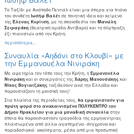
Το Ταξίδι με Ανάποδο Πεντάλ είναι μια όπερα για πιάνο
του συνθέτη
Ιωσήφ Βαλέτ
σε ποιητική ιδέα και κείμενο
της
Έλενας Κυρίτση
, με τη σκηνοθεσία του
Μανώλη
Σειραγάκη
(θεατρική ομάδα Αντίβαρο) και τη σύμπραξη
έξι πιανιστών από την Κρήτη.
περισσότερα...
Συναυλία «Αηδόνι στο Κλουβί» με
την Εμμανουέλα Νινιράκη
Με αφετηρία τον τόπο τους την Κρήτη, η
Εμμανουέλα
Νινιράκη
και οι συνεργάτες της
Χάρης Μανουσάκης
και
Νίκος Βογιατζάκης
ταξιδεύουν ανά την Ελλάδα και
παρουσιάζουν τη μουσική τους!
Στα πλαίσια της περιοδείας τους,
θα εμφανιστούν για
πρώτη φορά στο ανακαινισμένο ΠΟΛΥΚΕΝΤΡΟ του
Δήμου Ηρακλείου για μια μοναδική συναυλία
στην
όποια θα παρουσιαστούν τραγούδια της ερμηνεύτριας
πλαισιωμένα από άλλα αγαπημένα -σύγχρονα και
παραδοσιακά- ακούσματα, μέσα από μια προσωπική