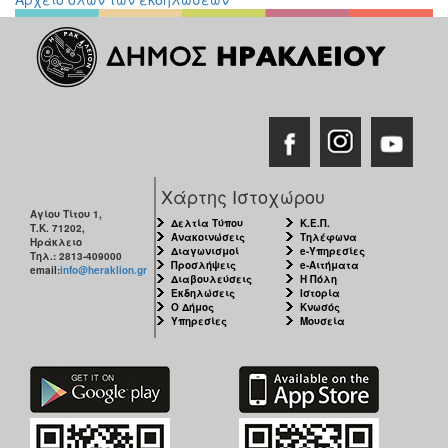
Χάρτης Ιστοχώρου
Αγίου Τίτου 1,
Δελτία Τύπου
Κ.Ε.Π.
Τ.Κ. 71202,
Ανακοινώσεις
Τηλέφωνα
Ηράκλειο
Διαγωνισμοί
e-Υπηρεσίες
Τηλ.: 2813-409000
Προσλήψεις
e-Αιτήματα
email:
info@heraklion.gr
Διαβουλεύσεις
Η Πόλη
Εκδηλώσεις
Ιστορία
Ο Δήμος
Κνωσός
Υπηρεσίες
Μουσεία