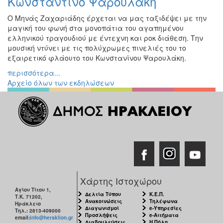
Κωνσταντίνο Ψαρουλάκη
Ο Μηνάς Ζαχαριάδης έρχεται να μας ταξιδέψει με την
μαγική του φωνή στα μονοπάτια του αγαπημένου
ελληνικού τραγουδιού με έντεχνη και ροκ διάθεση. Την
μουσική ντύνει με τις πολύχρωμες πινελιές του το
εξαιρετικό φλάουτο του Κωνστανίνου Ψαρουλάκη.
περισσότερα...
Αρχείο όλων των εκδηλώσεων
Χάρτης Ιστοχώρου
Αγίου Τίτου 1,
Δελτία Τύπου
Κ.Ε.Π.
Τ.Κ. 71202,
Ανακοινώσεις
Τηλέφωνα
Ηράκλειο
Διαγωνισμοί
e-Υπηρεσίες
Τηλ.: 2813-409000
Προσλήψεις
e-Αιτήματα
email:
info@heraklion.gr
Διαβουλεύσεις
Η Πόλη