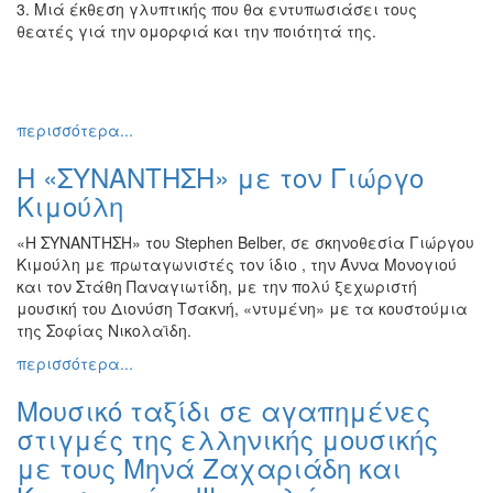
3. Μιά έκθεση γλυπτικής που θα εντυπωσιάσει τους
Εκθέσεις
θεατές γιά την ομορφιά και την ποιότητά της.
Εκδηλώσεις
για
Παιδιά
περισσότερα...
Άλλες
Εκδηλώσεις
Η «ΣΥΝΑΝΤΗΣΗ» με τον Γιώργο
Κιμούλη
«Η ΣΥΝΑΝΤΗΣΗ» του Stephen Belber, σε σκηνοθεσία Γιώργου
Ο
Κιμούλη με πρωταγωνιστές τον ίδιο , την Άννα Μονογιού
ΤΟΠΟΣ
και τον Στάθη Παναγιωτίδη, με την πολύ ξεχωριστή
ΜΑΣ
μουσική του Διονύση Τσακνή, «ντυμένη» με τα κουστούμια
της Σοφίας Νικολαϊδη.
Ο
ΔΗΜΟΣ
περισσότερα...
Μουσικό ταξίδι σε αγαπημένες
ΠΟΛΙΤΙΣΜΟΣ
στιγμές της ελληνικής μουσικής
με τους Μηνά Ζαχαριάδη και
ΑΝΘΕΚΤΙΚΗ
ΠΟΛΗ