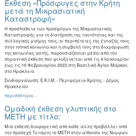
Έκθεση «Πρόσφυγες στην Κρήτη
Ζωγραφική
μετά τη Μικρασιατική
Φωτογραφία
Καταστροφή»
Τραγούδι
Η προσπάθεια των προσφύγων της Μικρασιατικής
Μουσική
Καταστροφής για τη διατήρηση της ταυτότητας και της
συλλογικής μνήμης τους, οι περιπέτειες της ένταξής τους
Κινηματογράφος
στην τοπική κοινωνία και η συμβολή τους στη διαμόρφωσή
Χορός
της κοινωνίας αυτής, παρουσιάζονται μέσα από την
σημαντική έκθεση που φιλοξενείται από τις 4 Ιανουαρίου
Θέατρο
έως τις 10 Φεβρουαρίου 2023 στη Βασιλική Αγίου Μάρκου,
Παζάρι
στο Ηράκλειο.
Ειδών
Συνδιοργάνωση: Ε.Κ.Ι.Μ. - Περιφέρεια Κρήτης - Δήμος
Συνέδρια
Ηρακλείου
Ημερίδες
περισσότερα...
-
Διημερίδες
Ομαδική έκθεση γλυπτικής στο
ΜΕΤΗ με τίτλο:
Σεμινάρια-
Διαλέξεις-
Μιά εκθεση διαφορετική από κάθε άλλη προβάλλει από
Ομιλίες
την προσεχή Τετάρτη το ΜΕΤΗ στην αίθουσα της Νυμφών
Διάφορες