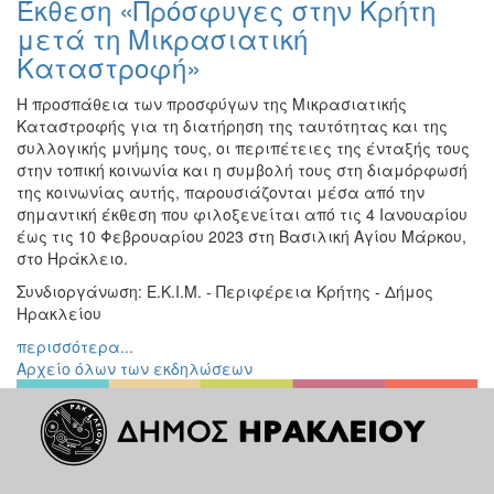
Έκθεση «Πρόσφυγες στην Κρήτη
Ζωγραφική
μετά τη Μικρασιατική
Φωτογραφία
Καταστροφή»
Τραγούδι
Η προσπάθεια των προσφύγων της Μικρασιατικής
Μουσική
Καταστροφής για τη διατήρηση της ταυτότητας και της
συλλογικής μνήμης τους, οι περιπέτειες της ένταξής τους
Κινηματογράφος
στην τοπική κοινωνία και η συμβολή τους στη διαμόρφωσή
Χορός
της κοινωνίας αυτής, παρουσιάζονται μέσα από την
σημαντική έκθεση που φιλοξενείται από τις 4 Ιανουαρίου
Θέατρο
έως τις 10 Φεβρουαρίου 2023 στη Βασιλική Αγίου Μάρκου,
Παζάρι
στο Ηράκλειο.
Ειδών
Συνδιοργάνωση: Ε.Κ.Ι.Μ. - Περιφέρεια Κρήτης - Δήμος
Συνέδρια
Ηρακλείου
Ημερίδες
περισσότερα...
-
Αρχείο όλων των εκδηλώσεων
Διημερίδες
Σεμινάρια-
Διαλέξεις-
Ομιλίες
Διάφορες