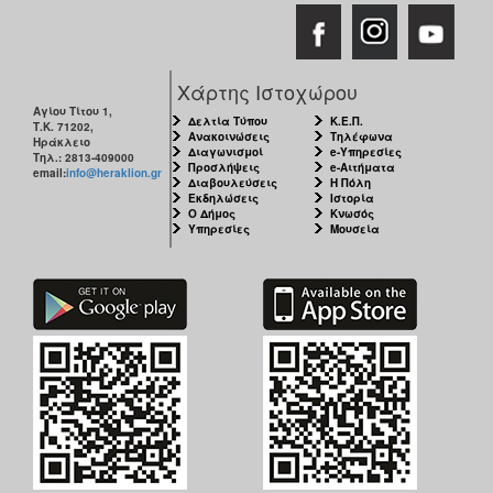
Εκθέσεις
Εκδηλώσεις
για
Χάρτης Ιστοχώρου
Παιδιά
Αγίου Τίτου 1,
Δελτία Τύπου
Κ.Ε.Π.
Τ.Κ. 71202,
Άλλες
Ανακοινώσεις
Τηλέφωνα
Ηράκλειο
Εκδηλώσεις
Διαγωνισμοί
e-Υπηρεσίες
Τηλ.: 2813-409000
Προσλήψεις
e-Αιτήματα
email:
info@heraklion.gr
Διαβουλεύσεις
Η Πόλη
Εκδηλώσεις
Ιστορία
Ο Δήμος
Κνωσός
Υπηρεσίες
Μουσεία
Ο
ΤΟΠΟΣ
ΜΑΣ
Ο
ΔΗΜΟΣ
ΠΟΛΙΤΙΣΜΟΣ
ΑΝΘΕΚΤΙΚΗ
ΠΟΛΗ