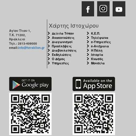
Εκθέσεις
Εκδηλώσεις
για
Χάρτης Ιστοχώρου
Παιδιά
Αγίου Τίτου 1,
Δελτία Τύπου
Κ.Ε.Π.
Τ.Κ. 71202,
Άλλες
Ανακοινώσεις
Τηλέφωνα
Ηράκλειο
Εκδηλώσεις
Διαγωνισμοί
e-Υπηρεσίες
Τηλ.: 2813-409000
Προσλήψεις
e-Αιτήματα
email:
info@heraklion.gr
Διαβουλεύσεις
Η Πόλη
Εκδηλώσεις
Ιστορία
Ο Δήμος
Κνωσός
Υπηρεσίες
Μουσεία
Ο
ΤΟΠΟΣ
ΜΑΣ
Ο
ΔΗΜΟΣ
ΠΟΛΙΤΙΣΜΟΣ
ΑΝΘΕΚΤΙΚΗ
ΠΟΛΗ