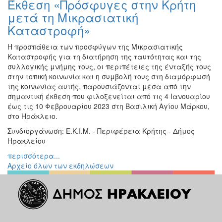
Έκθεση «Πρόσφυγες στην Κρήτη
Ζωγραφική
μετά τη Μικρασιατική
Φωτογραφία
Καταστροφή»
Τραγούδι
Η προσπάθεια των προσφύγων της Μικρασιατικής
Μουσική
Καταστροφής για τη διατήρηση της ταυτότητας και της
συλλογικής μνήμης τους, οι περιπέτειες της ένταξής τους
Κινηματογράφος
στην τοπική κοινωνία και η συμβολή τους στη διαμόρφωσή
Χορός
της κοινωνίας αυτής, παρουσιάζονται μέσα από την
σημαντική έκθεση που φιλοξενείται από τις 4 Ιανουαρίου
Θέατρο
έως τις 10 Φεβρουαρίου 2023 στη Βασιλική Αγίου Μάρκου,
Παζάρι
στο Ηράκλειο.
Ειδών
Συνδιοργάνωση: Ε.Κ.Ι.Μ. - Περιφέρεια Κρήτης - Δήμος
Συνέδρια
Ηρακλείου
Ημερίδες
περισσότερα...
-
Αρχείο όλων των εκδηλώσεων
Διημερίδες
Σεμινάρια-
Διαλέξεις-
Ομιλίες
Διάφορες