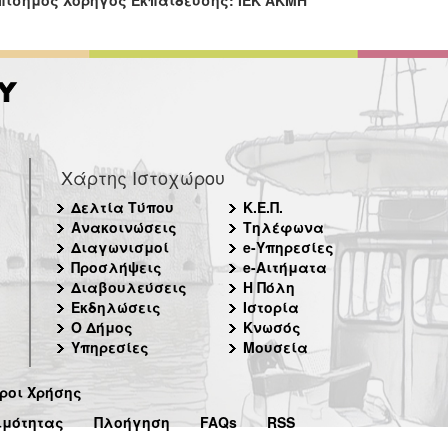
πίσημος Χορηγός Εκπαίδευσης: ΙΕΚ ΑΚΜΗ
Χάρτης Ιστοχώρου
Δελτία Τύπου
Κ.Ε.Π.
Ανακοινώσεις
Τηλέφωνα
Διαγωνισμοί
e-Υπηρεσίες
Προσλήψεις
e-Αιτήματα
Διαβουλεύσεις
Η Πόλη
Εκδηλώσεις
Ιστορία
Ο Δήμος
Κνωσός
Υπηρεσίες
Μουσεία
ροι Χρήσης
ιμότητας
Πλοήγηση
FAQs
RSS