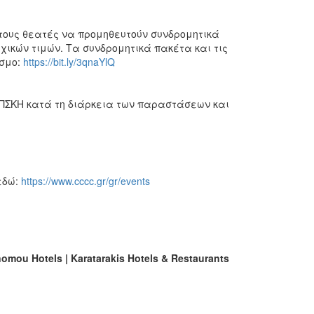
 στους θεατές να προμηθευτούν συνδρομητικά
χικών τιμών. Τα συνδρομητικά πακέτα και τις
εσμο:
https://bit.ly/3qnaYlQ
 ΠΣΚΗ κατά τη διάρκεια των παραστάσεων και
εδώ:
https://www.cccc.gr/gr/events
nomou Hotels | Karatarakis Hotels & Restaurants