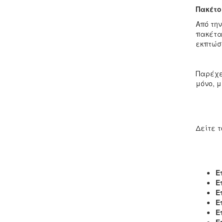
Πακέτο
Από την
πακέτα
εκπτώσ
Παρέχε
μόνο, μ
Δείτε 
Ε
Ε
Ε
Ε
Ε