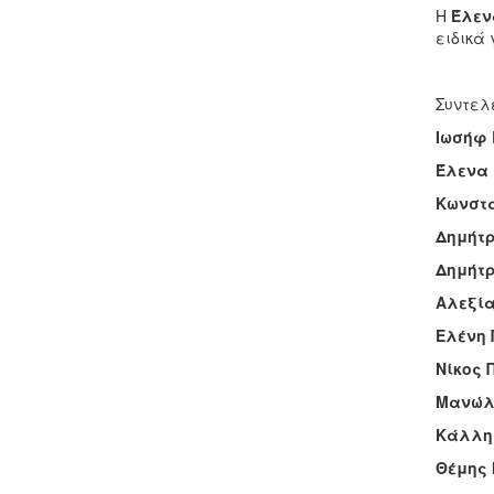
Η
Έλεν
ειδικά
Συντελ
Ιωσήφ 
Έλενα 
Κωνστ
Δημήτρ
Δημήτρ
Αλεξί
Ελένη
Νίκος 
Μανώλ
Κάλλη
Θέμης