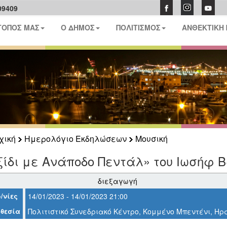
09409
ΤΟΠΟΣ ΜΑΣ
Ο ΔΗΜΟΣ
ΠΟΛΙΤΙΣΜΟΣ
ΑΝΘΕΚΤΙΚΗ
χική
Ημερολόγιο Εκδηλώσεων
Μουσική
ίδι με Ανάποδο Πεντάλ» του Ιωσήφ 
διεξαγωγή
/νίες
14/01/2023 - 14/01/2023 21:00
θεσία
Πολιτιστικό Συνεδριακό Κέντρο, Κομμένο Μπεντένι, Ηρ