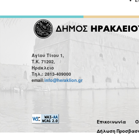
Ε
Αγίου Τίτου 1,
Τ.Κ. 71202,
Ηράκλειο
Τηλ.: 2813-409000
email:
info@heraklion.gr
Επικοινωνία
Ό
Δήλωση Προσβασ