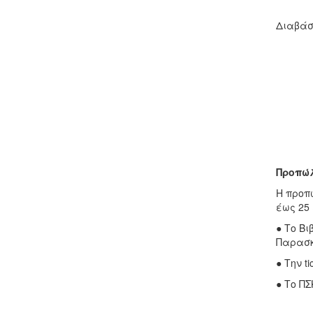
Διαβάσ
Προπώλ
Η προπώ
έως 25 
● Το Βι
Παρασκε
● Την ti
● Το ΠΣ