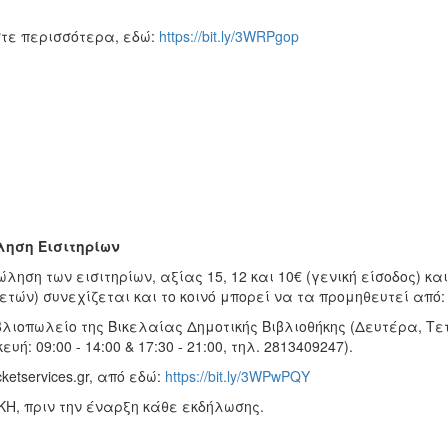
τε περισσότερα, εδώ:
https://bit.ly/3WRPgop
ηση Εισιτηρίων
ληση των εισιτηρίων, αξίας 15, 12 και 10€ (γενική είσοδος) και
ετών) συνεχίζεται και το κοινό μπορεί να τα προμηθευτεί από:
βλιοπωλείο της Βικελαίας Δημοτικής Βιβλιοθήκης (Δευτέρα, Τετά
υή: 09:00 - 14:00 & 17:30 - 21:00, τηλ. 2813409247).
cketservices.gr, από εδώ:
https://bit.ly/3WPwPQY
ΚΗ, πριν την έναρξη κάθε εκδήλωσης.