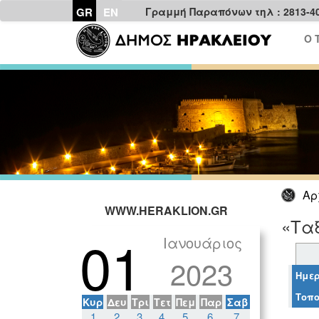
GR
EN
Γραμμή Παραπόνων τηλ : 2813-4
Ο 
Αρ
WWW.HERAKLION.GR
«Ταξ
01
Ιανουάριος
2023
Ημερ
Τοπο
Κυρ
Δευ
Τρι
Τετ
Πεμ
Παρ
Σαβ
1
2
3
4
5
6
7