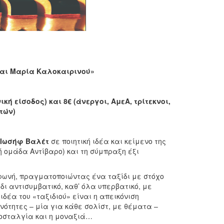
 και Μαρία Καλοκαιρινού»
κή είσοδος) και 8€ (άνεργοι, ΑμεΑ, τρίτεκνοι,
ετών)
Ιωσήφ Βαλέτ
σε ποιητική ιδέα και κείμενο της
ή ομάδα Αντίβαρο) και τη σύμπραξη έξι
 φωνή, πραγματοποιώντας ένα ταξίδι με στόχο
δι αντισυμβατικό, καθ’ όλα υπερβατικό, με
 ιδέα του «ταξιδιού» είναι η απεικόνιση
νότητες – μία για κάθε σολίστ, με θέματα –
 νοσταλγία και η μοναξιά…