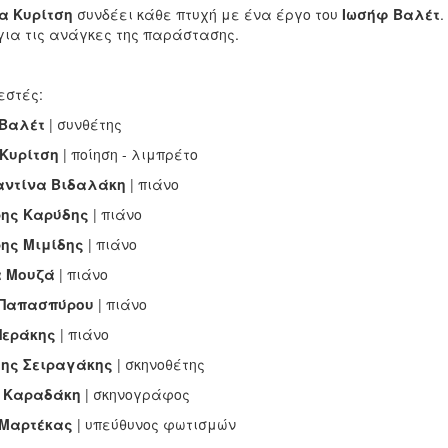
α Κυρίτση
συνδέει κάθε πτυχή με ένα έργο του
Ιωσήφ Βαλέτ
.
 για τις ανάγκες της παράστασης.
εστές:
Βαλέτ
| συνθέτης
Κυρίτση
| ποίηση - λιμπρέτο
αντίνα Βιδαλάκη
| πιάνο
ης Καρύδης
| πιάνο
ης Μιμίδης
| πιάνο
α Μουζά
| πιάνο
 Παπασπύρου
| πιάνο
Περάκης
| πιάνο
ης Σειραγάκης
| σκηνοθέτης
 Καραδάκη
| σκηνογράφος
 Μαρτέκας
| υπεύθυνος φωτισμών