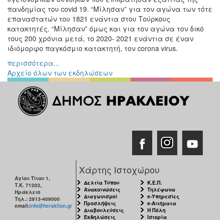
πανδημίας του covid 19. “Μίλησαν” για τον αγώνα των τότε
Εκθέσεις
επαναστατών του 1821 ενάντια στου Τούρκους
Εκδηλώσεις
κατακτητές. “Μίλησαν” όμως και για τον αγώνα τον δικό
για
τους 200 χρόνια μετά, το 2020- 2021 ενάντια σε έναν
Παιδιά
ιδιόμορφο παγκόσμιο κατακτητή, τον corona virus.
Άλλες
περισσότερα...
Εκδηλώσεις
Αρχείο όλων των εκδηλώσεων
Ο
ΤΟΠΟΣ
ΜΑΣ
Ο
ΔΗΜΟΣ
Χάρτης Ιστοχώρου
Αγίου Τίτου 1,
ΠΟΛΙΤΙΣΜΟΣ
Δελτία Τύπου
Κ.Ε.Π.
Τ.Κ. 71202,
Ανακοινώσεις
Τηλέφωνα
Ηράκλειο
Διαγωνισμοί
e-Υπηρεσίες
Τηλ.: 2813-409000
Προσλήψεις
e-Αιτήματα
ΑΝΘΕΚΤΙΚΗ
email:
info@heraklion.gr
Διαβουλεύσεις
Η Πόλη
ΠΟΛΗ
Εκδηλώσεις
Ιστορία