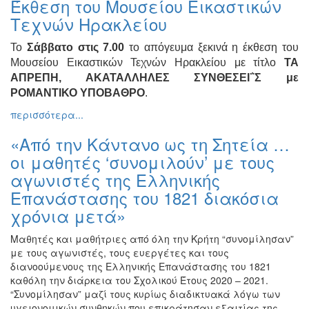
Έκθεση του Μουσείου Εικαστικών
Ζωγραφική
Τεχνών Ηρακλείου
Φωτογραφία
Το
Σάββατο στις 7.00
το απόγευμα ξεκινά η έκθεση του
Τραγούδι
Μουσείου Εικαστικών Τεχνών Ηρακλείου με τίτλο
ΤΑ
Μουσική
ΑΠΡΕΠΗ, ΑΚΑΤΑΛΛΗΛΕΣ ΣΥΝΘΕΣΕΙ΅Σ με
ΡΟΜΑΝΤΙΚΟ ΥΠΟΒΑΘΡΟ
.
Κινηματογράφος
περισσότερα...
Χορός
Θέατρο
«Από την Κάντανο ως τη Σητεία …
οι μαθητές ‘συνομιλούν’ με τους
Παζάρι
Ειδών
αγωνιστές της Ελληνικής
Συνέδρια
Επανάστασης του 1821 διακόσια
χρόνια μετά»
Ημερίδες
-
Μαθητές και μαθήτριες από όλη την Κρήτη “συνομίλησαν”
Διημερίδες
με τους αγωνιστές, τους ευεργέτες και τους
Σεμινάρια-
διανοούμενους της Ελληνικής Επανάστασης του 1821
Διαλέξεις-
καθόλη την διάρκεια του Σχολικού Έτους 2020 – 2021.
Ομιλίες
“Συνομίλησαν” μαζί τους κυρίως διαδικτυακά λόγω των
υγειονομικών συνθηκών που επικράτησαν εξαιτίας της
Διάφορες