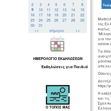
2
3
4
5
6
7
8
Τοπο
9
10
11
12
13
14
15
16
17
18
19
20
21
22
Μαθητέ
23
24
25
26
27
28
29
της Ελλ
30
31
κυρίως 
<<
σήμερα
>>
“Μίλησ
για τον
corona v
Τα όσα
ανοιχτή
ΗΜΕΡΟΛΟΓΙΟ ΕΚΔΗΛΩΣΕΩΝ
μουσικέ
απελευ
Εκδηλώσεις για Παιδιά
Όσοι/ε
Δευτέρα
https://
Η εκδήλ
και τι
Σχολικ
Ο ΤΟΠΟΣ ΜΑΣ
Ελληνικ