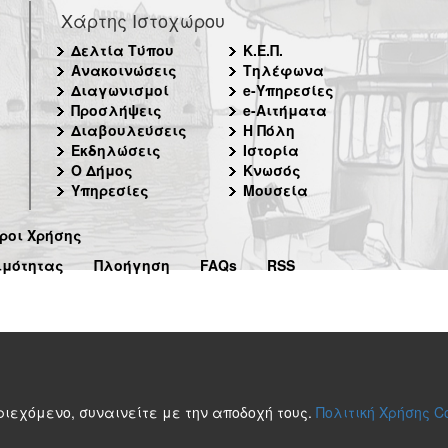
Χάρτης Ιστοχώρου
Δελτία Τύπου
Κ.Ε.Π.
Ανακοινώσεις
Τηλέφωνα
Διαγωνισμοί
e-Υπηρεσίες
Προσλήψεις
e-Αιτήματα
Διαβουλεύσεις
Η Πόλη
Εκδηλώσεις
Ιστορία
Ο Δήμος
Κνωσός
Υπηρεσίες
Μουσεία
ροι Χρήσης
ιμότητας
Πλοήγηση
FAQs
RSS
περιεχόμενο, συναινείτε με την αποδοχή τους.
Πολιτική Χρήσης C