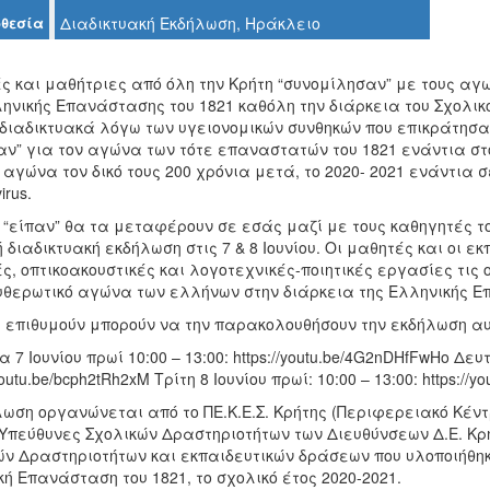
θεσία
Διαδικτυακή Εκδήλωση, Ηράκλειο
ς και μαθήτριες από όλη την Κρήτη “συνομίλησαν” με τους αγω
ηνικής Επανάστασης του 1821 καθόλη την διάρκεια του Σχολικο
διαδικτυακά λόγω των υγειονομικών συνθηκών που επικράτησαν 
αν” για τον αγώνα των τότε επαναστατών του 1821 ενάντια στ
 αγώνα τον δικό τους 200 χρόνια μετά, το 2020- 2021 ενάντια 
irus.
 “είπαν” θα τα μεταφέρουν σε εσάς μαζί με τους καθηγητές τ
 διαδικτυακή εκδήλωση στις 7 & 8 Ιουνίου. Οι μαθητές και οι ε
ς, οπτικοακουστικές και λογοτεχνικές-ποιητικές εργασίες τις
θερωτικό αγώνα των ελλήνων στην διάρκεια της Ελληνικής Επ
ς επιθυμούν μπορούν να την παρακολουθήσουν την εκδήλωση αυ
 7 Ιουνίου πρωί 10:00 – 13:00: https://youtu.be/4G2nDHfFwHo Δευ
youtu.be/bcph2tRh2xM Τρίτη 8 Ιουνίου πρωί: 10:00 – 13:00: https://y
ωση οργανώνεται από το ΠΕ.Κ.Ε.Σ. Κρήτης (Περιφερειακό Κέντρ
ς Υπεύθυνες Σχολικών Δραστηριοτήτων των Διευθύνσεων Δ.Ε. 
ών Δραστηριοτήτων και εκπαιδευτικών δράσεων που υλοποιήθη
ή Επανάσταση του 1821, το σχολικό έτος 2020-2021.