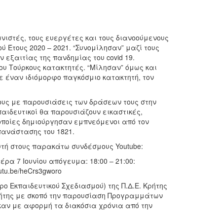
νιστές, τους ευεργέτες και τους διανοούμενους
ύ Έτους 2020 – 2021. “Συνομίλησαν” μαζί τους
εξαιτίας της πανδημίας του covid 19.
ου Τούρκους κατακτητές. “Μίλησαν” όμως και
σε έναν ιδιόμορφο παγκόσμιο κατακτητή, τον
ους με παρουσιάσεις των δράσεων τους στην
κπαιδευτικοί θα παρουσιάζουν εικαστικές,
 οποίες δημιούργησαν εμπνεόμενοι από τον
ανάστασης του 1821.
τή στους παρακάτω συνδέσμους Youtube:
τέρα 7 Ιουνίου απόγευμα: 18:00 – 21:00:
outu.be/heCrs3gworo
ο Εκπαιδευτικού Σχεδιασμού) της Π.Δ.Ε. Κρήτης
Κρήτης με σκοπό την παρουσίαση Προγραμμάτων
καν με αφορμή τα διακόσια χρόνια από την