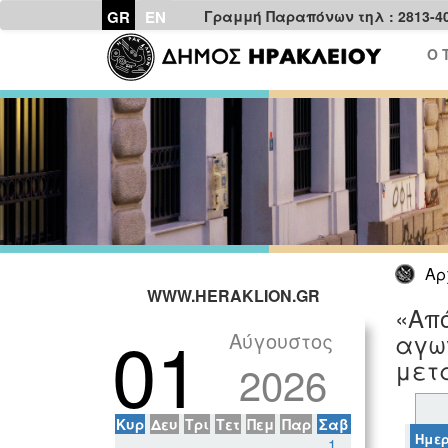
GR
EN
Γραμμή Παραπόνων τηλ : 2813-4
Ο 
Αρ
WWW.HERAKLION.GR
«Από
01
Αύγουστος
αγων
μετ
2026
Κυρ
Δευ
Τρι
Τετ
Πεμ
Παρ
Σαβ
Ημερ
1