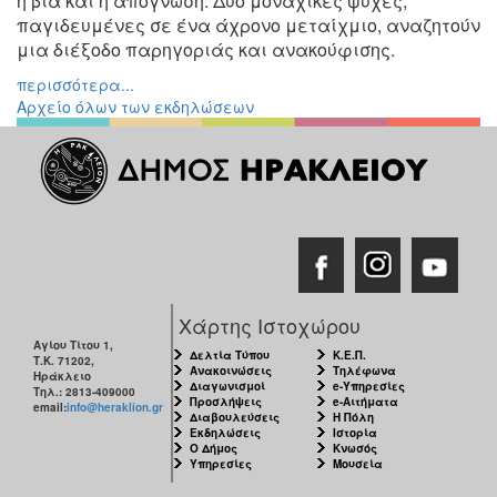
η βία και η απόγνωση. Δύο μοναχικές ψυχές,
Εκθέσεις
παγιδευμένες σε ένα άχρονο μεταίχμιο, αναζητούν
μια διέξοδο παρηγοριάς και ανακούφισης.
Εκδηλώσεις
για
περισσότερα...
Παιδιά
Αρχείο όλων των εκδηλώσεων
Άλλες
Εκδηλώσεις
Ο
ΤΟΠΟΣ
ΜΑΣ
Χάρτης Ιστοχώρου
Ο
Αγίου Τίτου 1,
Δελτία Τύπου
Κ.Ε.Π.
ΔΗΜΟΣ
Τ.Κ. 71202,
Ανακοινώσεις
Τηλέφωνα
Ηράκλειο
Διαγωνισμοί
e-Υπηρεσίες
Τηλ.: 2813-409000
Προσλήψεις
e-Αιτήματα
email:
info@heraklion.gr
ΠΟΛΙΤΙΣΜΟΣ
Διαβουλεύσεις
Η Πόλη
Εκδηλώσεις
Ιστορία
Ο Δήμος
Κνωσός
ΑΝΘΕΚΤΙΚΗ
Υπηρεσίες
Μουσεία
ΠΟΛΗ