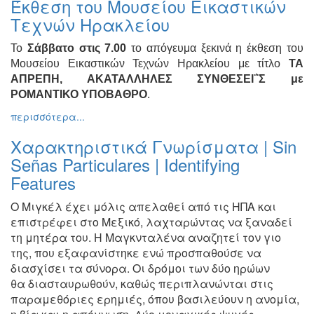
Έκθεση του Μουσείου Εικαστικών
Ζωγραφική
Τεχνών Ηρακλείου
Φωτογραφία
Το
Σάββατο στις 7.00
το απόγευμα ξεκινά η έκθεση του
Τραγούδι
Μουσείου Εικαστικών Τεχνών Ηρακλείου με τίτλο
ΤΑ
Μουσική
ΑΠΡΕΠΗ, ΑΚΑΤΑΛΛΗΛΕΣ ΣΥΝΘΕΣΕΙ΅Σ με
ΡΟΜΑΝΤΙΚΟ ΥΠΟΒΑΘΡΟ
.
Κινηματογράφος
περισσότερα...
Χορός
Θέατρο
Χαρακτηριστικά Γνωρίσματα | Sin
Señas Particulares | Identifying
Παζάρι
Ειδών
Features
Συνέδρια
Ο Μιγκέλ έχει μόλις απελαθεί από τις ΗΠΑ και
Ημερίδες
επιστρέφει στο Μεξικό, λαχταρώντας να ξαναδεί
-
τη μητέρα του. Η Μαγκνταλένα αναζητεί τον γιο
Διημερίδες
της, που εξαφανίστηκε ενώ προσπαθούσε να
Σεμινάρια-
διασχίσει τα σύνορα. Οι δρόμοι των δύο ηρώων
Διαλέξεις-
θα διασταυρωθούν, καθώς περιπλανώνται στις
Ομιλίες
παραμεθόριες ερημιές, όπου βασιλεύουν η ανομία,
Διάφορες